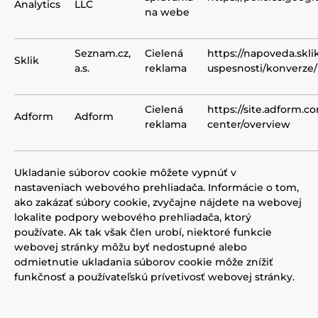
Analytics
LLC
na webe
Seznam.cz,
Cielená
https://napoveda.skli
Sklik
a.s.
reklama
uspesnosti/konverze/
Cielená
https://site.adform.c
Adform
Adform
reklama
center/overview
Ukladanie súborov cookie môžete vypnúť v
nastaveniach webového prehliadača. Informácie o tom,
ako zakázať súbory cookie, zvyčajne nájdete na webovej
lokalite podpory webového prehliadača, ktorý
používate. Ak tak však člen urobí, niektoré funkcie
webovej stránky môžu byť nedostupné alebo
odmietnutie ukladania súborov cookie môže znížiť
funkčnosť a používateľskú prívetivosť webovej stránky.