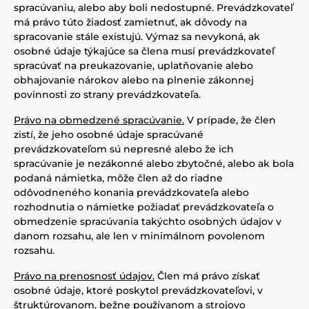
spracúvaniu, alebo aby boli nedostupné. Prevádzkovateľ
má právo túto žiadosť zamietnuť, ak dôvody na
spracovanie stále existujú. Výmaz sa nevykoná, ak
osobné údaje týkajúce sa člena musí prevádzkovateľ
spracúvať na preukazovanie, uplatňovanie alebo
obhajovanie nárokov alebo na plnenie zákonnej
povinnosti zo strany prevádzkovateľa.
Právo na obmedzené spracúvanie.
V prípade, že člen
zistí, že jeho osobné údaje spracúvané
prevádzkovateľom sú nepresné alebo že ich
spracúvanie je nezákonné alebo zbytočné, alebo ak bola
podaná námietka, môže člen až do riadne
odôvodneného konania prevádzkovateľa alebo
rozhodnutia o námietke požiadať prevádzkovateľa o
obmedzenie spracúvania takýchto osobných údajov v
danom rozsahu, ale len v minimálnom povolenom
rozsahu.
Právo na prenosnosť údajov.
Člen má právo získať
osobné údaje, ktoré poskytol prevádzkovateľovi, v
štruktúrovanom, bežne používanom a strojovo