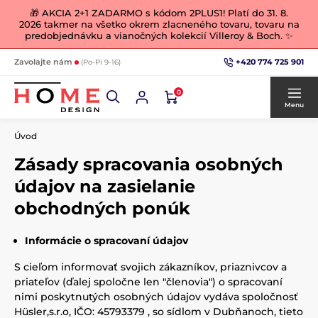
🎁 AKCIA 2+1 ZADARMO s kódom 2PLUS1! Platí do 31. 8.
2026 takmer na všetko okrem zlacneného tovaru, tovaru na
predobjednávku a vianočných kolekcií Villeroy & Boch. ✨
+420 774 725 901
Zavolajte nám
(Po-Pi 9-16)
0
Menu
Úvod
Zásady spracovania osobných
údajov na zasielanie
obchodných ponúk
Informácie o spracovaní údajov
S cieľom informovať svojich zákazníkov, priaznivcov a
priateľov (ďalej spoločne len "členovia") o spracovaní
nimi poskytnutých osobných údajov vydáva spoločnosť
Hüsler,s.r.o, IČO: 45793379 , so sídlom v Dubňanoch, tieto