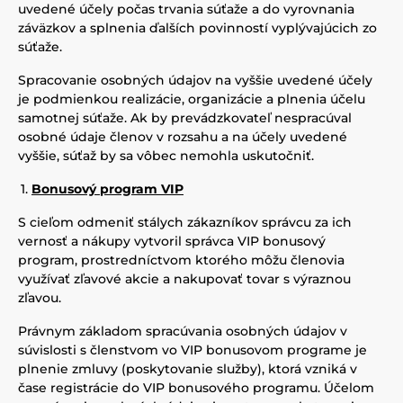
uvedené účely počas trvania súťaže a do vyrovnania
záväzkov a splnenia ďalších povinností vyplývajúcich zo
súťaže.
Spracovanie osobných údajov na vyššie uvedené účely
je podmienkou realizácie, organizácie a plnenia účelu
samotnej súťaže. Ak by prevádzkovateľ nespracúval
osobné údaje členov v rozsahu a na účely uvedené
vyššie, súťaž by sa vôbec nemohla uskutočniť.
Bonusový program VIP
S cieľom odmeniť stálych zákazníkov správcu za ich
vernosť a nákupy vytvoril správca VIP bonusový
program, prostredníctvom ktorého môžu členovia
využívať zľavové akcie a nakupovať tovar s výraznou
zľavou.
Právnym základom spracúvania osobných údajov v
súvislosti s členstvom vo VIP bonusovom programe je
plnenie zmluvy (poskytovanie služby), ktorá vzniká v
čase registrácie do VIP bonusového programu. Účelom