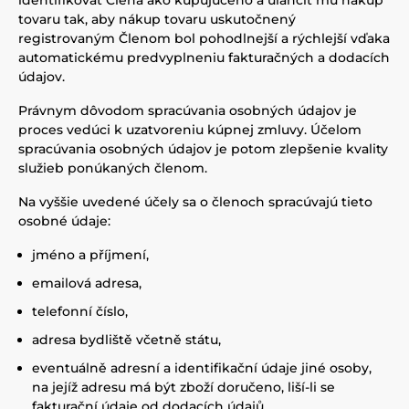
identifikovať Člena ako kupujúceho a uľahčiť mu nákup
tovaru tak, aby nákup tovaru uskutočnený
registrovaným Členom bol pohodlnejší a rýchlejší vďaka
automatickému predvyplneniu fakturačných a dodacích
údajov.
Právnym dôvodom spracúvania osobných údajov je
proces vedúci k uzatvoreniu kúpnej zmluvy. Účelom
spracúvania osobných údajov je potom zlepšenie kvality
služieb ponúkaných členom.
Na vyššie uvedené účely sa o členoch spracúvajú tieto
osobné údaje:
jméno a příjmení,
emailová adresa,
telefonní číslo,
adresa bydliště včetně státu,
eventuálně adresní a identifikační údaje jiné osoby,
na jejíž adresu má být zboží doručeno, liší-li se
fakturační údaje od dodacích údajů.