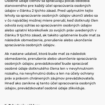
Osobné údaje členov sa spracúvajú počas obdobia
stanoveného pre každý účel spracúvania osobných
údajov v článku 2 týchto zásad. Pred uplynutím tejto
lehoty sa spracúvanie osobných údajov ukončí alebo sa
v čo najväčšej možnej miere preruší, keď dotknutý člen
odvolá svoj súhlas so spracúvaním osobných údajov
alebo uplatní ktorékoľvek zo svojich práv uvedených v
článku 9 týchto zásad, ak takéto uplatnenie bude mať za
následok obmedzenie, prerušenie alebo ukončenie
spracúvania osobných údajov.
Ak nastane udalosť, ktorá bude mať za následok
obmedzenie, prerušenie alebo ukončenie spracúvania
osobných údajov, prevádzkovateľ bude spracúvať
osobné údaje dotknutého člena len v nevyhnutnom
rozsahu, na nevyhnutnú dobu a len na účely ochrany
práv a právom chránených záujmov prevádzkovateľa.
Hneď ako zanikne aj tento účel spracovania osobných
údajov, prevádzkovateľ osobné údaje zlikviduje.