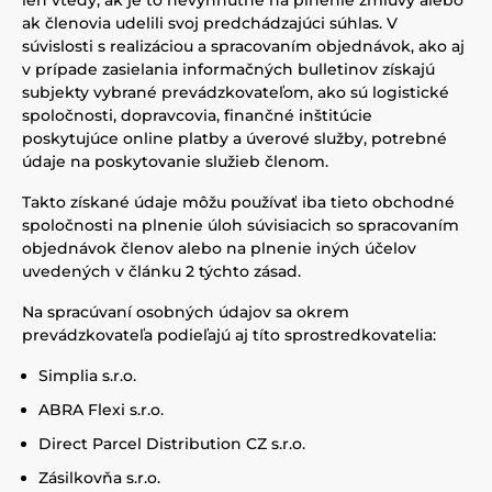
len vtedy, ak je to nevyhnutné na plnenie zmluvy alebo
ak členovia udelili svoj predchádzajúci súhlas. V
súvislosti s realizáciou a spracovaním objednávok, ako aj
v prípade zasielania informačných bulletinov získajú
subjekty vybrané prevádzkovateľom, ako sú logistické
spoločnosti, dopravcovia, finančné inštitúcie
poskytujúce online platby a úverové služby, potrebné
údaje na poskytovanie služieb členom.
Takto získané údaje môžu používať iba tieto obchodné
spoločnosti na plnenie úloh súvisiacich so spracovaním
objednávok členov alebo na plnenie iných účelov
uvedených v článku 2 týchto zásad.
Na spracúvaní osobných údajov sa okrem
prevádzkovateľa podieľajú aj títo sprostredkovatelia:
Simplia s.r.o.
ABRA Flexi s.r.o.
Direct Parcel Distribution CZ s.r.o.
Zásilkovňa s.r.o.