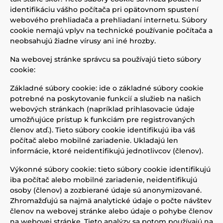
identifikáciu vášho počítača pri opätovnom spustení
webového prehliadača a prehliadaní internetu. Súbory
cookie nemajú vplyv na technické používanie počítača a
neobsahujú žiadne vírusy ani iné hrozby.
Na webovej stránke správcu sa používajú tieto súbory
cookie:
Základné súbory cookie: ide o základné súbory cookie
potrebné na poskytovanie funkcií a služieb na našich
webových stránkach (napríklad prihlasovacie údaje
umožňujúce prístup k funkciám pre registrovaných
členov atď.). Tieto súbory cookie identifikujú iba váš
počítač alebo mobilné zariadenie. Ukladajú len
informácie, ktoré neidentifikujú jednotlivcov (členov).
Výkonné súbory cookie: tieto súbory cookie identifikujú
iba počítač alebo mobilné zariadenie, neidentifikujú
osoby (členov) a zozbierané údaje sú anonymizované.
Zhromažďujú sa najmä analytické údaje o počte návštev
členov na webovej stránke alebo údaje o pohybe členov
na webovej stránke. Tieto analýzy sa potom používajú na