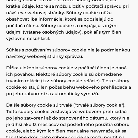
krátke údaje, ktoré sa môžu uložiť v počítači správcu pri
návšteve webovej stránky. Súbory cookie môžu
obsahovať iba informácie, ktoré sa odosielajú do
počítača člena. Súbory cookie sa nespájajú s inými
údajmi (vrátane osobných údajov), pokiaľ s tým člen
výslovne nesúhlasil.
Súhlas s používaním súborov cookie nie je podmienkou
návštevy webovej stránky správcu.
Dĺžka uloženia súborov cookie v počítači člena je daná
ich povahou. Niektoré súbory cookie sú obmedzené
trvaním relácie (tzv. súbory cookie relácie). Tieto súbory
cookie existujú len počas behu webového prehliadača a
po jeho zatvorení sa automaticky vymažú.
Ďalšie súbory cookie sú trvalé ("trvalé súbory cookie").
Tieto súbory cookie zostávajú vo webovom prehliadači
po jeho zatvorení až do stanoveného dátumu, ktorý nie
je dlhší ako 13 mesiacov od posledného použitia súboru
cookie, alebo kým ich člen manuálne nevymaže, ak sa
tak stane skôr. Tieto súbory cookie sa môžu použiť na