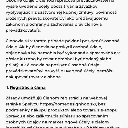
Osobné údaje o členoch spracúva prevádzkovateľ na
vyššie uvedené účely počas trvania záväzkov
vyplývajúcich z uzatvorenej kúpnej zmluvy, povinností
uložených prevádzkovateľovi ako predávajúcemu
zákonom a ochrany a zachovania práv členov a
prevádzkovateľa.
Členovia sú v tomto prípade povinní poskytnúť osobné
údaje. Ak by členovia neposkytli osobné údaje,
objednávka by nemohla byť vykonaná a spracovaná a v
dôsledku toho by tovar nemohol byť dodaný alebo
prijatý. Ak členovia neposkytnú osobné údaje
prevádzkovateľovi na vyššie uvedené účely, nemôžu
nakupovať tovar v e-shope.
Registrácia člena
Zásady umožňujú Členom registráciu na webovej
stránke Správcu
https://homedesignhop.sk/
, bez
podmienky nákupu produktov alebo tovaru z e-shopu
Správcu alebo zaškrtnutia súhlasu so spracovaním
osobných údajov na marketingové účely, s cieľom