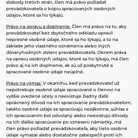
slobody tretích strán, člen má právo požiadať
prevádzkovateľa o kópiu spracúvaných osobných
údajov, ktoré sa ho týkajú.
Právo na opravu a doplnenie.
Člen má právo na to, aby
prevádzkovateľ bez zbytočného odkladu opravil
nepresné osobné údaje, ktoré sa ho týkajú, a to na
základe jeho vlastného oznámenia alebo iných
dôveryhodných zistení prevádzkovateľa. Okrem práva
na opravu osobných údajov, ktoré sa ho týkajú, má člen
právo aj na ich doplnenie, ak sú už poskytnuté a
spracované osobné údaje neúplné.
Právo na výmaz.
V okamihu, keď prevádzkovateľ už
nepotrebuje osobné údaje spracúvané o členovi na
vyššie uvedené účely a neexistuje žiadny ďalší
oprávnený dôvod na ich spracúvanie prevádzkovateľom,
takéto osobné údaje sa spracúvajú nezákonne, súhlas s
ich spracúvaním bol odvolaný alebo neexistujú dôvody
na ich ďalšie spracúvanie po vznesení námietky, má
člen právo požiadať prevádzkovateľa, aby tieto osobné
údaje vymazal alebo dostatočne zabezpečil proti ich