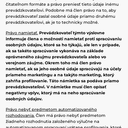
čitateľnom formáte a právo preniesť tieto údaje inému
prevádzkovateľovi. Podobne má člen právo na to, aby
prevádzkovateľ zaslal osobné údaje priamo druhému
prevádzkovateľovi, ak je to technicky možné.
Právo namietať.
Prevádzkovateľ týmto výslovne
informuje člena o možnosti namietať proti spracúvaniu
osobných údajov, ktoré sa ho týkajú, ale len v prípade,
ak sa takéto spracúvanie vykonáva na základe
oprávneného záujmu prevádzkovateľa alebo vo
verejnom záujme. Okrem toho má člen právo
namietať, ak sa jeho osobné údaje spracúvajú na účely
priameho marketingu a na takýto marketing, ktorý
zahŕňa profilovanie. Táto námietka sa podáva priamo
prevádzkovateľovi. V námietke musí člen opísať
negatívny vplyv, ktorý má na neho spracúvanie
osobných údajov.
Právo nebyť predmetom automatizovaného
rozhodovania.
Člen má právo nebyť predmetom
žiadneho rozhodnutia založeného výlučne na
automatizovanom spracovaní vrátane profilovania, ktoré