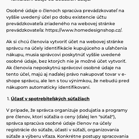
Osobné údaje o členoch spracúva prevádzkovateľ na
vyššie uvedený účel po dobu existencie účtu
prevádzkovateľa zriadeného na webovej stránke
prevádzkovateľa:
https://www.homedesignshop.cz/
.
Ak si chcú členovia vytvoriť účet na webovej stránke
správcu na účely identifikácie kupujúceho a uľahčenia
nákupu, musia správcovi poskytnúť vyššie uvedené
osobné údaje, bez ktorých nie je možné účet vytvoriť.
Ak členovia neposkytnú správcovi osobné údaje na
tento účel, majú aj naďalej právo nakupovať tovar v e-
shope správcu, ale len s tou výnimkou, že nebudú pred
nákupom automaticky identifikovaní.
Účasť v spotrebiteľských súťažiach
V prípade, že správca organizuje podujatia a programy
pre členov, ktorí súťažia o ceny (ďalej len "súťaž"),
správca spracúva osobné údaje členov na účely
registrácie do súťaže, účasti v súťaži, organizovania
súťaže a výberu víťaza. Konkrétne postupy spracovania