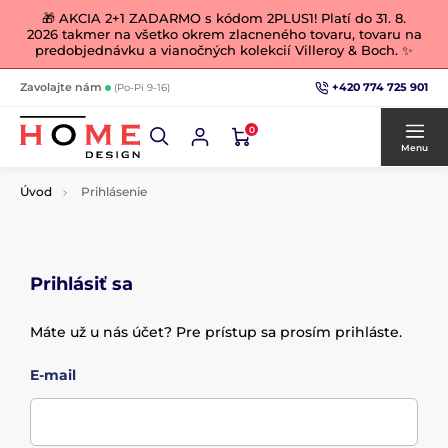
🎁 AKCIA 2+1 ZADARMO s kódom 2PLUS1! Platí do 31. 8.
2026 takmer na všetko okrem zlacneného tovaru, tovaru na
predobjednávku a vianočných kolekcií Villeroy & Boch. ✨
+420 774 725 901
Zavolajte nám
(Po-Pi 9-16)
0
Menu
Úvod
Prihlásenie
Prihlásiť sa
Máte už u nás účet? Pre prístup sa prosím prihláste.
E-mail