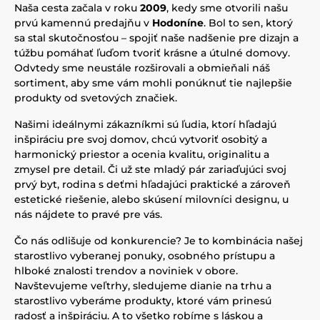
Naša cesta začala v roku
2009
, kedy sme otvorili našu
prvú kamennú predajňu v
Hodoníne
. Bol to sen, ktorý
sa stal skutočnosťou – spojiť naše nadšenie pre dizajn a
túžbu pomáhať ľuďom tvoriť krásne a útulné domovy.
Odvtedy sme neustále rozširovali a obmieňali náš
sortiment, aby sme vám mohli ponúknuť tie najlepšie
produkty od svetových značiek.
Našimi ideálnymi zákazníkmi sú ľudia, ktorí hľadajú
inšpiráciu pre svoj domov, chcú vytvoriť osobitý a
harmonický priestor a ocenia kvalitu, originalitu a
zmysel pre detail. Či už ste mladý pár zariaďujúci svoj
prvý byt, rodina s deťmi hľadajúci praktické a zároveň
estetické riešenie, alebo skúsení milovníci designu, u
nás nájdete to pravé pre vás.
Čo nás odlišuje od konkurencie? Je to kombinácia našej
starostlivo vyberanej ponuky, osobného prístupu a
hlboké znalosti trendov a noviniek v obore.
Navštevujeme veľtrhy, sledujeme dianie na trhu a
starostlivo vyberáme produkty, ktoré vám prinesú
radosť a inšpiráciu. A to všetko robíme s láskou a