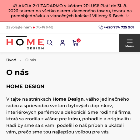
🎁 AKCIA 2+1 ZADARMO s kódom 2PLUS1! Platí do 31. 8.
2026 takmer na všetko okrem zlacneného tovaru, tovaru na
predobjednávku a vianočných kolekcií Villeroy & Boch. ✨
+420 774 725 901
Zavolajte nám
(Po-Pi 9-16)
0
Menu
Úvod
O nás
O nás
HOME DESIGN
Vitajte na stránkach
Home Design
, vášho jedinečného
radcu a sprievodcu svetom bytových doplnkov,
interiérových parfémov a dekorácií! Sme rodinná firma,
ktorá sa zrodila z vášne pre krásu, pohodlie a originalitu.
Radi by sme sa s vami podelili o náš príbeh a ukázali
vám, prečo sme tou najlepšou voľbou pre vás.