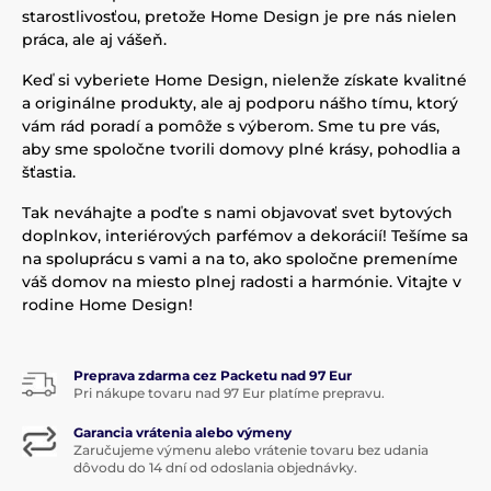
starostlivosťou, pretože Home Design je pre nás nielen
práca, ale aj vášeň.
Keď si vyberiete Home Design, nielenže získate kvalitné
a originálne produkty, ale aj podporu nášho tímu, ktorý
vám rád poradí a pomôže s výberom. Sme tu pre vás,
aby sme spoločne tvorili domovy plné krásy, pohodlia a
šťastia.
Tak neváhajte a poďte s nami objavovať svet bytových
doplnkov, interiérových parfémov a dekorácií! Tešíme sa
na spoluprácu s vami a na to, ako spoločne premeníme
váš domov na miesto plnej radosti a harmónie. Vitajte v
rodine Home Design!
Preprava zdarma cez Packetu nad 97 Eur
Pri nákupe tovaru nad 97 Eur platíme prepravu.
Garancia vrátenia alebo výmeny
Zaručujeme výmenu alebo vrátenie tovaru bez udania
dôvodu do 14 dní od odoslania objednávky.