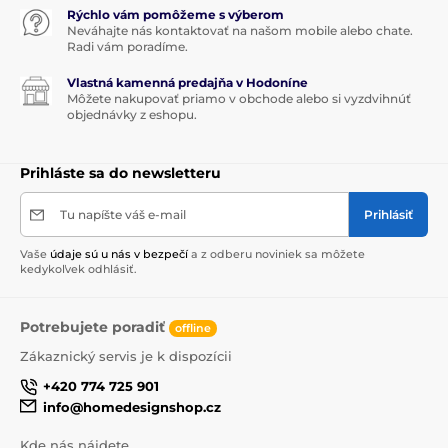
Rýchlo vám pomôžeme s výberom
Neváhajte nás kontaktovať na našom mobile alebo chate.
Radi vám poradíme.
Vlastná kamenná predajňa v Hodoníne
Môžete nakupovať priamo v obchode alebo si vyzdvihnúť
objednávky z eshopu.
Prihláste sa do newsletteru
Tu napíšte váš e-mail
Prihlásiť
Vaše
údaje sú u nás v bezpečí
a z odberu noviniek sa môžete
kedykoľvek odhlásiť.
Potrebujete poradiť
offline
Zákaznický servis je k dispozícii
+420 774 725 901
info@homedesignshop.cz
Kde nás nájdete