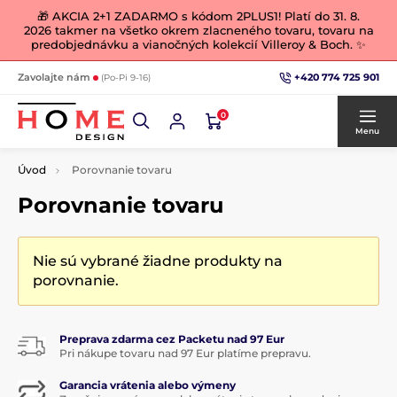
🎁 AKCIA 2+1 ZADARMO s kódom 2PLUS1! Platí do 31. 8.
2026 takmer na všetko okrem zlacneného tovaru, tovaru na
predobjednávku a vianočných kolekcií Villeroy & Boch. ✨
+420 774 725 901
Zavolajte nám
(Po-Pi 9-16)
0
Menu
Úvod
Porovnanie tovaru
Porovnanie tovaru
Nie sú vybrané žiadne produkty na
porovnanie.
Preprava zdarma cez Packetu nad 97 Eur
Pri nákupe tovaru nad 97 Eur platíme prepravu.
Garancia vrátenia alebo výmeny