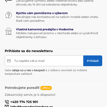
Zaručujeme výmenu alebo vrátenie tovaru bez udania
dôvodu do 14 dní od odoslania objednávky.
Rýchlo vám pomôžeme s výberom
Neváhajte nás kontaktovať na našom mobile alebo chate.
Radi vám poradíme.
Vlastná kamenná predajňa v Hodoníne
Môžete nakupovať priamo v obchode alebo si vyzdvihnúť
objednávky z eshopu.
Prihláste sa do newsletteru
Tu napíšte váš e-mail
Prihlásiť
Vaše
údaje sú u nás v bezpečí
a z odberu noviniek sa môžete
kedykoľvek odhlásiť.
Potrebujete poradiť
offline
Zákaznický servis je k dispozícii
+420 774 725 901
info@homedesignshop.cz