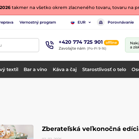
. 2026
takmer na všetko okrem zlacneného tovaru, tovaru na pr
reprava
Vernostný program
Porovnávanie
EUR
+420 774 725 901
offline
Nakú
u
a zís
Zavolajte nám
(Po-Pi 9-16)
ý textil
Bar a víno
Káva a čaj
Starostlivosť o telo
Os
Zberateľská veľkonočná edíci