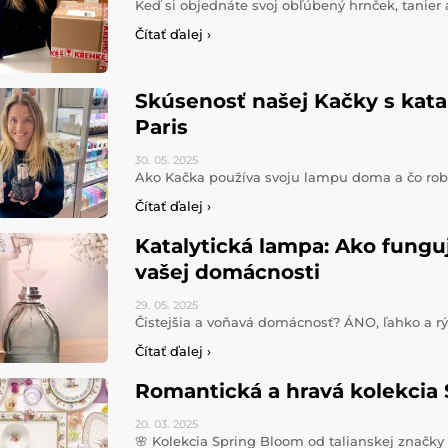
Keď si objednáte svoj obľúbený hrnček, tanie
Čítať ďalej ›
Skúsenosť našej Kačky s kat
Paris
30. 05.
2025
Ako Kačka používa svoju lampu doma a čo robí
Čítať ďalej ›
Katalytická lampa: Ako fungu
vašej domácnosti
29. 05.
2025
Čistejšia a voňavá domácnosť? ÁNO, ľahko a r
Čítať ďalej ›
Romantická a hravá kolekcia
20. 03.
2025
🌸 Kolekcia Spring Bloom od talianskej značky E