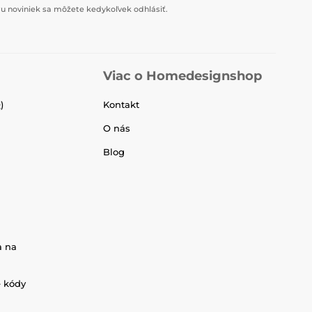
u noviniek sa môžete kedykoľvek odhlásiť.
Viac o Homedesignshop
)
Kontakt
O nás
Blog
a na
é kódy