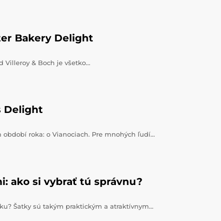
ter Bakery Delight
d Villeroy & Boch je všetko…
s Delight
m období roka: o Vianociach. Pre mnohých ľudí…
 ako si vybrať tú správnu?
tku? Šatky sú takým praktickým a atraktívnym…