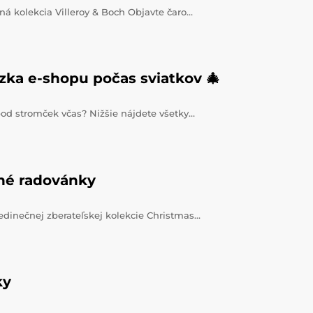
ná kolekcia Villeroy & Boch Objavte čaro…
zka e-shopu počas sviatkov 🎄
pod stromček včas? Nižšie nájdete všetky…
čné radovánky
jedinečnej zberateľskej kolekcie Christmas…
ky