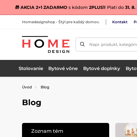
🎁 AKCIA 2+1 ZADARMO
s kódom
2PLUS1
! Platí do
31. 8
Homedesignshop - Štýl pre každý domov.
Kontakt
P
Napr. produkt, kategóri
Stolovanie
Bytové vône
Bytové doplnky
Bytov
Úvod
Blog
Blog
Zoznam tém