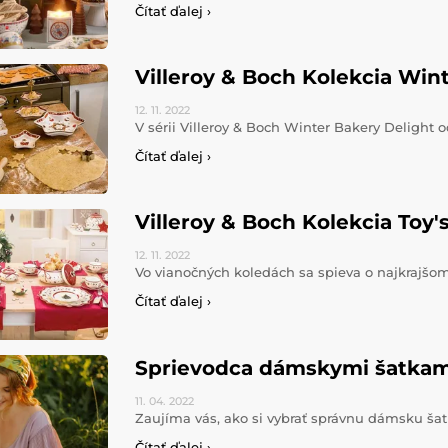
Čítať ďalej ›
Villeroy & Boch Kolekcia Win
12. 11.
2022
V sérii Villeroy & Boch Winter Bakery Delight o
Čítať ďalej ›
Villeroy & Boch Kolekcia Toy'
12. 11.
2022
Vo vianočných koledách sa spieva o najkrajšo
Čítať ďalej ›
Sprievodca dámskymi šatkami:
11. 04.
2022
Zaujíma vás, ako si vybrať správnu dámsku ša
Čítať ďalej ›