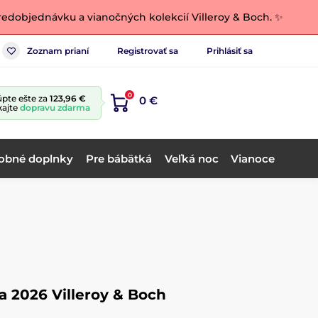
edobjednávku a vianočných kolekcií Villeroy & Boch. ✨
Zoznam prianí
Registrovať sa
Prihlásiť sa
0
pte ešte za
123,96 €
0 €
kajte
dopravu zdarma
obné doplnky
Pre bábätká
Veľká noc
Vianoce
a 2026 Villeroy & Boch