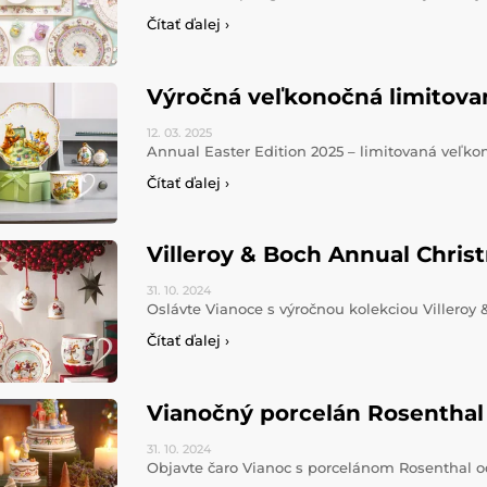
Čítať ďalej ›
Výročná veľkonočná limitovan
12. 03.
2025
Annual Easter Edition 2025 – limitovaná veľko
Čítať ďalej ›
Villeroy & Boch Annual Chris
31. 10.
2024
Oslávte Vianoce s výročnou kolekciou Villero
Čítať ďalej ›
Vianočný porcelán Rosenthal
31. 10.
2024
Objavte čaro Vianoc s porcelánom Rosenthal o