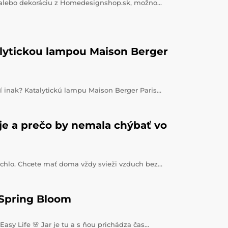
r alebo dekoráciu z Homedesignshop.sk, možno…
alytickou lampou Maison Berger
 inak? Katalytickú lampu Maison Berger Paris…
je a prečo by nemala chýbať vo
ýchlo. Chcete mať doma vždy svieži vzduch bez…
 Spring Bloom
asy Life 🌸 Jar je tu a s ňou prichádza čas…