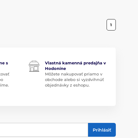
1
me s
Vlastná kamenná predajňa v
Hodoníne
tovať
Môžete nakupovať priamo v
bo
obchode alebo si vyzdvihnúť
díme.
objednávky z eshopu.
Prihlásiť