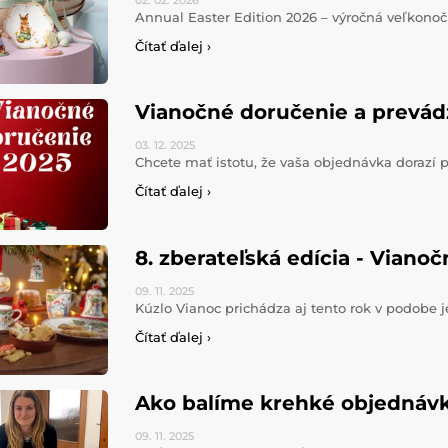
02. 02.
2026
Annual Easter Edition 2026 – výročná veľkonoč
Čítať ďalej ›
Vianočné doručenie a prevád
03. 12.
2025
Chcete mať istotu, že vaša objednávka dorazí 
Čítať ďalej ›
8. zberateľská edícia - Viano
09. 11.
2025
Kúzlo Vianoc prichádza aj tento rok v podobe 
Čítať ďalej ›
Ako balíme krehké objednáv
09. 11.
2025