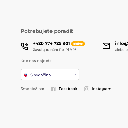
Potrebujete poradiť
+420 774 725 901
info
offline
Zavolajte nám
Po-Pi 9-16
alebo p
Kde nás nájdete
Slovenčina
Sme tiež na:
Facebook
Instagram