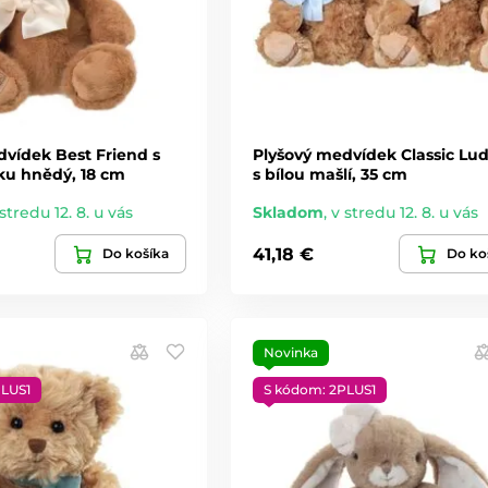
dvídek Best Friend s
Plyšový medvídek Classic Lu
ku hnědý, 18 cm
s bílou mašlí, 35 cm
stredu 12. 8. u vás
Skladom
,
v stredu 12. 8. u vás
41,18 €
Do košíka
Do ko
Novinka
PLUS1
S kódom: 2PLUS1