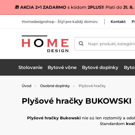
🎁 AKCIA 2+1 ZADARMO
s kódom
2PLUS1
! Platí do
31. 8
Homedesignshop - Štýl pre každý domov.
Kontakt
P
Napr. produkt, kategóri
Stolovanie
Bytové vône
Bytové doplnky
Bytov
Úvod
Osobné doplnky
Plyšové hračky
Plyšové hračky BUKOWSKI
Plyšové hračky Bukowski
nie sú len roztomilý a odo
štandardom
kval