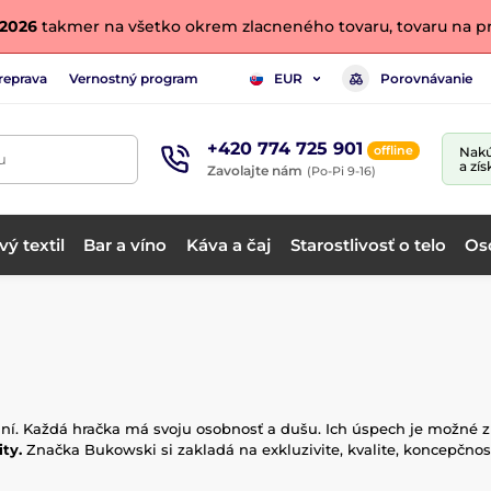
. 2026
takmer na všetko okrem zlacneného tovaru, tovaru na pr
reprava
Vernostný program
Porovnávanie
EUR
+420 774 725 901
offline
Nakú
u
a zís
Zavolajte nám
(Po-Pi 9-16)
ý textil
Bar a víno
Káva a čaj
Starostlivosť o telo
Os
lní. Každá hračka má svoju osobnosť a dušu. Ich úspech je možné z
ity.
Značka Bukowski si zakladá na exkluzivite, kvalite, koncepčnos