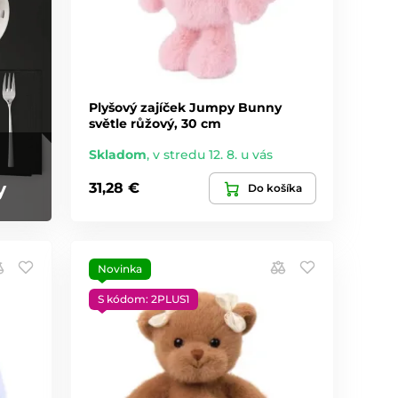
Plyšový zajíček Jumpy Bunny
světle růžový, 30 cm
Skladom
,
v stredu 12. 8. u vás
y
31,28 €
Do košíka
Novinka
S kódom: 2PLUS1