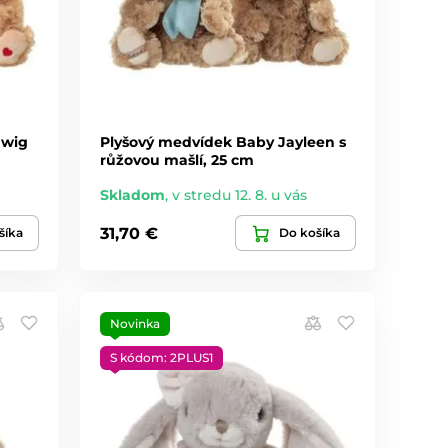
dwig
Plyšový medvídek Baby Jayleen s
růžovou mašlí, 25 cm
Skladom
,
v stredu 12. 8. u vás
31,70 €
šíka
Do košíka
Novinka
S kódom: 2PLUS1