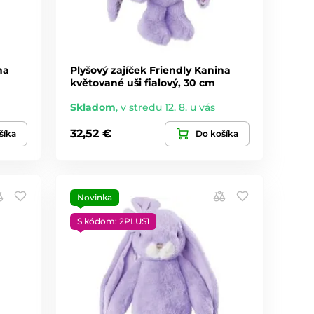
na
Plyšový zajíček Friendly Kanina
květované uši fialový, 30 cm
Skladom
,
v stredu 12. 8. u vás
32,52 €
šíka
Do košíka
Novinka
S kódom: 2PLUS1