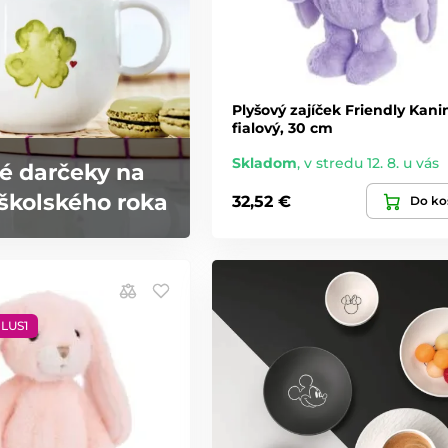
Plyšový zajíček Friendly Kani
fialový, 30 cm
Skladom
,
v stredu 12. 8. u vás
é darčeky na
školského roka
32,52 €
Do ko
PLUS1