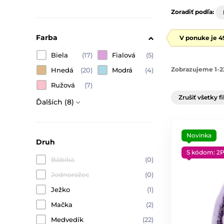
Zoradiť podľa:
Farba
V ponuke je 4
Biela
(17)
Fialová
(5)
Zobrazujeme 1-2
Hnedá
(20)
Modrá
(4)
Ružová
(7)
Zrušiť všetky fi
Ďalších (8)
Novinka
Druh
S kódom: 2
Bábika
(0)
Jednorožec
(0)
Ježko
(1)
Mačka
(2)
Medvedík
(22)