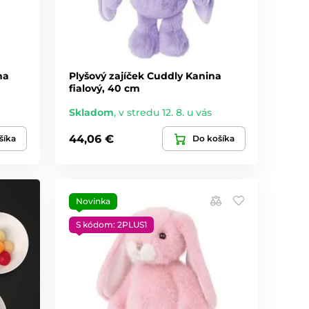
na
Plyšový zajíček Cuddly Kanina
fialový, 40 cm
Skladom
,
v stredu 12. 8. u vás
44,06 €
šíka
Do košíka
Novinka
S kódom: 2PLUS1