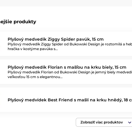
ejšie produkty
Plyšový medvedík Ziggy Spider pavúk, 15 cm
Plyšový medvedík Ziggy Spider od Bukowski Design je roztomilá a he
hračka v kostýme pavúka s…
Plyšový medvedík Florian s mašľou na krku biely, 15 cm
Plyšový medvedík Florian od Bukowski Design je jemný biely medvedí
veľkosťou 15 cm s elegantnou…
Plyšový medvídek Best Friend s mašlí na krku hnědý, 18 
Zobraziť viac produktov