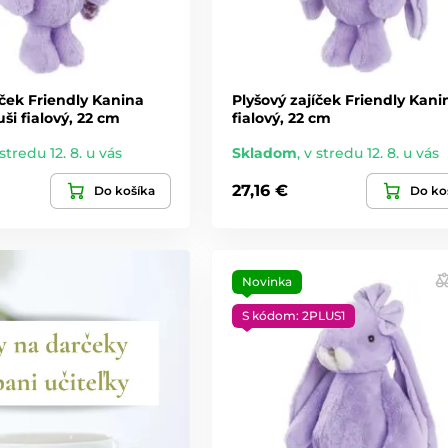
íček Friendly Kanina
Plyšový zajíček Friendly Kani
ši fialový, 22 cm
fialový, 22 cm
stredu 12. 8. u vás
Skladom
,
v stredu 12. 8. u vás
27,16 €
Do košíka
Do ko
Novinka
S kódom: 2PLUS1