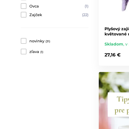
Ovca
(1)
Zajček
(22)
Plyšový zaj
květované u
novinky
(31)
Skladom
,
v 
zľava
(1)
27,16 €