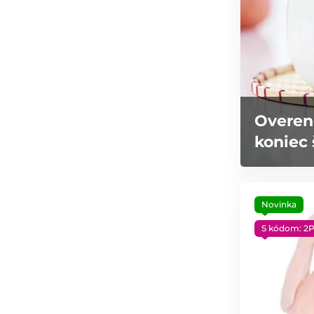
Overen
koniec 
Novinka
S kódom: 2