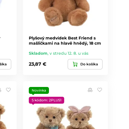
y
Plyšový medvídek Best Friend s
mašličkami na hlavě hnědý, 18 cm
Skladom
,
v stredu 12. 8. u vás
23,87 €
šíka
Do košíka
Novinka
S kódom: 2PLUS1