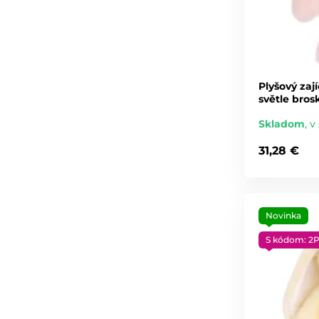
Plyšový za
světle bros
Skladom
,
v 
31,28 €
Novinka
S kódom: 2