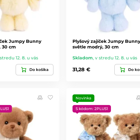
jíček Jumpy Bunny
Plyšový zajíček Jumpy Bunn
ý, 30 cm
světle modrý, 30 cm
stredu 12. 8. u vás
Skladom
,
v stredu 12. 8. u vás
31,28 €
Do košíka
Do ko
Novinka
PLUS1
S kódom: 2PLUS1