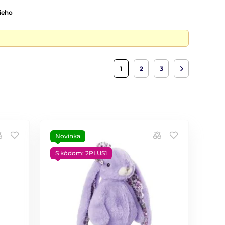
ieho
1
2
3
Novinka
S kódom: 2PLUS1