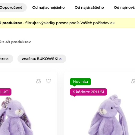
Doporučené
Od najlacnejšieho
Od najdražšieho
Od najnovš
9 produktov
- filtrujte výsledky presne podľa Vašich požiadaviek.
2 z 49 produktov
ltre
značka: BUKOWSKI
Novinka
PLUS1
S kódom: 2PLUS1