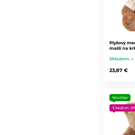
Plyšový me
mašlí na kr
Skladom
,
v 
23,87 €
Novinka
S kódom: 2