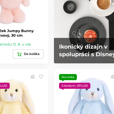
jíček Jumpy Bunny
kvový, 30 cm
stredu 12. 8. u vás
Ikonický dizajn v
spolupráci s Disne
Do košíka
Novinka
PLUS1
S kódom: 2PLUS1