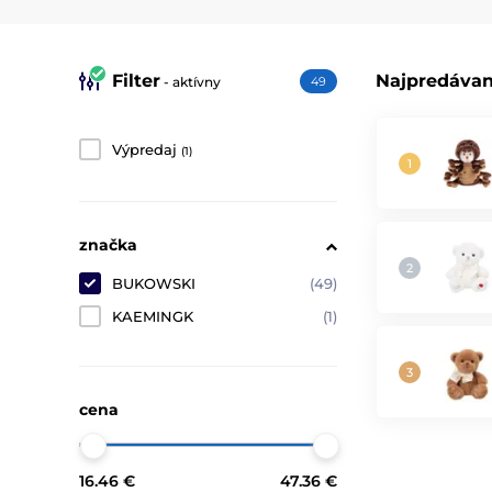
Filter
Najpredávan
- aktívny
49
Výpredaj
(1)
značka
BUKOWSKI
(49)
KAEMINGK
(1)
cena
16.46 €
47.36 €