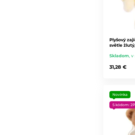
Plyšový za
světle žlut
Skladom
,
v 
31,28 €
Novinka
S kódom: 2