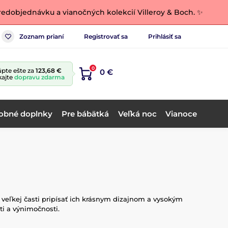
edobjednávku a vianočných kolekcií Villeroy & Boch. ✨
Zoznam prianí
Registrovať sa
Prihlásiť sa
0
pte ešte za
123,68 €
0 €
kajte
dopravu zdarma
obné doplnky
Pre bábätká
Veľká noc
Vianoce
 veľkej časti pripísať ich krásnym dizajnom a vysokým
ti a výnimočnosti.