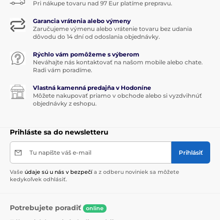
Pri nákupe tovaru nad 97 Eur platíme prepravu.
Garancia vrátenia alebo výmeny
Zaručujeme výmenu alebo vrátenie tovaru bez udania
dôvodu do 14 dní od odoslania objednávky.
Rýchlo vám pomôžeme s výberom
Neváhajte nás kontaktovať na našom mobile alebo chate.
Radi vám poradíme.
Vlastná kamenná predajňa v Hodoníne
Môžete nakupovať priamo v obchode alebo si vyzdvihnúť
objednávky z eshopu.
Prihláste sa do newsletteru
Tu napíšte váš e-mail
Prihlásiť
Vaše
údaje sú u nás v bezpečí
a z odberu noviniek sa môžete
kedykoľvek odhlásiť.
Potrebujete poradiť
online