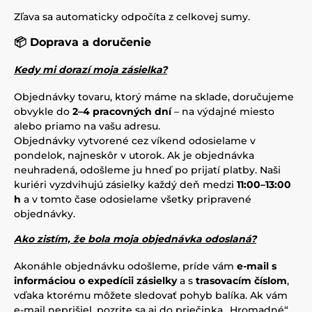
Zľava sa automaticky odpočíta z celkovej sumy.
📦 Doprava a doručenie
Kedy mi dorazí moja zásielka?
Objednávky tovaru, ktorý máme na sklade, doručujeme
obvykle do
2–4 pracovných dní
– na výdajné miesto
alebo priamo na vašu adresu.
Objednávky vytvorené cez víkend odosielame v
pondelok, najneskôr v utorok. Ak je objednávka
neuhradená, odošleme ju hneď po prijatí platby. Naši
kuriéri vyzdvihujú zásielky každý deň medzi
11:00–13:00
h
a v tomto čase odosielame všetky pripravené
objednávky.
Ako zistím, že bola moja objednávka odoslaná?
Akonáhle objednávku odošleme, príde vám
e-mail s
informáciou o expedícii zásielky
a s
trasovacím číslom
,
vďaka ktorému môžete sledovať pohyb balíka. Ak vám
e-mail neprišiel, pozrite sa aj do priečinka „Hromadné“