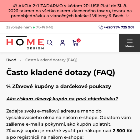
🎁 AKCIA 2+1 ZADARMO s kódom 2PLUS1! Platí do 31. 8.
2026 takmer na všetko okrem zlacneného tovaru, tovaru na
predobjednávku a vianočných kolekcií Villeroy & Boch. ✨
+420 774 725 901
Zavolajte nám
(Po-Pi 9-16)
0
Menu
Úvod
Často kladené dotazy (FAQ)
Často kladené dotazy (FAQ)
% Zľavové kupóny a darčekové poukazy
Ako získam zľavový kupón na prvú objednávku?
Zadajte svoju e-mailovú adresu a meno do
vyskakovacieho okna na našom e-shope. Obratom vám
zašleme e-mail s pokynmi, ako kupón uplatniť.
Zľavový kupón je možné využiť pri nákupe nad
2 500 Kč
a po registrácii na našom e-shope: