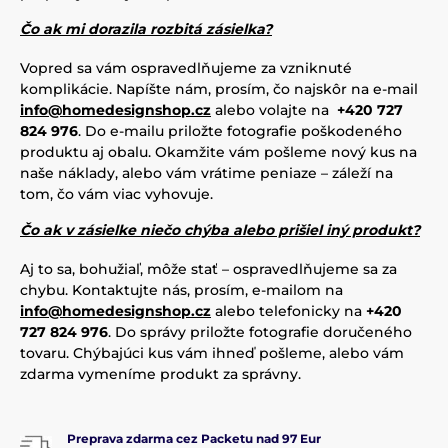
Čo ak mi dorazila rozbitá zásielka?
Vopred sa vám ospravedlňujeme za vzniknuté
komplikácie. Napíšte nám, prosím, čo najskôr na e-mail
info@homedesignshop.cz
alebo volajte na
+420 727
824 976
. Do e-mailu priložte fotografie poškodeného
produktu aj obalu. Okamžite vám pošleme nový kus na
naše náklady, alebo vám vrátime peniaze – záleží na
tom, čo vám viac vyhovuje.
Čo ak v zásielke niečo chýba alebo prišiel iný produkt?
Aj to sa, bohužiaľ, môže stať – ospravedlňujeme sa za
chybu. Kontaktujte nás, prosím, e-mailom na
info@homedesignshop.cz
alebo telefonicky na
+420
727 824 976
. Do správy priložte fotografie doručeného
tovaru. Chýbajúci kus vám ihneď pošleme, alebo vám
zdarma vymeníme produkt za správny.
Preprava zdarma cez Packetu nad 97 Eur