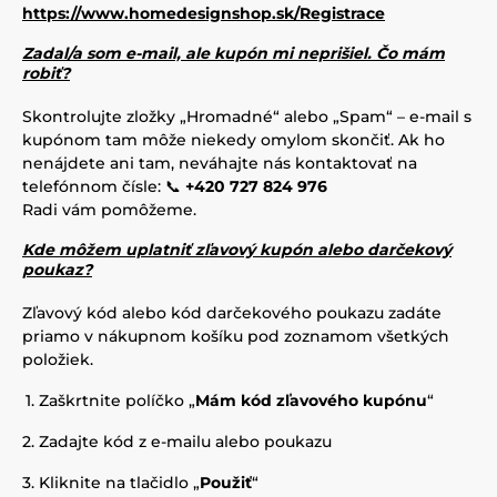
https://www.homedesignshop.sk/Registrace
Zadal/a som e-mail, ale kupón mi neprišiel. Čo mám
robiť?
Skontrolujte zložky „Hromadné“ alebo „Spam“ – e-mail s
kupónom tam môže niekedy omylom skončiť. Ak ho
nenájdete ani tam, neváhajte nás kontaktovať na
telefónnom čísle: 📞
+420 727 824 976
Radi vám pomôžeme.
Kde môžem uplatniť zľavový kupón alebo darčekový
poukaz?
Zľavový kód alebo kód darčekového poukazu zadáte
priamo v nákupnom košíku pod zoznamom všetkých
položiek.
Zaškrtnite políčko „
Mám kód zľavového kupónu
“
Zadajte kód z e-mailu alebo poukazu
Kliknite na tlačidlo „
Použiť
“