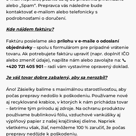
alebo „Spam“. Prepravca vás následne bude
kontaktovať e-mailom alebo telefonicky s
podrobnosťami o doručení.
Kde nájdem faktúru?
Faktúru posielame ako
prílohu v e-maile o odoslaní
objednávky
– spolu s formulárom pre prípadné vrátenie
tovaru. Ak potrebujete faktúru upraviť (napr. doplniť IČO
alebo zmeniť údaje), napíšte nám alebo zavolajte na: 📞
+420 721 405 901
– radi vám vystavíme opravený doklad.
Je váš tovar dobre zabalený, aby sa nerozbil?
Áno! Zásielky balíme s maximálnou starostlivosťou, aby
počas prepravy nedošlo k poškodeniu. Používame nové
aj recyklované krabice, v ktorých k nám prichádza tovar
– šetríme tým prírodu aj zdroje. Na ochranu produktov
používame bublinkovú fóliu, vzduchové vankúšiky aj
výplňový papier z našej krajčírskej dielne. Napriek
všetkému však, žiaľ, nemôžeme 100 % zaručiť, že počas
prepravy nedôjde k poškodeniu.