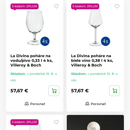
S kódom: 2PLUS1
S kódom: 2PLUS1
La Divina poháre na
La Divina poháre na
vodu/pivo 0,33 l 4 ks,
biele víno 0,38 l 4 ks,
Villeroy & Boch
Villeroy & Boch
Skladom
,
v pondelok 10. 8. u
Skladom
,
v pondelok 10. 8. u
vás
vás
57,67 €
57,67 €
Porovnať
Porovnať
S kódom: 2PLUS1