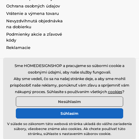
Ochrana osobných údajov
Vrátenie a výmena tovaru
Nevyzdvihnutá objednávka
na dobierku
Podmienky akcie a zľavové
kódy
Reklamacie
Sme HOMEDESIGNSHOP a pracujeme so súbormi cookie a
osobnými údajmi, aby naše služby fungovali.
Aby sme vedeli, čo sa na našej stránke deje, a aby sme mohli
prispôsobiť naše reklamy, ponúknuť vám zľavu a spríjemniť vám
nákupný proces. Súhlasíte s používaním všetkých
cookies
?
Nesúhlasím
Súhlasím
V súlade so zákonom táto webová stránka ukladá do vášho zariadenia
súbory, všeobecne známe ako cookies. Ak chcete používať túto
© 2026 www.homedesignshop.sk ⦁ E-shop vytvorila
SIMPLIA.cz
stránku, súhlaste s nastavením súborov cookie.