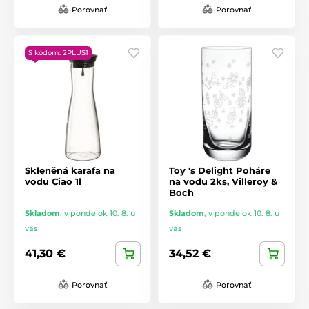
Porovnať
Porovnať
S kódom: 2PLUS1
Skleněná karafa na
Toy 's Delight Poháre
vodu Ciao 1l
na vodu 2ks, Villeroy &
Boch
Skladom
,
v pondelok 10. 8. u
Skladom
,
v pondelok 10. 8. u
vás
vás
41,30 €
34,52 €
Porovnať
Porovnať