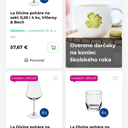
La Divina poháre na
sekt 0,26 l 4 ks, Villeroy
& Boch
Skladom
,
v pondelok 10. 8. u
vás
Overené darčeky
57,67 €
na koniec
školského roka
Porovnať
S kódom: 2PLUS1
S kódom: 2PLUS1
La Divina poháre na
La Divina poháre na