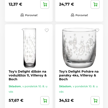
12,37 €
24,77 €
Porovnať
Porovnať
Toy's Delight džbán na
Toy's Delight Poháre na
vodu/džús 1l, Villeroy &
panáky 4ks, Villeroy &
Boch
Boch
Skladom
,
v pondelok 10. 8. u
Skladom
,
v pondelok 10. 8. u
vás
vás
57,67 €
34,52 €