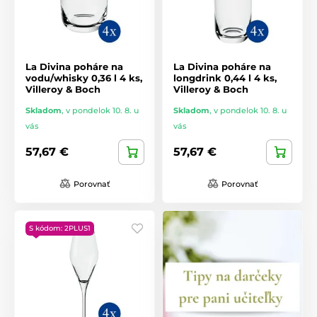
La Divina poháre na
La Divina poháre na
vodu/whisky 0,36 l 4 ks,
longdrink 0,44 l 4 ks,
Villeroy & Boch
Villeroy & Boch
Skladom
,
v pondelok 10. 8. u
Skladom
,
v pondelok 10. 8. u
vás
vás
57,67 €
57,67 €
Porovnať
Porovnať
S kódom: 2PLUS1