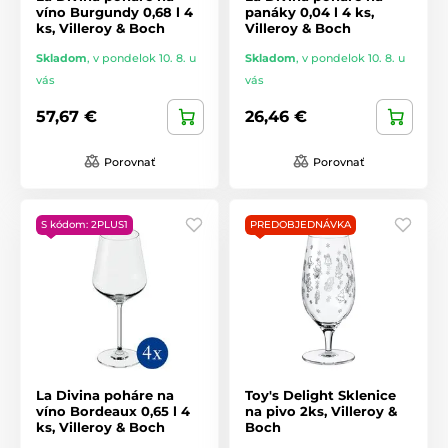
víno Burgundy 0,68 l 4
panáky 0,04 l 4 ks,
ks, Villeroy & Boch
Villeroy & Boch
Skladom
,
v pondelok 10. 8. u
Skladom
,
v pondelok 10. 8. u
vás
vás
57,67 €
26,46 €
Porovnať
Porovnať
S kódom: 2PLUS1
PREDOBJEDNÁVKA
La Divina poháre na
Toy's Delight Sklenice
víno Bordeaux 0,65 l 4
na pivo 2ks, Villeroy &
ks, Villeroy & Boch
Boch