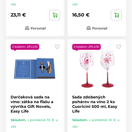
vás
vás
23,11 €
16,50 €
Porovnať
Porovnať
S kódom: 2PLUS1
S kódom: 2PLUS1
Darčeková sada na
Sada zdobených
víno: zátka na fľašu a
pohárov na víno 2 ks
vývrtka Gift Novels,
Cuoricini 500 ml, Easy
Easy Life
Life
Skladom
,
v pondelok 10. 8. u
Skladom
,
v pondelok 10. 8. u
vás
vás