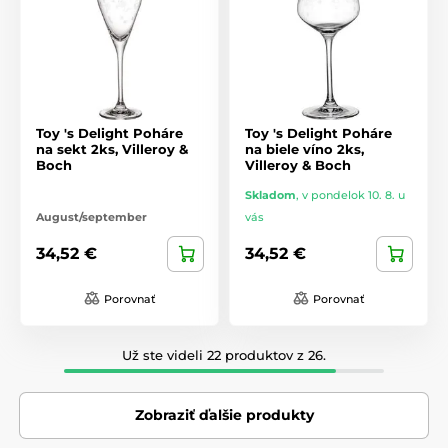
Toy 's Delight Poháre
Toy 's Delight Poháre
na sekt 2ks, Villeroy &
na biele víno 2ks,
Boch
Villeroy & Boch
Skladom
,
v pondelok 10. 8. u
August/september
vás
34,52 €
34,52 €
Porovnať
Porovnať
Už ste videli 22 produktov z 26.
Zobraziť ďalšie produkty