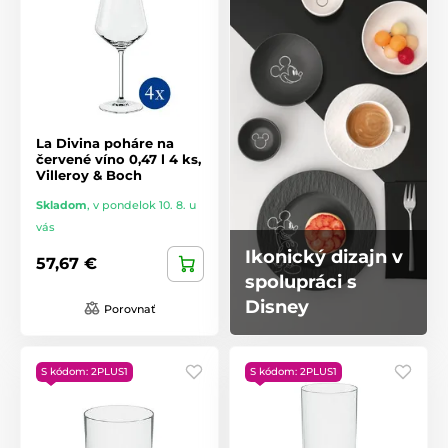
La Divina poháre na
červené víno 0,47 l 4 ks,
Villeroy & Boch
Skladom
,
v pondelok 10. 8. u
vás
Ikonický dizajn v
57,67 €
spolupráci s
Disney
Porovnať
S kódom: 2PLUS1
S kódom: 2PLUS1