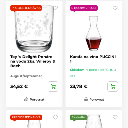
PREDOBJEDNÁVKA
S kódom: 2PLUS1
Toy 's Delight Poháre
Karafa na víno PUCCINI
na vodu 2ks, Villeroy &
1l
Boch
Skladom
,
v pondelok 10. 8. u
August/september
vás
34,52 €
23,78 €
Porovnať
Porovnať
PREDOBJEDNÁVKA
Bestseller