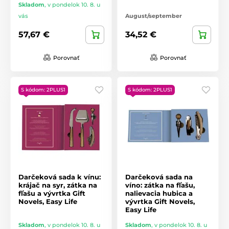
Skladom
,
v pondelok 10. 8. u
vás
August/september
57,67 €
34,52 €
Porovnať
Porovnať
S kódom: 2PLUS1
S kódom: 2PLUS1
Darčeková sada k vínu:
Darčeková sada na
krájač na syr, zátka na
víno: zátka na fľašu,
fľašu a vývrtka Gift
nalievacia hubica a
Novels, Easy Life
vývrtka Gift Novels,
Easy Life
Skladom
,
v pondelok 10. 8. u
Skladom
,
v pondelok 10. 8. u