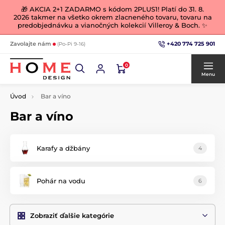
🎁 AKCIA 2+1 ZADARMO s kódom 2PLUS1! Platí do 31. 8.
2026 takmer na všetko okrem zlacneného tovaru, tovaru na
predobjednávku a vianočných kolekcií Villeroy & Boch. ✨
+420 774 725 901
Zavolajte nám
(Po-Pi 9-16)
0
Menu
Úvod
Bar a víno
Bar a víno
Karafy a džbány
4
Pohár na vodu
6
Zobraziť ďalšie kategórie