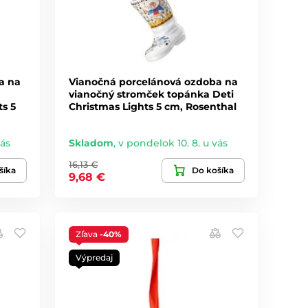
a na
Vianočná porcelánová ozdoba na
vianočný stromček topánka Deti
s 5
Christmas Lights 5 cm, Rosenthal
vás
Skladom
,
v pondelok 10. 8. u vás
16,13 €
šíka
Do košíka
9,68 €
Zľava
-40%
Výpredaj