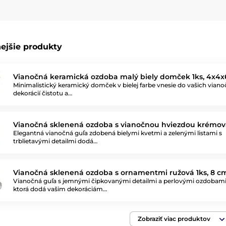
ejšie produkty
Vianočná keramická ozdoba malý biely domček 1ks, 4x4x
Minimalistický keramický domček v bielej farbe vnesie do vašich vian
dekorácií čistotu a…
Vianočná sklenená ozdoba s vianočnou hviezdou krémová
Elegantná vianočná guľa zdobená bielymi kvetmi a zelenými listami s
trblietavými detailmi dodá…
Vianočná sklenená ozdoba s ornamentmi ružová 1ks, 8 c
Vianočná guľa s jemnými čipkovanými detailmi a perlovými ozdobami
ktorá dodá vašim dekoráciám…
Zobraziť viac produktov