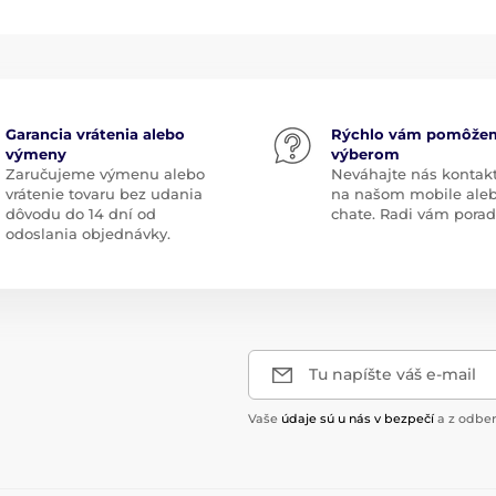
Garancia vrátenia alebo
Rýchlo vám pomôže
výmeny
výberom
Zaručujeme výmenu alebo
Neváhajte nás kontak
vrátenie tovaru bez udania
na našom mobile ale
dôvodu do 14 dní od
chate. Radi vám pora
odoslania objednávky.
Tu napíšte váš e-mail
Vaše
údaje sú u nás v bezpečí
a z odber