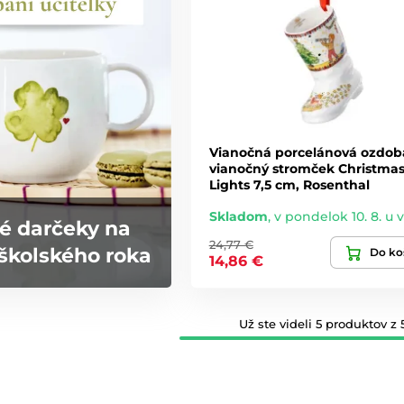
Vianočná porcelánová ozdob
vianočný stromček Christma
Lights 7,5 cm, Rosenthal
Skladom
,
v pondelok 10. 8. u 
é darčeky na
24,77 €
školského roka
Do ko
14,86 €
Už ste videli 5 produktov z 5