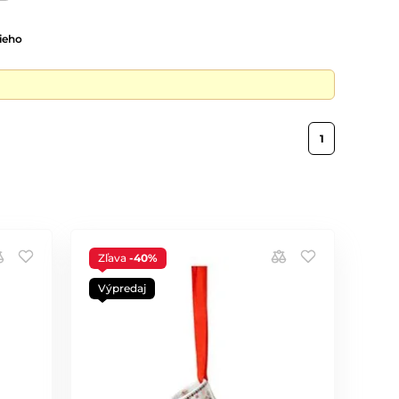
ieho
1
Zľava
-40%
Výpredaj