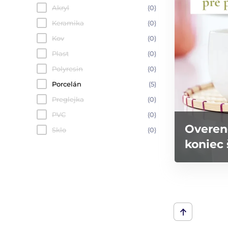
Akryl
(0)
Keramika
(0)
Kov
(0)
Plast
(0)
Polyresin
(0)
Porcelán
(5)
Preglejka
(0)
PVC
(0)
Overen
Sklo
(0)
koniec 