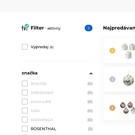
Filter
Najpredávan
- aktívny
5
Výpredaj
(5)
značka
BOLTZE
(0)
DRESCHER
(0)
EASY LIFE
(0)
EDG
(0)
KAEMINGK
(0)
ROSENTHAL
(5)