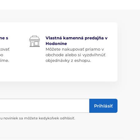
me s
Vlastná kamenná predajňa v
Hodoníne
tovať
Môžete nakupovať priamo v
bo
obchode alebo si vyzdvihnúť
díme.
objednávky z eshopu.
Prihlásiť
u noviniek sa môžete kedykoľvek odhlásiť.