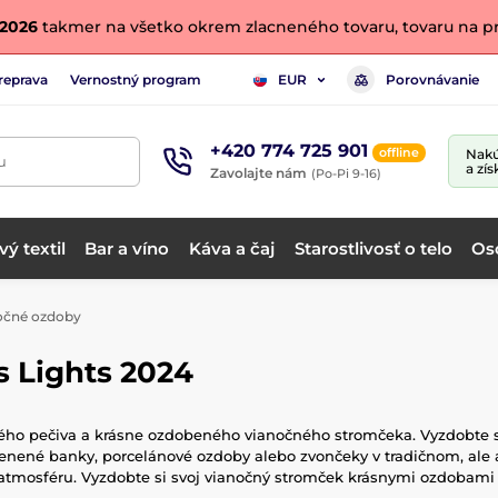
. 2026
takmer na všetko okrem zlacneného tovaru, tovaru na pr
reprava
Vernostný program
Porovnávanie
EUR
+420 774 725 901
offline
Nakú
u
a zís
Zavolajte nám
(Po-Pi 9-16)
ý textil
Bar a víno
Káva a čaj
Starostlivosť o telo
Os
očné ozdoby
s Lights 2024
kého pečiva a krásne ozdobeného vianočného stromčeka. Vyzdobte s
klenené banky, porcelánové ozdoby alebo zvončeky v tradičnom, a
mosféru. Vyzdobte si svoj vianočný stromček krásnymi ozdobami a 