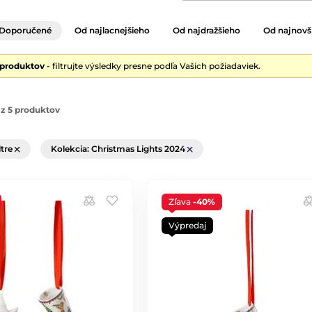
Doporučené
Od najlacnejšieho
Od najdražšieho
Od najnovš
 produktov
- filtrujte výsledky presne podľa Vašich požiadaviek.
z 5 produktov
ltre
Kolekcia: Christmas Lights 2024
Zľava
-40%
Výpredaj