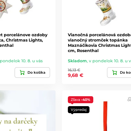
et porcelánove ozdoby
Vianočná porcelánová ozdob
a, Christmas Lights,
vianočný stromček topánka
enthal
Maznáčikovia Christmas Light
cm, Rosenthal
 pondelok 10. 8. u vás
Skladom
,
v pondelok 10. 8. u 
16,13 €
Do košíka
Do ko
9,68 €
Zľava
-40%
Výpredaj