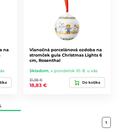
a na
Vianočná porcelánová ozdoba na
s
stromček gula Christmas Lights 6
cm, Rosenthal
vás
Skladom
,
v pondelok 10. 8. u vás
31,38 €
šíka
Do košíka
18,83 €
.
1