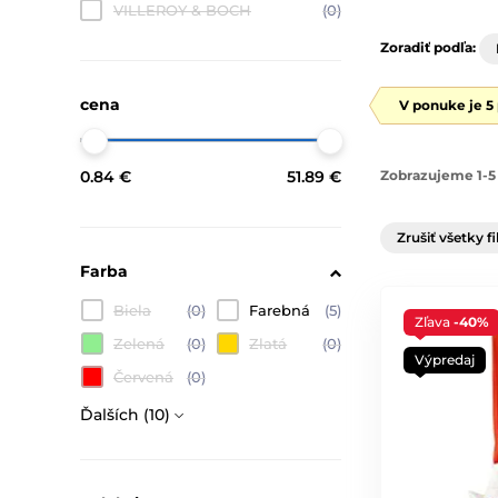
VILLEROY & BOCH
(0)
Zoradiť podľa:
cena
V ponuke je 5
0.84 €
51.89 €
Zobrazujeme 1-5 
Zrušiť všetky fi
Farba
Biela
(0)
Farebná
(5)
Zľava
-40%
Zelená
(0)
Zlatá
(0)
Výpredaj
Červená
(0)
Ďalších (10)