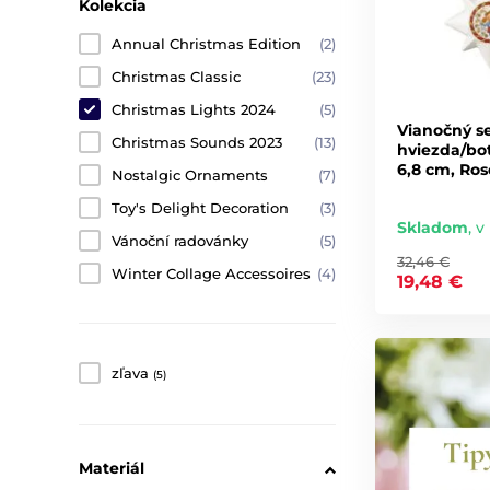
Kolekcia
Annual Christmas Edition
(2)
Christmas Classic
(23)
Christmas Lights 2024
(5)
Vianočný s
Christmas Sounds 2023
(13)
hviezda/bot
6,8 cm, Ros
Nostalgic Ornaments
(7)
Toy's Delight Decoration
(3)
Skladom
,
v
Vánoční radovánky
(5)
32,46 €
Winter Collage Accessoires
(4)
19,48 €
zľava
(5)
Materiál