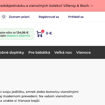
edobjednávku a vianočných kolekcií Villeroy & Boch. ✨
Zoznam prianí
Registrovať sa
Prihlásiť sa
0
pte ešte za
124,06 €
0 €
kajte
dopravu zdarma
obné doplnky
Pre bábätká
Veľká noc
Vianoce
i svoju jedličku, smrek alebo borovicu vianočnými
le aj modernom prevedení. Na vašom vianočnom
urobte si Vianoce krajší.