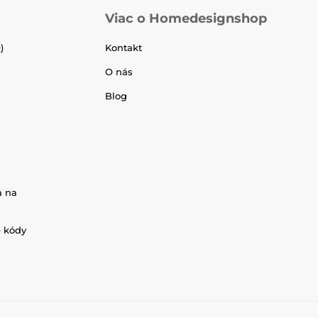
Viac o Homedesignshop
)
Kontakt
O nás
Blog
a na
é kódy