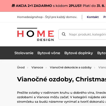
🎁 AKCIA 2+1 ZADARMO
s kódom
2PLUS1
! Platí do
31. 8
Homedesignshop - Štýl pre každý domov.
Kontakt
P
Napr. produkt, kategóri
Stolovanie
Bytové vône
Bytové doplnky
Bytov
Úvod
Vianoce
Vianočné dekorácie a ozdoby
Vian
Vianočné ozdoby, Christma
Prežite sviatky v rodinnom kruhu u dobrého vína, linec
ozdobami a Vianoce môžu začať. V kategórii nájdete s
stromčeku sa budú náramne vynímať a tvoriť dokonalú at