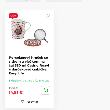
-20%
Porcelánový hrnček so
sitkom a viečkom na
čaj 350 ml Casino Roayl
v darčekovej krabičke,
Easy Life
Skladom
,
v stredu 12. 8. u vás
18,51 €
14,81 €
Porovnať