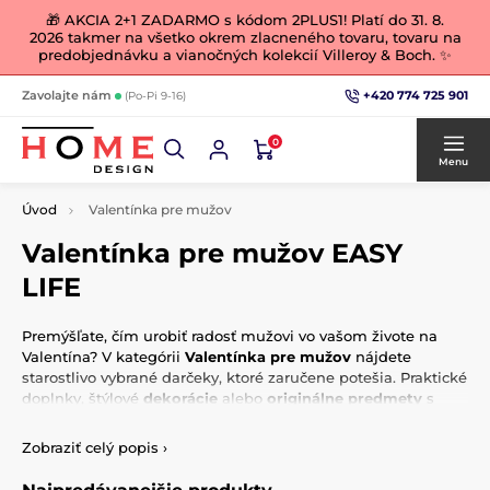
🎁 AKCIA 2+1 ZADARMO s kódom 2PLUS1! Platí do 31. 8.
2026 takmer na všetko okrem zlacneného tovaru, tovaru na
predobjednávku a vianočných kolekcií Villeroy & Boch. ✨
+420 774 725 901
Zavolajte nám
(Po-Pi 9-16)
0
Menu
Úvod
Valentínka pre mužov
Valentínka pre mužov EASY
LIFE
Premýšľate, čím urobiť radosť mužovi vo vašom živote na
Valentína? V kategórii
Valentínka pre mužov
nájdete
starostlivo vybrané darčeky, ktoré zaručene potešia. Praktické
doplnky, štýlové
dekorácie
alebo
originálne predmety
s
mužským charakterom – všetko je navrhnuté tak, aby splnilo
očakávania a vyjadrilo vašu lásku a pozornosť. Či už hľadáte
Zobraziť celý popis
›
darček pre partnera, otecka alebo kamaráta, tu nájdete
inšpiráciu na darček, ktorý je
osobitý
a
jedinečný
. Prekvapte