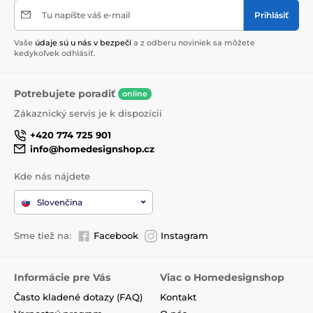
Tu napíšte váš e-mail
Prihlásiť
Vaše
údaje sú u nás v bezpečí
a z odberu noviniek sa môžete
kedykoľvek odhlásiť.
Potrebujete poradiť
online
Zákaznický servis je k dispozícii
+420 774 725 901
info@homedesignshop.cz
Kde nás nájdete
Slovenčina
Sme tiež na:
Facebook
Instagram
Informácie pre Vás
Viac o Homedesignshop
Často kladené dotazy (FAQ)
Kontakt