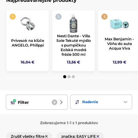
Najpredávanejšie produkty
ho niečím výnimočným a oslávte tento deň spoločne s
eleganciou a štýlom.
Nesti Dante - Villa
Max Benjamin -
Prívesok na kľúče
Sole Tekuté mýdlo
Vôňa do auta
ANGELO, Philippi
s pumpičkou
Acqua Viva
Eolská modrá
frézie 500 ml
16,04 €
13,56 €
12,99 €
Radenie
Filter
Zobrazujeme 1-1 z 1 produktov
Zrušiť všetky filtre
značka: EASY LIFE