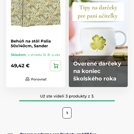
Behúň na stôl Palia
50x140cm, Sander
Skladom
,
v stredu 12. 8. u vás
Overené darčeky
49,42 €
na koniec
školského roka
Porovnať
Už ste videli 3 produkty z 3.
1