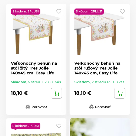
S kódom: 2PLUS1
S kódom: 2PLUS1
Veľkonočný behúň na
Veľkonočný behúň na
stôl žltý Tres Jolie
stôl ružovýTres Jolie
140x45 cm, Easy Life
140x45 cm, Easy Life
Skladom
,
v stredu 12. 8. u vás
Skladom
,
v stredu 12. 8. u vás
18,10 €
18,10 €
Porovnať
Porovnať
S kódom: 2PLUS1