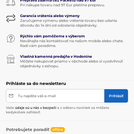
Preprava zdarma cez Packetu nad 97 Eur
Pri nákupe tovaru nad 97 Eur platíme prepravu.
Garancia vrátenia alebo výmeny
Zaručujeme výmenu alebo vrátenie tovaru bez udania
dôvodu do 14 dní od odoslania objednávky.
Rýchlo vám pomôžeme s výberom
Neváhajte nás kontaktovať na našom mobile alebo chate.
Radi vám poradíme.
Vlastná kamenná predajňa v Hodoníne
Môžete nakupovať priamo v obchode alebo si vyzdvihnúť
objednávky z eshopu.
Prihláste sa do newsletteru
Tu napíšte váš e-mail
Prihlásiť
Vaše
údaje sú u nás v bezpečí
a z odberu noviniek sa môžete
kedykoľvek odhlásiť.
Potrebujete poradiť
offline