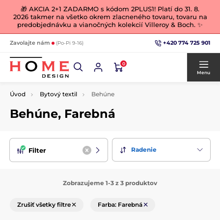
🎁 AKCIA 2+1 ZADARMO s kódom 2PLUS1! Platí do 31. 8.
2026 takmer na všetko okrem zlacneného tovaru, tovaru na
predobjednávku a vianočných kolekcií Villeroy & Boch. ✨
+420 774 725 901
Zavolajte nám
(Po-Pi 9-16)
0
Menu
Úvod
Bytový textil
Behúne
Behúne, Farebná
Radenie
Filter
Zobrazujeme 1-3 z 3 produktov
Zrušiť všetky filtre
Farba: Farebná