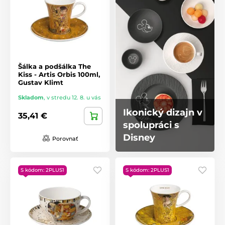
Šálka ​​a podšálka The
Kiss - Artis Orbis 100ml,
Gustav Klimt
Skladom
,
v stredu 12. 8. u vás
Ikonický dizajn v
35,41 €
spolupráci s
Disney
Porovnať
S kódom: 2PLUS1
S kódom: 2PLUS1