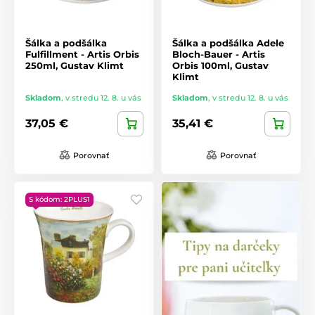
Šálka ​​a podšálka
Šálka ​​a podšálka Adele
Fulfillment - Artis Orbis
Bloch-Bauer - Artis
250ml, Gustav Klimt
Orbis 100ml, Gustav
Klimt
Skladom
,
v stredu 12. 8. u vás
Skladom
,
v stredu 12. 8. u vás
37,05 €
35,41 €
Porovnať
Porovnať
S kódom: 2PLUS1