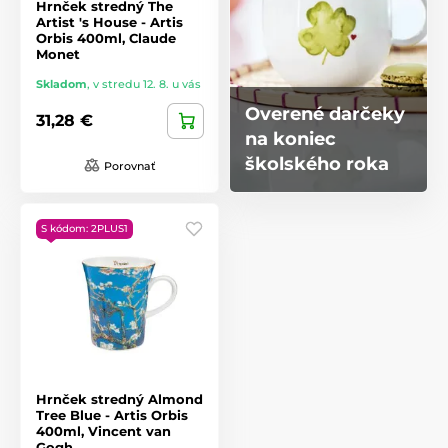
Hrnček stredný The
Artist 's House - Artis
Orbis 400ml, Claude
Monet
Skladom
,
v stredu 12. 8. u vás
Overené darčeky
31,28 €
na koniec
školského roka
Porovnať
S kódom: 2PLUS1
Hrnček stredný Almond
Tree Blue - Artis Orbis
400ml, Vincent van
Gogh