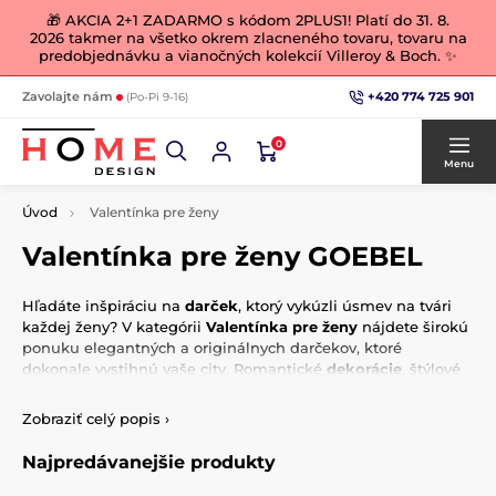
🎁 AKCIA 2+1 ZADARMO s kódom 2PLUS1! Platí do 31. 8.
2026 takmer na všetko okrem zlacneného tovaru, tovaru na
predobjednávku a vianočných kolekcií Villeroy & Boch. ✨
+420 774 725 901
Zavolajte nám
(Po-Pi 9-16)
0
Menu
Úvod
Valentínka pre ženy
Valentínka pre ženy GOEBEL
Hľadáte inšpiráciu na
darček
, ktorý vykúzli úsmev na tvári
každej ženy? V kategórii
Valentínka pre ženy
nájdete širokú
ponuku elegantných a originálnych darčekov, ktoré
dokonale vystihnú vaše city. Romantické
dekorácie
, štýlové
doplnky
alebo praktické predmety s jemným a ženským
dizajnom – všetko je starostlivo vybrané tak, aby oslovilo
Zobraziť celý popis
›
ženy, ktoré majú zmysel pre detail a krásu. Prekvapte svoju
partnerku, mamičku alebo kamarátku niečím výnimočným a
Najpredávanejšie produkty
urobte z tohtoročného Valentína
nezabudnuteľný zážitok
.