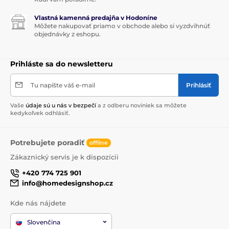
Vlastná kamenná predajňa v Hodoníne
Môžete nakupovať priamo v obchode alebo si vyzdvihnúť
objednávky z eshopu.
Prihláste sa do newsletteru
Tu napíšte váš e-mail
Prihlásiť
Vaše
údaje sú u nás v bezpečí
a z odberu noviniek sa môžete
kedykoľvek odhlásiť.
Potrebujete poradiť
offline
Zákaznický servis je k dispozícii
+420 774 725 901
info@homedesignshop.cz
Kde nás nájdete
Slovenčina