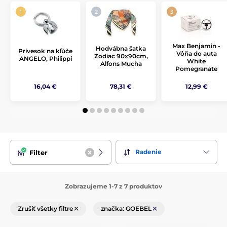
Max Benjamin -
Hodvábna šatka
Prívesok na kľúče
Vôňa do auta
Zodiac 90x90cm,
ANGELO, Philippi
White
Alfons Mucha
Pomegranate
16,04 €
78,31 €
12,99 €
Radenie
Filter
Zobrazujeme 1-7 z 7 produktov
Zrušiť všetky filtre
značka: GOEBEL