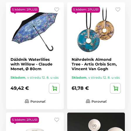
S kódom: 2PLUS1
S kódom: 2PLUS1
Dáždnik Waterlilies
Náhrdelník Almond
with Willow - Claude
Tree - Artis Orbis 5cm,
Monet, Ø 80cm
Vincent Van Gogh
Skladom
,
v stredu 12. 8. u vás
Skladom
,
v stredu 12. 8. u vás
49,42 €
61,78 €
Porovnať
Porovnať
S kódom: 2PLUS1