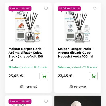
S kódom: 2PLUS1
S kódom: 2PLUS1
Maison Berger Paris –
Maison Berger Paris –
Aróma difuzér Cube,
Aróma difuzér Cube,
Sladký grapefruit 100
Nebeská voda 100 ml
ml
Skladom
,
v stredu 12. 8. u vás
Skladom
,
v stredu 12. 8. u vás
23,45 €
23,45 €
Porovnať
Porovnať
S kódom: 2PLUS1