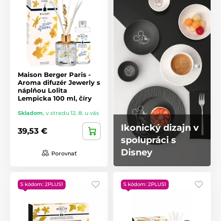
Maison Berger Paris -
Aroma difuzér Jewerly s
náplňou Lolita
Lempicka 100 ml, číry
Skladom
,
v stredu 12. 8. u vás
Ikonický dizajn v
39,53 €
spolupráci s
Disney
Porovnať
S kódom: 2PLUS1
S kódom: 2PLUS1