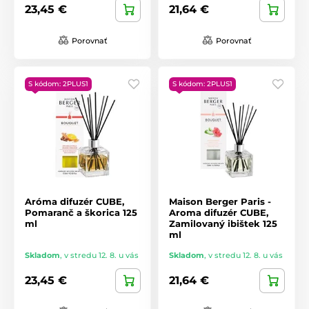
23,45 €
21,64 €
Porovnať
Porovnať
S kódom: 2PLUS1
S kódom: 2PLUS1
Aróma difuzér CUBE,
Maison Berger Paris -
Pomaranč a škorica 125
Aroma difuzér CUBE,
ml
Zamilovaný ibištek 125
ml
Skladom
,
v stredu 12. 8. u vás
Skladom
,
v stredu 12. 8. u vás
23,45 €
21,64 €