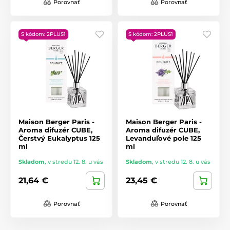
Porovnať
Porovnať
S kódom: 2PLUS1
S kódom: 2PLUS1
Maison Berger Paris -
Maison Berger Paris -
Aroma difuzér CUBE,
Aroma difuzér CUBE,
Čerstvý Eukalyptus 125
Levanduľové pole 125
ml
ml
Skladom
,
v stredu 12. 8. u vás
Skladom
,
v stredu 12. 8. u vás
21,64 €
23,45 €
Porovnať
Porovnať