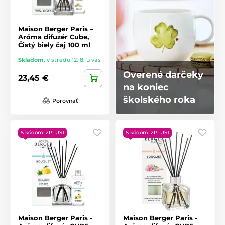
Maison Berger Paris –
Aróma difuzér Cube,
Čistý biely čaj 100 ml
Skladom
,
v stredu 12. 8. u vás
Overené darčeky
23,45 €
na koniec
školského roka
Porovnať
S kódom: 2PLUS1
S kódom: 2PLUS1
Maison Berger Paris -
Maison Berger Paris -