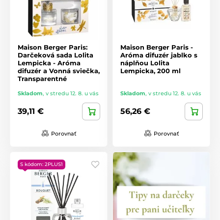
Maison Berger Paris:
Maison Berger Paris -
Darčeková sada Lolita
Aróma difuzér jablko s
Lempicka - Aróma
náplňou Lolita
difuzér a Vonná sviečka,
Lempicka, 200 ml
Transparentné
Skladom
,
v stredu 12. 8. u vás
Skladom
,
v stredu 12. 8. u vás
39,11 €
56,26 €
Porovnať
Porovnať
S kódom: 2PLUS1