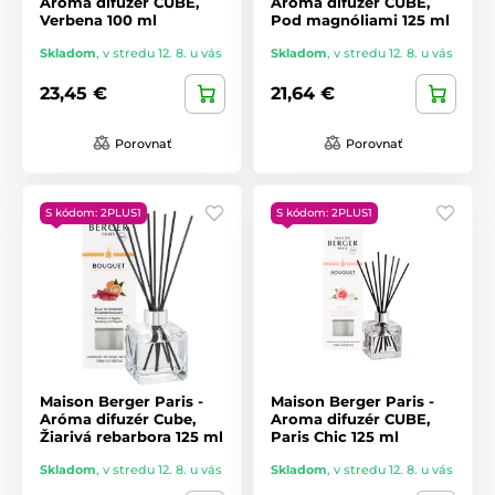
Aróma difuzér CUBE,
Aróma difuzér CUBE,
Verbena 100 ml
Pod magnóliami 125 ml
Skladom
,
v stredu 12. 8. u vás
Skladom
,
v stredu 12. 8. u vás
23,45 €
21,64 €
Porovnať
Porovnať
S kódom: 2PLUS1
S kódom: 2PLUS1
Maison Berger Paris -
Maison Berger Paris -
Aróma difuzér Cube,
Aroma difuzér CUBE,
Žiarivá rebarbora 125 ml
Paris Chic 125 ml
Skladom
,
v stredu 12. 8. u vás
Skladom
,
v stredu 12. 8. u vás