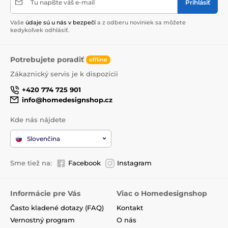
Tu napíšte váš e-mail
Prihlásiť
Vaše
údaje sú u nás v bezpečí
a z odberu noviniek sa môžete
kedykoľvek odhlásiť.
Potrebujete poradiť
offline
Zákaznický servis je k dispozícii
+420 774 725 901
info@homedesignshop.cz
Kde nás nájdete
Slovenčina
Sme tiež na:
Facebook
Instagram
Informácie pre Vás
Viac o Homedesignshop
Často kladené dotazy (FAQ)
Kontakt
Vernostný program
O nás