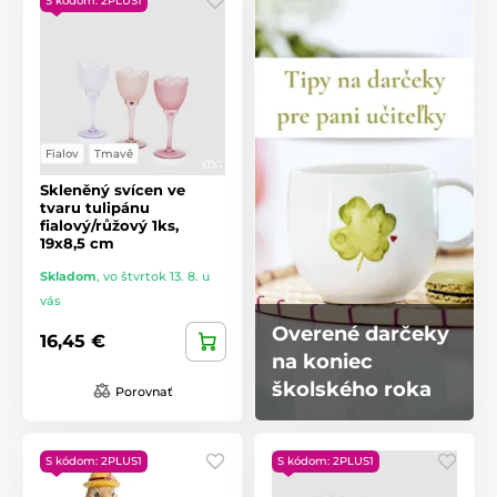
S kódom: 2PLUS1
Fialov
Tmavě
Skleněný svícen ve
tvaru tulipánu
fialový/růžový 1ks,
19x8,5 cm
Skladom
,
vo štvrtok 13. 8. u
vás
Overené darčeky
16,45 €
na koniec
školského roka
Porovnať
S kódom: 2PLUS1
S kódom: 2PLUS1