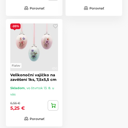
Porovnať
Porovnať
-20%
Fialov
Velikonoční vajíčko na
zavěšení 1ks, 7,5x5,5 cm
Skladom
,
vo štvrtok 13. 8. u
vás
6,56 €
5,25 €
Porovnať