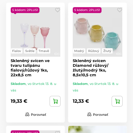
S kódom: 2PLUS1
S kódom: 2PLUS1
Fialov
Světle
Tmavě
Modrý
Růžový
Žlutý
Skleněný svícen ve
Skleněný svícen
tvaru tulipánu
Diamond růžový/
fialový/růžový 1ks,
žlutý/modrý 1ks,
22x8,5 cm
8,5x10,5 cm
Skladom
,
vo štvrtok 13. 8. u
Skladom
,
vo štvrtok 13. 8. u
vás
vás
19,33 €
12,33 €
Porovnať
Porovnať