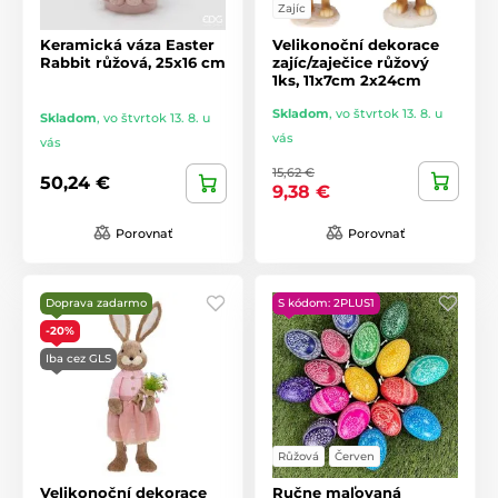
Zajíc
Keramická váza Easter
Velikonoční dekorace
Rabbit růžová, 25x16 cm
zajíc/zaječice růžový
1ks, 11x7cm 2x24cm
Skladom
,
vo štvrtok 13. 8. u
Skladom
,
vo štvrtok 13. 8. u
vás
vás
15,62 €
50,24 €
9,38 €
Porovnať
Porovnať
Doprava zadarmo
S kódom: 2PLUS1
-20%
Iba cez GLS
Růžová
Červen
Velikonoční dekorace
Ručne maľovaná