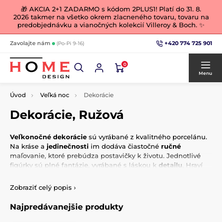
🎁 AKCIA 2+1 ZADARMO s kódom 2PLUS1! Platí do 31. 8.
2026 takmer na všetko okrem zlacneného tovaru, tovaru na
predobjednávku a vianočných kolekcií Villeroy & Boch. ✨
+420 774 725 901
Zavolajte nám
(Po-Pi 9-16)
0
Menu
Úvod
Veľká noc
Dekorácie
Dekorácie, Ružová
Veľkonočné dekorácie
sú vyrábané z kvalitného porcelánu.
Na kráse a
jedinečnosti
im dodáva čiastočné
ručné
maľovanie, ktoré prebúdza postavičky k životu. Jednotlivé
figúrky sú plné fantázie, vyrábané s láskou k
detailu
. Hraví
zajačikovia prichádza do vašich domovov, aby vás potešili na
dušu a
ozdobili
vašu domácnosť v čase veľkonočných
Zobraziť celý popis
›
sviatkov. A ak si zajačikmi zamilujete, môžu zdobiť váš
prestretý stôl aj počas celého roka.
Najpredávanejšie produkty