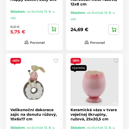
12x8 cm
Skladom
,
vo štvrtok 13. 8. u
Skladom
,
vo štvrtok 13. 8. u
vás
vás
8,21 €
24,69 €
5,75 €
Porovnať
Porovnať
-40%
-30%
Výpredaj
Velikonoční dekorace
Keramická váza v tvare
zajíc na donutu růžový,
veječnej škrupiny,
10x6x17 cm
ružová, 25x20,5 cm
Skladom
,
vo štvrtok 13. 8. u
Skladom
,
vo štvrtok 13. 8. u