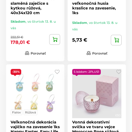
slaměná zaječice s
veľkonočná husia
kytkou růžová,
kraslice na zavesenie,
40x34x120 cm
1ks
Skladom
,
vo štvrtok 13. 8. u
Skladom
,
vo štvrtok 13. 8. u
vás
vás
222,51 €
5,73 €
178,01 €
Porovnať
Porovnať
-30%
S kódom: 2PLUS1
Fialov
Růžová
Veľkonočná dekorácia
Vonná dekorativní
vajíčko na zavesenie 1ks
svíčka ve tvaru vejce
Happy Easter, Easy Life
Moroccan Rose růžová,