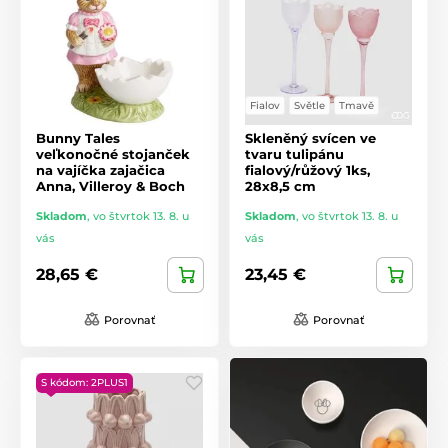
Fialov
Světle
Tmavě
Bunny Tales
Skleněný svícen ve
veľkonočné stojanček
tvaru tulipánu
na vajíčka zajačica
fialový/růžový 1ks,
Anna, Villeroy & Boch
28x8,5 cm
Skladom
,
vo štvrtok 13. 8. u
Skladom
,
vo štvrtok 13. 8. u
vás
vás
28,65 €
23,45 €
Porovnať
Porovnať
S kódom: 2PLUS1