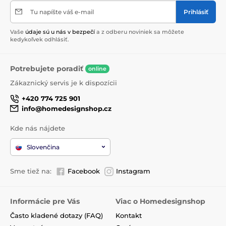
Tu napíšte váš e-mail
Prihlásiť
Vaše
údaje sú u nás v bezpečí
a z odberu noviniek sa môžete
kedykoľvek odhlásiť.
Potrebujete poradiť
online
Zákaznický servis je k dispozícii
+420 774 725 901
info@homedesignshop.cz
Kde nás nájdete
Slovenčina
Sme tiež na:
Facebook
Instagram
Informácie pre Vás
Viac o Homedesignshop
Často kladené dotazy (FAQ)
Kontakt