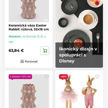
Keramická váza Easter
Rabbit růžová, 32x16 cm
Skladom
,
vo štvrtok 13. 8. u
vás
Ikonický dizajn v
63,84 €
spolupráci s
Disney
Porovnať
S kódom: 2PLUS1
-40%