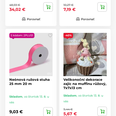
48,59 €
10,27 €
34,02 €
7,19 €
Porovnať
Porovnať
S kódom: 2PLUS1
-40%
Neónová ružová stuha
Velikonoční dekorace
25 mm 20 m
zajíc na muffinu růžový,
7x7x13 cm
Skladom
,
vo štvrtok 13. 8. u
Skladom
,
vo štvrtok 13. 8. u
vás
vás
9,44 €
9,03 €
5,67 €