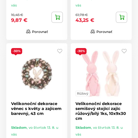
vás
vás
16,45 €
61,78 €
9,87 €
43,25 €
Porovnať
Porovnať
-30%
-30%
Růžový
Velikonoční dekorace
Velikonoční dekorace
věnec s květy a zajícem
semišový stojící zajíc
barevný, 43 cm
růžový/bílý 1ks, 10x9x30
cm
Skladom
,
vo štvrtok 13. 8. u
Skladom
,
vo štvrtok 13. 8. u
vás
vás