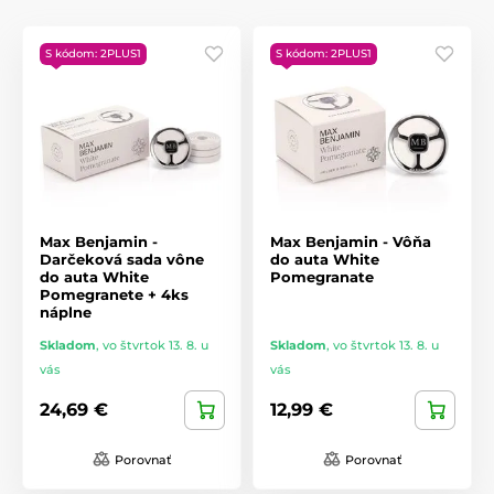
Vianočné dekorácie a textil
S kódom: 2PLUS1
S kódom: 2PLUS1
Na navodenie sviatočnej nálady ponúkame vianočné deky,
zástery a ďalšie textilné doplnky s veselými motívmi, ktoré
spríjemnia varenie a pečenie počas sviatočných dní.
Objavte našu širokú ponuku darčekov pre ženy a vyberte ten
pravý, ktorý vykúzli úsmev na tvári vašej milovanej. S našimi
produktmi darujete nielen predmet, ale aj zážitok a
spomienku.
Max Benjamin -
Max Benjamin - Vôňa
Darčeková sada vône
do auta White
do auta White
Pomegranate
Pomegranete + 4ks
náplne
Skladom
,
vo štvrtok 13. 8. u
Skladom
,
vo štvrtok 13. 8. u
vás
vás
24,69 €
12,99 €
Porovnať
Porovnať