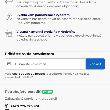
Zaručujeme výmenu alebo vrátenie tovaru bez udania
dôvodu do 14 dní od odoslania objednávky.
Rýchlo vám pomôžeme s výberom
Neváhajte nás kontaktovať na našom mobile alebo chate.
Radi vám poradíme.
Vlastná kamenná predajňa v Hodoníne
Môžete nakupovať priamo v obchode alebo si vyzdvihnúť
objednávky z eshopu.
Prihláste sa do newsletteru
Tu napíšte váš e-mail
Prihlásiť
Vaše
údaje sú u nás v bezpečí
a z odberu noviniek sa môžete
kedykoľvek odhlásiť.
Potrebujete poradiť
online
Zákaznický servis je k dispozícii
+420 774 725 901