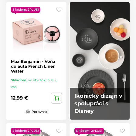
S kódom: 2PLUS1
Max Benjamin - Vôňa
do auta French Linen
Water
Skladom
,
vo štvrtok 13. 8. u
vás
Ikonický dizajn v
12,99 €
spolupráci s
Disney
Porovnať
S kódom: 2PLUS1
S kódom: 2PLUS1