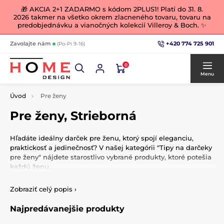
🎁 AKCIA 2+1 ZADARMO s kódom 2PLUS1! Platí do 31. 8.
2026 takmer na všetko okrem zlacneného tovaru, tovaru na
predobjednávku a vianočných kolekcií Villeroy & Boch. ✨
+420 774 725 901
Zavolajte nám
(Po-Pi 9-16)
0
Menu
Úvod
Pre ženy
Pre ženy, Strieborná
Hľadáte ideálny darček pre ženu, ktorý spojí eleganciu,
praktickosť a jedinečnosť? V našej kategórii "Tipy na darčeky
pre ženy" nájdete starostlivo vybrané produkty, ktoré potešia
každú ženu.
Luxusné hodvábne šatky a šály
Zobraziť celý popis
›
Zahaľte svojich blízkych do luxusu s našimi hodvábnymi
Najpredávanejšie produkty
šatkami a šálami inšpirovanými dielami slávnych umelcov,
ako je
Alfons Mucha
či
Vincent van Gogh
. Tieto doplnky