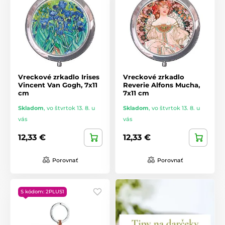
Vreckové zrkadlo Irises
Vreckové zrkadlo
Vincent Van Gogh, 7x11
Reverie Alfons Mucha,
cm
7x11 cm
Skladom
,
vo štvrtok 13. 8. u
Skladom
,
vo štvrtok 13. 8. u
vás
vás
12,33 €
12,33 €
Porovnať
Porovnať
S kódom: 2PLUS1