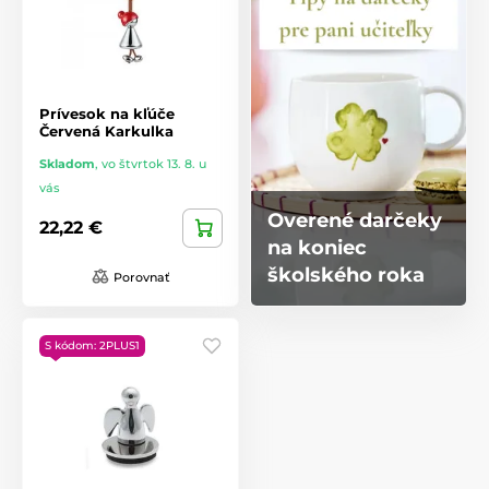
Prívesok na kľúče
Červená Karkulka
Skladom
,
vo štvrtok 13. 8. u
vás
Overené darčeky
22,22 €
na koniec
školského roka
Porovnať
S kódom: 2PLUS1