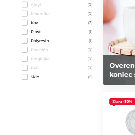
Akryl
(0)
Keramika
(0)
Kov
(3)
Plast
(1)
Polyresin
(1)
Porcelán
(0)
Preglejka
(0)
Overen
PVC
(0)
koniec 
Sklo
(5)
Zľava
-30%