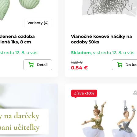
Varianty (4)
klenená ozdoba
Vianočné kovové háčiky na
elená 1ks, 8 cm
ozdoby 50ks
stredu 12. 8. u vás
Skladom
,
v stredu 12. 8. u vás
1,20 €
Detail
Do ko
0,84 €
Zľava
-30%