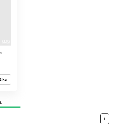
h
šíka
9.
1