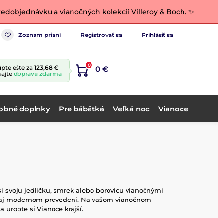
edobjednávku a vianočných kolekcií Villeroy & Boch. ✨
Zoznam prianí
Registrovať sa
Prihlásiť sa
0
pte ešte za
123,68 €
0 €
kajte
dopravu zdarma
obné doplnky
Pre bábätká
Veľká noc
Vianoce
i svoju jedličku, smrek alebo borovicu vianočnými
le aj modernom prevedení. Na vašom vianočnom
urobte si Vianoce krajší.