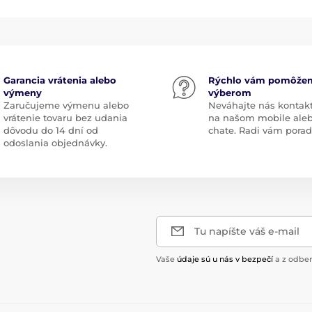
Garancia vrátenia alebo
Rýchlo vám pomôže
výmeny
výberom
Zaručujeme výmenu alebo
Neváhajte nás kontak
vrátenie tovaru bez udania
na našom mobile ale
dôvodu do 14 dní od
chate. Radi vám pora
odoslania objednávky.
Tu napíšte váš e-mail
Vaše
údaje sú u nás v bezpečí
a z odber