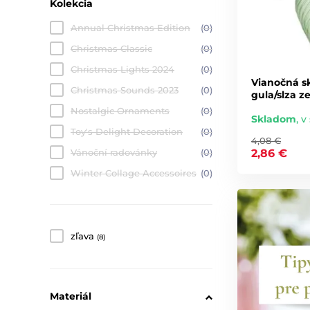
Kolekcia
Annual Christmas Edition
(0)
Christmas Classic
(0)
Christmas Lights 2024
(0)
Vianočná s
Christmas Sounds 2023
(0)
gula/slza z
Nostalgic Ornaments
(0)
Skladom
,
v 
Toy's Delight Decoration
(0)
4,08 €
2,86 €
Vánoční radovánky
(0)
Winter Collage Accessoires
(0)
zľava
(8)
Materiál