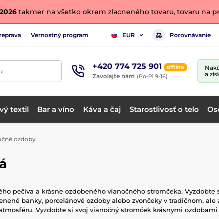
. 2026
takmer na všetko okrem zlacneného tovaru, tovaru na pr
reprava
Vernostný program
Porovnávanie
EUR
+420 774 725 901
offline
Nakú
u
a zís
Zavolajte nám
(Po-Pi 9-16)
ý textil
Bar a víno
Káva a čaj
Starostlivosť o telo
Os
očné ozdoby
á
kého pečiva a krásne ozdobeného vianočného stromčeka. Vyzdobte s
klenené banky, porcelánové ozdoby alebo zvončeky v tradičnom, a
mosféru. Vyzdobte si svoj vianočný stromček krásnymi ozdobami a 