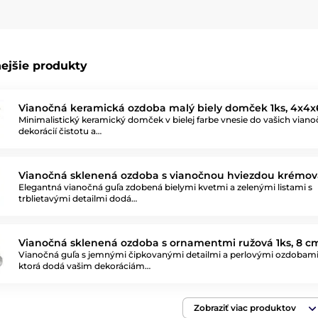
ejšie produkty
Vianočná keramická ozdoba malý biely domček 1ks, 4x4x
Minimalistický keramický domček v bielej farbe vnesie do vašich vian
dekorácií čistotu a…
Vianočná sklenená ozdoba s vianočnou hviezdou krémová
Elegantná vianočná guľa zdobená bielymi kvetmi a zelenými listami s
trblietavými detailmi dodá…
Vianočná sklenená ozdoba s ornamentmi ružová 1ks, 8 c
Vianočná guľa s jemnými čipkovanými detailmi a perlovými ozdobami
ktorá dodá vašim dekoráciám…
Zobraziť viac produktov