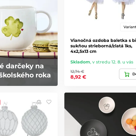
Variant
Vianočná ozdoba baletka s b
sukňou strieborná/zlatá 1ks,
4x2,5x13 cm
Skladom
,
v stredu 12. 8. u vás
é darčeky na
12,74 €
školského roka
De
8,92 €