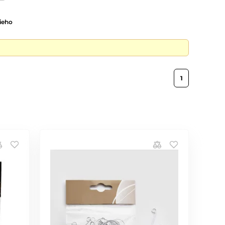
ieho
1