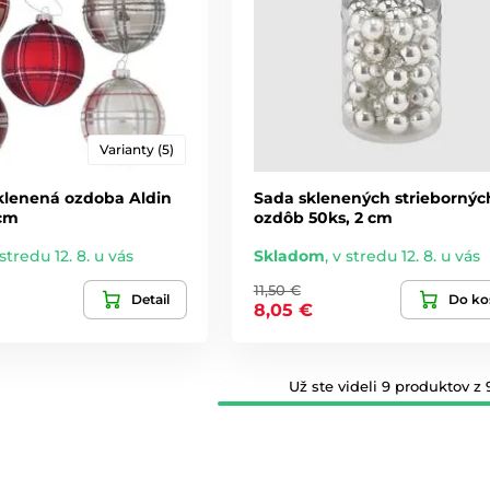
Varianty (5)
klenená ozdoba Aldin
Sada sklenených striebornýc
 cm
ozdôb 50ks, 2 cm
stredu 12. 8. u vás
Skladom
,
v stredu 12. 8. u vás
11,50 €
Detail
Do ko
8,05 €
Už ste videli 9 produktov z 