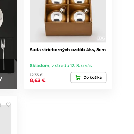
Sada strieborných ozdôb 4ks, 8cm
Skladom
,
v stredu 12. 8. u vás
12,33 €
y
Do košíka
8,63 €