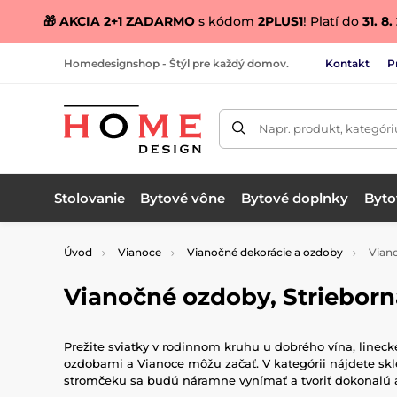
🎁 AKCIA 2+1 ZADARMO
s kódom
2PLUS1
! Platí do
31. 8
Homedesignshop - Štýl pre každý domov.
Kontakt
P
Napr. produkt, kategóri
Stolovanie
Bytové vône
Bytové doplnky
Bytov
Úvod
Vianoce
Vianočné dekorácie a ozdoby
Vian
Vianočné ozdoby, Strieborn
Prežite sviatky v rodinnom kruhu u dobrého vína, linec
ozdobami a Vianoce môžu začať. V kategórii nájdete s
stromčeku sa budú náramne vynímať a tvoriť dokonalú at