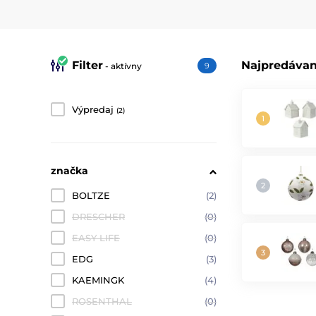
Filter
Najpredávan
- aktívny
9
Výpredaj
(2)
značka
BOLTZE
(2)
DRESCHER
(0)
EASY LIFE
(0)
EDG
(3)
KAEMINGK
(4)
ROSENTHAL
(0)