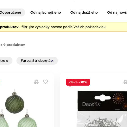
Doporučené
Od najlacnejšieho
Od najdražšieho
Od najnovš
 produktov
- filtrujte výsledky presne podľa Vašich požiadaviek.
 z 9 produktov
ltre
Farba: Strieborná
Zľava
-30%