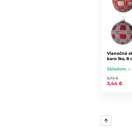
Vianočná s
karo 1ks, 8
Skladom
,
v 
5,73 €
3,44 €