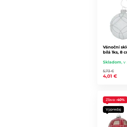
Vánoční skl
bílá 1ks, 8 
Skladom
,
v 
5,73 €
4,01 €
Zľava
-40%
Výpredaj