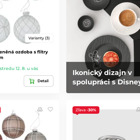
Varianty (3)
eněná ozdoba s flitry
cm
stredu 12. 8. u vás
Ikonický dizajn v
spolupráci s Disne
Detail
Zľava
-30%