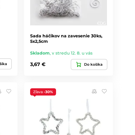
Sada háčikov na zavesenie 30ks,
5x2,5cm
Skladom
,
v stredu 12. 8. u vás
šíka
3,67 €
Do košíka
Zľava
-30%