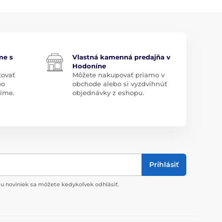
me s
Vlastná kamenná predajňa v
Hodoníne
tovať
Môžete nakupovať priamo v
bo
obchode alebo si vyzdvihnúť
díme.
objednávky z eshopu.
Prihlásiť
u noviniek sa môžete kedykoľvek odhlásiť.