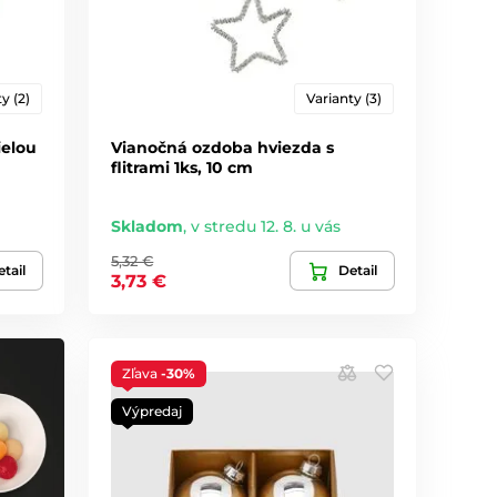
y (2)
Varianty (3)
ielou
Vianočná ozdoba hviezda s
flitrami 1ks, 10 cm
Skladom
,
v stredu 12. 8. u vás
5,32 €
tail
Detail
3,73 €
Zľava
-30%
Výpredaj