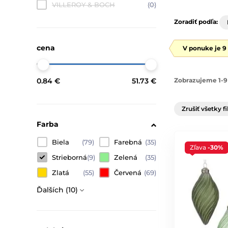
VILLEROY & BOCH
(0)
Zoradiť podľa:
cena
V ponuke je 9
0.84 €
51.73 €
Zobrazujeme 1-9
Zrušiť všetky fi
Farba
Biela
(79)
Farebná
(35)
Zľava
-30%
Strieborná
(9)
Zelená
(35)
Zlatá
(55)
Červená
(69)
Ďalších (10)