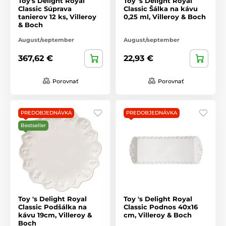
Toy's Delight Royal
Toy 's Delight Royal
Classic Súprava
Classic Šálka ​​na kávu
tanierov 12 ks, Villeroy
0,25 ml, Villeroy & Boch
& Boch
August/september
August/september
367,62 €
22,93 €
Porovnať
Porovnať
PREDOBJEDNÁVKA
PREDOBJEDNÁVKA
Bestseller
Toy 's Delight Royal
Toy 's Delight Royal
Classic Podšálka na
Classic Podnos 40x16
kávu 19cm, Villeroy &
cm, Villeroy & Boch
Boch