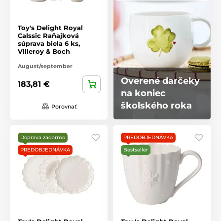
Toy's Delight Royal
Calssic Raňajková
súprava biela 6 ks,
Villeroy & Boch
August/september
Overené darčeky
183,81 €
na koniec
školského roka
Porovnať
Doprava zadarmo
PREDOBJEDNÁVKA
PREDOBJEDNÁVKA
Bestseller