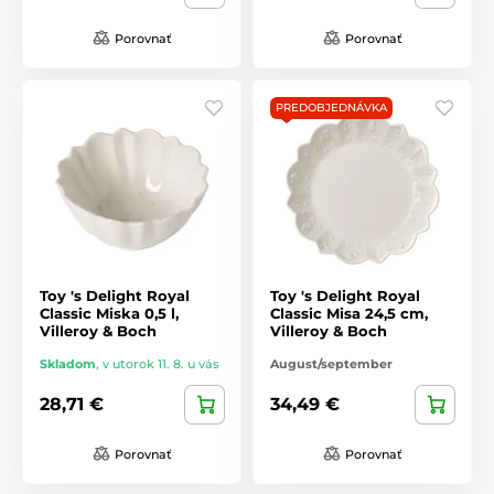
Porovnať
Porovnať
PREDOBJEDNÁVKA
Toy 's Delight Royal
Toy 's Delight Royal
Classic Miska 0,5 l,
Classic Misa 24,5 cm,
Villeroy & Boch
Villeroy & Boch
Skladom
,
v utorok 11. 8. u vás
August/september
28,71 €
34,49 €
Porovnať
Porovnať