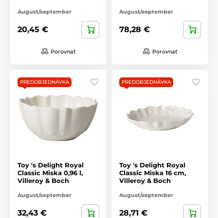
August/september
August/september
20,45 €
78,28 €
Porovnať
Porovnať
PREDOBJEDNÁVKA
PREDOBJEDNÁVKA
Toy 's Delight Royal
Toy 's Delight Royal
Classic Miska 0,96 l,
Classic Miska 16 cm,
Villeroy & Boch
Villeroy & Boch
August/september
August/september
32,43 €
28,71 €