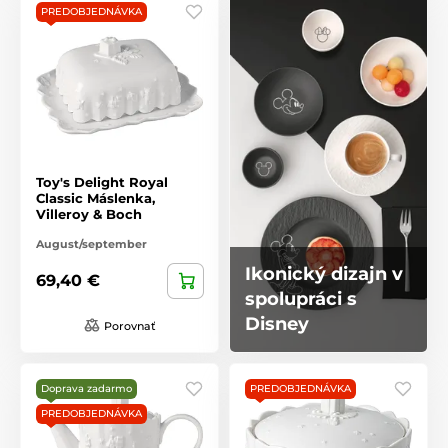
PREDOBJEDNÁVKA
Toy's Delight Royal
Classic Máslenka,
Villeroy & Boch
August/september
Ikonický dizajn v
69,40 €
spolupráci s
Disney
Porovnať
Doprava zadarmo
PREDOBJEDNÁVKA
PREDOBJEDNÁVKA