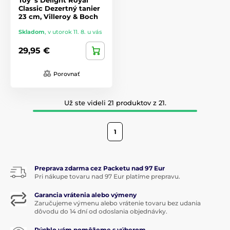
Classic Dezertný tanier
23 cm, Villeroy & Boch
Skladom
,
v utorok 11. 8. u vás
29,95 €
Porovnať
Už ste videli 21 produktov z 21.
1
Preprava zdarma cez Packetu nad 97 Eur
Pri nákupe tovaru nad 97 Eur platíme prepravu.
Garancia vrátenia alebo výmeny
Zaručujeme výmenu alebo vrátenie tovaru bez udania
dôvodu do 14 dní od odoslania objednávky.
Rýchlo vám pomôžeme s výberom