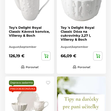
Toy's Delight Royal
Toy 's Delight Royal
Classic Kávová konvice,
Classic Dóza na
Villeroy & Boch
cukrovinky 2,27 l,
Villeroy & Boch
August/september
August/september
126,19 €
66,09 €
Porovnať
Porovnať
Doprava zadarmo
PREDOBJEDNÁVKA