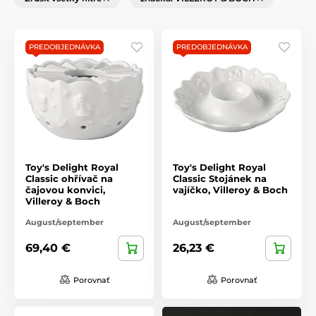
PREDOBJEDNÁVKA
PREDOBJEDNÁVKA
Toy's Delight Royal
Toy's Delight Royal
Classic ohřívač na
Classic Stojánek na
čajovou konvici,
vajíčko, Villeroy & Boch
Villeroy & Boch
August/september
August/september
69,40 €
26,23 €
Porovnať
Porovnať