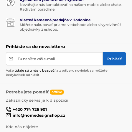
Neváhajte nás kontaktovať na našom mobile alebo chate.
Radi vám poradíme.
Vlastná kamenná predajňa v Hodoníne
Môžete nakupovať priamo v obchode alebo si vyzdvihnúť
objednávky z eshopu.
Prihláste sa do newsletteru
Tu napíšte váš e-mail
Prihlásiť
Vaše
údaje sú u nás v bezpečí
a z odberu noviniek sa môžete
kedykoľvek odhlásiť.
Potrebujete poradiť
offline
Zákaznický servis je k dispozícii
+420 774 725 901
info@homedesignshop.cz
Kde nás nájdete