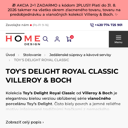
🎁 AKCIA 2+1 ZADARMO s kódom 2PLUS1! Platí do 31. 8.
2026 takmer na všetko okrem zlacneného tovaru, tovaru na
predobjednávku a vianočných kolekcií Villeroy & Boch. ✨
+420 774 725 901
Zavolajte nám
(Po-Pi 9-16)
0
Menu
Úvod
Stolovanie
Jedálenské súpravy a kávové servisy
TOY'S DELIGHT ROYAL CLASSIC
TOY'S DELIGHT ROYAL CLASSIC
VILLEROY & BOCH
Kolekcia
Toy’s Delight Royal Classic
od
Villeroy & Boch
je
elegantnou bielou verziou obľúbenej série
vianočného
porcelánu Toy’s Delight
. Čisto biely povrch a jemné reliéfne
motívy inšpirované tradičnými hračkami z nemeckého
Krušnohoria pôsobia slávnostne a zároveň nadčasovo.
Zobraziť celý popis
›
Tento
vianočný porcelán Villeroy & Boch
je nielen vizuálne