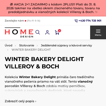
🎁 AKCIA 2+1 ZADARMO s kódom 2PLUS1! Platí do 31. 8.
2026 takmer na všetko okrem zlacneného tovaru, tovaru na
predobjednávku a vianočných kolekcií Villeroy & Boch. ✨
+420 774 725 901
Zavolajte nám
(Po-Pi 9-16)
0
Menu
Úvod
Stolovanie
Jedálenské súpravy a kávové servisy
WINTER BAKERY DELIGHT
WINTER BAKERY DELIGHT
VILLEROY & BOCH
Kolekcia
Winter Bakery Delight
prináša čaro tradičného
vianočného pečenia priamo na váš stôl. Tento
vianočný
porcelán Villeroy & Boch
zdobia motívy perníčkov,
cukroviniek a zasnežených dediniek, ktoré navodia
nostalgickú sviatočnú atmosféru.
Zobraziť celý popis
›
V ponuke nájdete
vianočné taniere
, misky, hrnčeky,