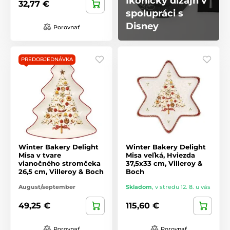
Ikonický dizajn v
32,77 €
spolupráci s
Disney
Porovnať
PREDOBJEDNÁVKA
Winter Bakery Delight
Winter Bakery Delight
Misa v tvare
Misa veľká, Hviezda
vianočného stromčeka
37,5x33 cm, Villeroy &
26,5 cm, Villeroy & Boch
Boch
August/september
Skladom
,
v stredu 12. 8. u vás
49,25 €
115,60 €
Porovnať
Porovnať