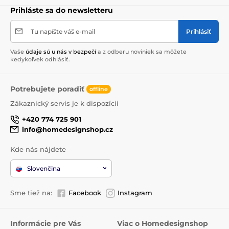
Prihláste sa do newsletteru
Tu napíšte váš e-mail
Prihlásiť
Vaše
údaje sú u nás v bezpečí
a z odberu noviniek sa môžete
kedykoľvek odhlásiť.
Potrebujete poradiť
offline
Zákaznický servis je k dispozícii
+420 774 725 901
info@homedesignshop.cz
Kde nás nájdete
Slovenčina
Sme tiež na:
Facebook
Instagram
Informácie pre Vás
Viac o Homedesignshop