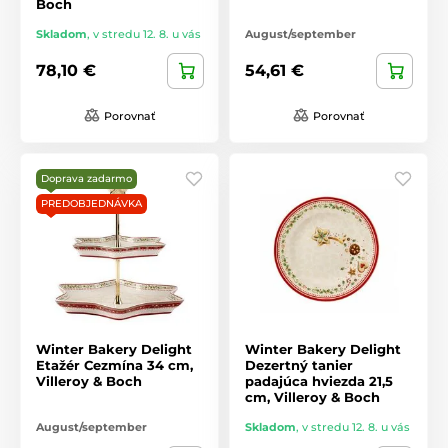
Boch
Skladom
,
v stredu 12. 8. u vás
August/september
78,10 €
54,61 €
Porovnať
Porovnať
Doprava zadarmo
PREDOBJEDNÁVKA
Winter Bakery Delight
Winter Bakery Delight
Etažér Cezmína 34 cm,
Dezertný tanier
Villeroy & Boch
padajúca hviezda 21,5
cm, Villeroy & Boch
August/september
Skladom
,
v stredu 12. 8. u vás