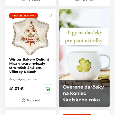
PREDOBJEDNÁVKA
Winter Bakery Delight
Misa v tvare hviezdy
stromček 24,5 cm,
Villeroy & Boch
August/september
Overené darčeky
41,01 €
na koniec
školského roka
Porovnať