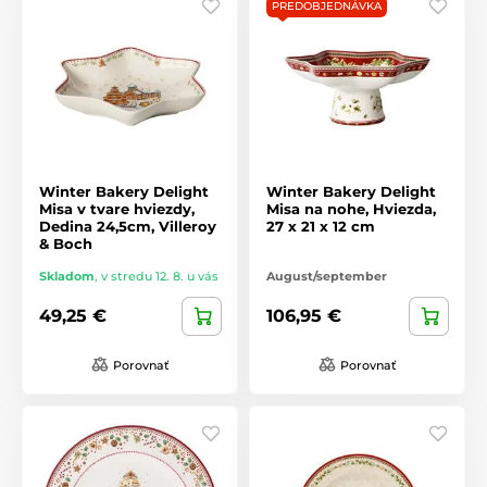
PREDOBJEDNÁVKA
Winter Bakery Delight
Winter Bakery Delight
Misa v tvare hviezdy,
Misa na nohe, Hviezda,
Dedina 24,5cm, Villeroy
27 x 21 x 12 cm
& Boch
Skladom
,
v stredu 12. 8. u vás
August/september
49,25 €
106,95 €
Porovnať
Porovnať