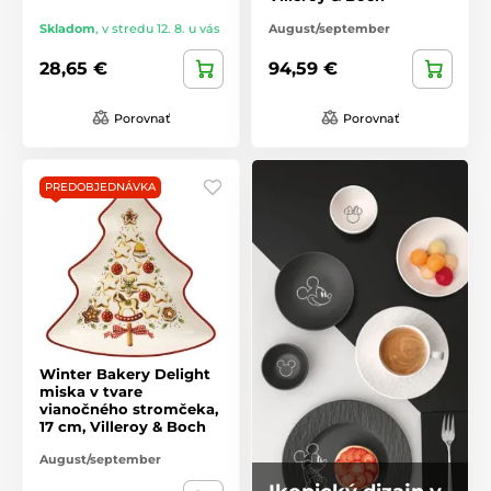
Skladom
,
v stredu 12. 8. u vás
August/september
28,65 €
94,59 €
Porovnať
Porovnať
PREDOBJEDNÁVKA
Winter Bakery Delight
miska v tvare
vianočného stromčeka,
17 cm, Villeroy & Boch
August/september