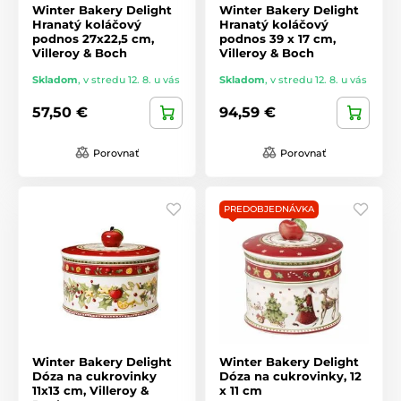
Winter Bakery Delight
Winter Bakery Delight
Hranatý koláčový
Hranatý koláčový
podnos 27x22,5 cm,
podnos 39 x 17 cm,
Villeroy & Boch
Villeroy & Boch
Skladom
,
v stredu 12. 8. u vás
Skladom
,
v stredu 12. 8. u vás
57,50 €
94,59 €
Porovnať
Porovnať
PREDOBJEDNÁVKA
Winter Bakery Delight
Winter Bakery Delight
Dóza na cukrovinky
Dóza na cukrovinky, 12
11x13 cm, Villeroy &
x 11 cm