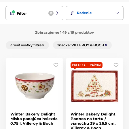
podnosy aj dózy na pečivo – ideálne na slávnostné
stolovanie alebo zimné popoludnie pri čaji. Vyrobené z
kvalitného porcelánu vhodného do umývačky aj mikrovlnky.
Radenie
Filter
Winter Bakery Delight
je skvelou voľbou pre všetkých, ktorí
milujú
tradičné vianočné stolovanie Villeroy & Boch
s
Zobrazujeme 1-19 z 19 produktov
vôňou domova a pohodou.
Zrušiť všetky filtre
značka: VILLEROY & BOCH
PREDOBJEDNÁVKA
Winter Bakery Delight
Winter Bakery Delight
Miska padajúca hviezda
Podnos na tortu /
0,75 l, Villeroy & Boch
vianočku 39 x 26,5 cm,
Villeroy & Boch