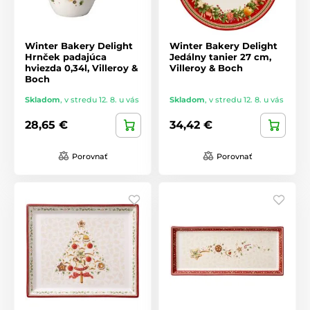
Winter Bakery Delight
Winter Bakery Delight
Hrnček padajúca
Jedálny tanier 27 cm,
hviezda 0,34l, Villeroy &
Villeroy & Boch
Boch
Skladom
,
v stredu 12. 8. u vás
Skladom
,
v stredu 12. 8. u vás
28,65 €
34,42 €
Porovnať
Porovnať