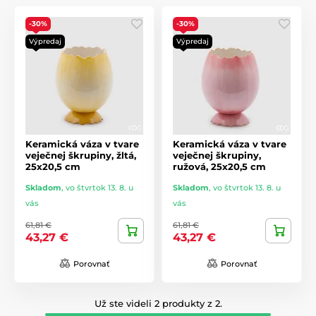
-30%
-30%
Výpredaj
Výpredaj
Keramická váza v tvare
Keramická váza v tvare
veječnej škrupiny, žltá,
veječnej škrupiny,
25x20,5 cm
ružová, 25x20,5 cm
Skladom
,
vo štvrtok 13. 8. u
Skladom
,
vo štvrtok 13. 8. u
vás
vás
61,81 €
61,81 €
43,27 €
43,27 €
Porovnať
Porovnať
Už ste videli 2 produkty z 2.