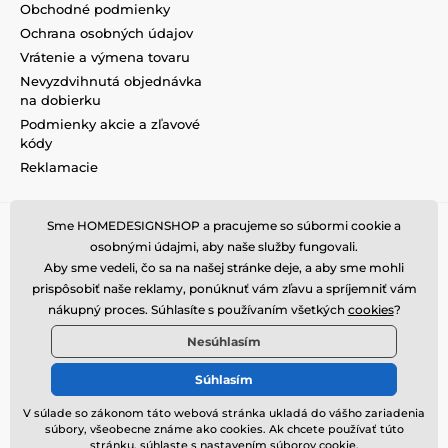
Obchodné podmienky
Ochrana osobných údajov
Vrátenie a výmena tovaru
Nevyzdvihnutá objednávka
na dobierku
Podmienky akcie a zľavové
kódy
Reklamacie
Sme HOMEDESIGNSHOP a pracujeme so súbormi cookie a
osobnými údajmi, aby naše služby fungovali.
Aby sme vedeli, čo sa na našej stránke deje, a aby sme mohli
prispôsobiť naše reklamy, ponúknuť vám zľavu a spríjemniť vám
nákupný proces. Súhlasíte s používaním všetkých
cookies
?
Nesúhlasím
Súhlasím
V súlade so zákonom táto webová stránka ukladá do vášho zariadenia
súbory, všeobecne známe ako cookies. Ak chcete používať túto
© 2026 www.homedesignshop.sk ⦁ E-shop vytvorila
SIMPLIA.cz
stránku, súhlaste s nastavením súborov cookie.