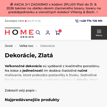
🎁 AKCIA 2+1 ZADARMO s kódom 2PLUS1! Platí do 31. 8.
2026 takmer na všetko okrem zlacneného tovaru, tovaru na
predobjednávku a vianočných kolekcií Villeroy & Boch. ✨
+420 774 725 901
Zavolajte nám
(Po-Pi 9-16)
0
Menu
Úvod
Veľká noc
Dekorácie
Dekorácie, Zlatá
Veľkonočné dekorácie
sú vyrábané z kvalitného porcelánu.
Na kráse a
jedinečnosti
im dodáva čiastočné
ručné
maľovanie, ktoré prebúdza postavičky k životu. Jednotlivé
figúrky sú plné fantázie, vyrábané s láskou k
detailu
. Hraví
zajačikovia prichádza do vašich domovov, aby vás potešili na
dušu a
ozdobili
vašu domácnosť v čase veľkonočných
Zobraziť celý popis
›
sviatkov. A ak si zajačikmi zamilujete, môžu zdobiť váš
prestretý stôl aj počas celého roka.
Najpredávanejšie produkty