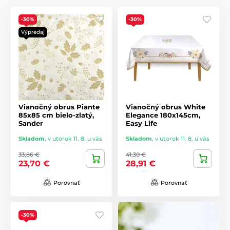
-30%
-30%
Výpredaj
Vianočný obrus Piante
Vianočný obrus White
85x85 cm bielo-zlatý,
Elegance 180x145cm,
Sander
Easy Life
Skladom
,
v utorok 11. 8. u vás
Skladom
,
v utorok 11. 8. u vás
33,86 €
41,30 €
23,70 €
28,91 €
Porovnať
Porovnať
-30%