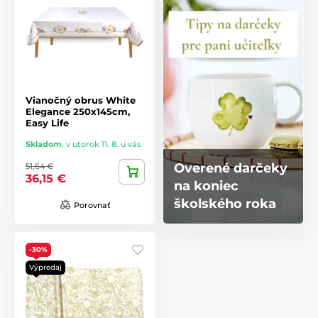
Vianočný obrus White
Elegance 250x145cm,
Easy Life
Skladom
,
v utorok 11. 8. u vás
Overené darčeky
51,64 €
36,15 €
na koniec
školského roka
Porovnať
-30%
Výpredaj