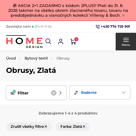
🎁 AKCIA 2+1 ZADARMO s kódom 2PLUS1! Platí do 31. 8.
2026 takmer na všetko okrem zlacneného tovaru, tovaru na
predobjednávku a vianočných kolekcií Villeroy & Boch. ✨
+420 774 725 901
Zavolajte nám
(Po-Pi 9-16)
0
Menu
Úvod
Bytový textil
Obrusy
Obrusy, Zlatá
Radenie
Filter
Zobrazujeme 1-4 z 4 produktov
Zrušiť všetky filtre
Farba: Zlatá