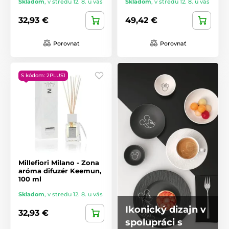
Skladom
,
v stredu 12. 8. u vás
Skladom
,
v stredu 12. 8. u vás
32,93 €
49,42 €
Porovnať
Porovnať
S kódom: 2PLUS1
Millefiori Milano - Zona
aróma difuzér Keemun,
100 ml
Skladom
,
v stredu 12. 8. u vás
Ikonický dizajn v
32,93 €
spolupráci s