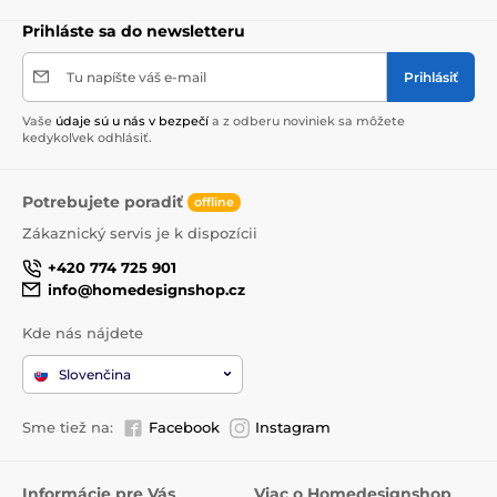
Prihláste sa do newsletteru
Tu napíšte váš e-mail
Prihlásiť
Vaše
údaje sú u nás v bezpečí
a z odberu noviniek sa môžete
kedykoľvek odhlásiť.
Potrebujete poradiť
offline
Zákaznický servis je k dispozícii
+420 774 725 901
info@homedesignshop.cz
Kde nás nájdete
Slovenčina
Sme tiež na:
Facebook
Instagram
Informácie pre Vás
Viac o Homedesignshop