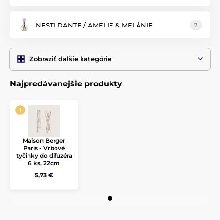
Nechajte sa
okúzliť
ikonickou vôňou santalového dreva,
magnólie, citrusových plodov, ktoré váš interiér zahalia
výnimočnosťou
, ženskosťou a zmyselnosťou.
NESTI DANTE / AMELIE & MELÁNIE
7
Moderný
aróma difúzory sú inšpirované jednoduchosťou,
čistotou prírody. Prevonia
malú
miestnosť ako kúpeľňou
alebo spálňu. Náplň vydrží približne
tri mesiace
podľa
okolitých podmienok.
Zobraziť ďalšie kategórie
Luxusné
aróma difúzory svetových značiek, rôznych tvarov a
veľkostí s odlišnou prekrásnou vôňou.
Najpredávanejšie produkty
Maison Berger
Paris - Vrbové
tyčinky do difuzéra
6 ks, 22cm
5,73 €