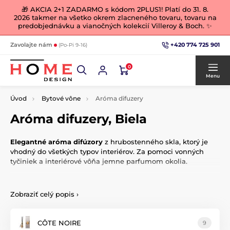
🎁 AKCIA 2+1 ZADARMO s kódom 2PLUS1! Platí do 31. 8.
2026 takmer na všetko okrem zlacneného tovaru, tovaru na
predobjednávku a vianočných kolekcií Villeroy & Boch. ✨
+420 774 725 901
Zavolajte nám
(Po-Pi 9-16)
0
Menu
Úvod
Bytové vône
Aróma difuzery
Aróma difuzery, Biela
Elegantné aróma difúzory
z hrubostenného skla, ktorý je
vhodný do všetkých typov interiérov. Za pomoci vonných
tyčiniek a interiérové ​​vôňa jemne parfumom okolia.
Intenzitu vône môžete ľahko upraviť
množstvom
používaných vonných tyčiniek. Vonný difuzér možno
Zobraziť celý popis
›
samozrejme doplniť ľubovoľným interiérovým parfumom. S
každou novou vôňou nutné použiť nové vonné tyčinky.
Môžete vyberať zo širokej ponuky
náplní do difúzorov.
CÔTE NOIRE
9