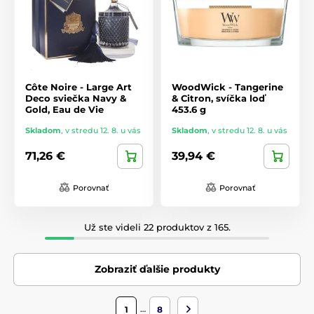
Côte Noire - Large Art
WoodWick - Tangerine
Deco sviečka Navy &
& Citron, svíčka loď
Gold, Eau de Vie
453.6 g
Skladom
,
v stredu 12. 8. u vás
Skladom
,
v stredu 12. 8. u vás
71,26 €
39,94 €
Porovnať
Porovnať
Už ste videli 22 produktov z 165.
Zobraziť ďalšie produkty
…
1
8