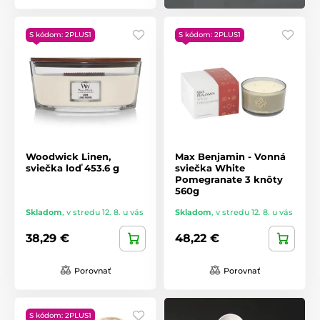
S kódom: 2PLUS1
S kódom: 2PLUS1
Woodwick Linen,
Max Benjamin - Vonná
sviečka loď 453.6 g
sviečka White
Pomegranate 3 knôty
560g
Skladom
,
v stredu 12. 8. u vás
Skladom
,
v stredu 12. 8. u vás
38,29 €
48,22 €
Porovnať
Porovnať
S kódom: 2PLUS1