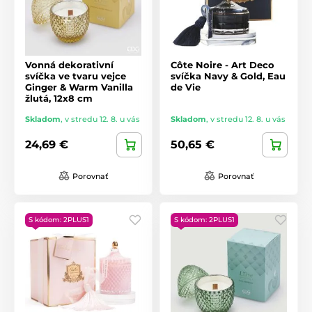
Vonná dekorativní
Côte Noire - Art Deco
svíčka ve tvaru vejce
svíčka Navy & Gold, Eau
Ginger & Warm Vanilla
de Vie
žlutá, 12x8 cm
Skladom
,
v stredu 12. 8. u vás
Skladom
,
v stredu 12. 8. u vás
24,69 €
50,65 €
Porovnať
Porovnať
S kódom: 2PLUS1
S kódom: 2PLUS1