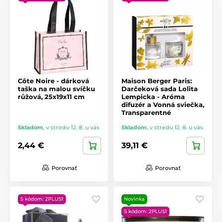
Côte Noire - dárková
Maison Berger Paris:
taška na malou svíčku
Darčeková sada Lolita
růžová, 25x19x11 cm
Lempicka - Aróma
difuzér a Vonná sviečka,
Transparentné
Skladom
,
v stredu 12. 8. u vás
Skladom
,
v stredu 12. 8. u vás
2,44 €
39,11 €
Porovnať
Porovnať
S kódom: 2PLUS1
Novinka
S kódom: 2PLUS1