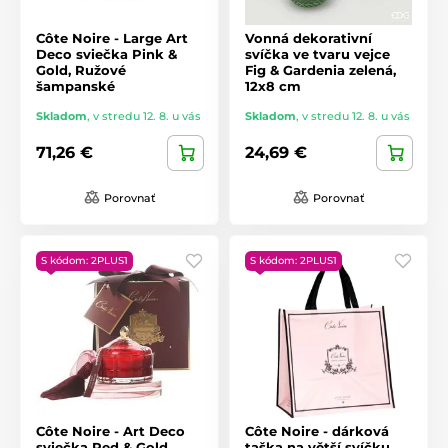
Côte Noire - Large Art
Vonná dekorativní
Deco sviečka Pink &
svíčka ve tvaru vejce
Gold, Ružové
Fig & Gardenia zelená,
šampanské
12x8 cm
Skladom
,
v stredu 12. 8. u vás
Skladom
,
v stredu 12. 8. u vás
71,26 €
24,69 €
Porovnať
Porovnať
S kódom: 2PLUS1
S kódom: 2PLUS1
Côte Noire - Art Deco
Côte Noire - dárková
sviečka Red & Gold,
taška na větší svíčku