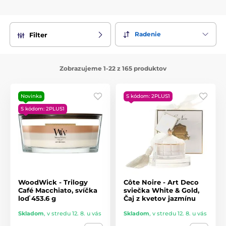
Radenie
Filter
Zobrazujeme 1-22 z 165 produktov
Novinka
S kódom: 2PLUS1
S kódom: 2PLUS1
WoodWick - Trilogy
Côte Noire - Art Deco
Café Macchiato, svíčka
sviečka White & Gold,
loď 453.6 g
Čaj z kvetov jazmínu
Skladom
,
v stredu 12. 8. u vás
Skladom
,
v stredu 12. 8. u vás