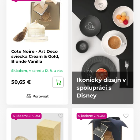
Côte Noire - Art Deco
sviečka Cream & Gold,
Blonde Vanilla
Skladom
,
v stredu 12. 8. u vás
Ikonický dizajn v
50,65 €
spolupráci s
Disney
Porovnať
S kódom: 2PLUS1
S kódom: 2PLUS1