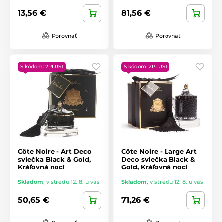
13,56 €
81,56 €
Porovnať
Porovnať
S kódom: 2PLUS1
S kódom: 2PLUS1
Côte Noire - Art Deco
Côte Noire - Large Art
sviečka Black & Gold,
Deco sviečka Black &
Kráľovná noci
Gold, Kráľovná noci
Skladom
,
v stredu 12. 8. u vás
Skladom
,
v stredu 12. 8. u vás
50,65 €
71,26 €