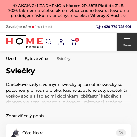
🎁 AKCIA 2+1 ZADARMO s kódom 2PLUS1! Platí do 31. 8.
2026 takmer na všetko okrem zlacneného tovaru, tovaru na
predobjednávku a vianočných kolekcií Villeroy & Boch. ✨
+420 774 725 901
Zavolajte nám
(Po-Pi 9-16)
0
Menu
Úvod
Bytové vône
Sviečky
Sviečky
Darčekové sady s vonnými sviečky aj samotné sviečky sú
potechou pre nos i pre oko. Krásne zabalené sety sviečok či
voskov spolu s ladiacimi doplnkami obšťastní každého s
dobrým vkusom. Vyberte si z časovo limitovanej sezónne
ponuky darčekových sád Yankee Candle, Woodwick, Maison
Berger a urobte radosť svojim blízkym alebo sami sebe.
Zobraziť celý popis
›
Côte Noire
34