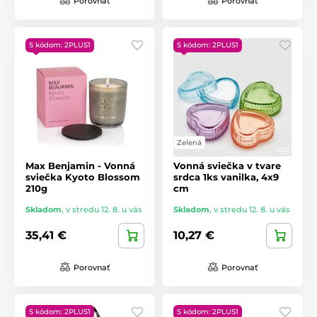
Porovnať
Porovnať
S kódom: 2PLUS1
S kódom: 2PLUS1
Zelená
Max Benjamin - Vonná
Vonná sviečka v tvare
sviečka Kyoto Blossom
srdca 1ks vanilka, 4x9
210g
cm
Skladom
,
v stredu 12. 8. u vás
Skladom
,
v stredu 12. 8. u vás
35,41 €
10,27 €
Porovnať
Porovnať
S kódom: 2PLUS1
S kódom: 2PLUS1