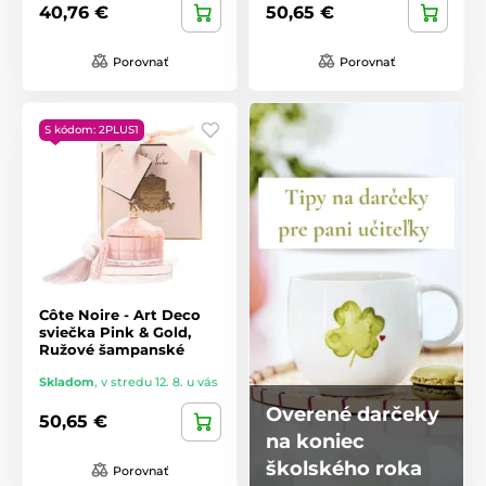
40,76 €
50,65 €
Porovnať
Porovnať
S kódom: 2PLUS1
Côte Noire - Art Deco
sviečka Pink & Gold,
Ružové šampanské
Skladom
,
v stredu 12. 8. u vás
Overené darčeky
50,65 €
na koniec
školského roka
Porovnať