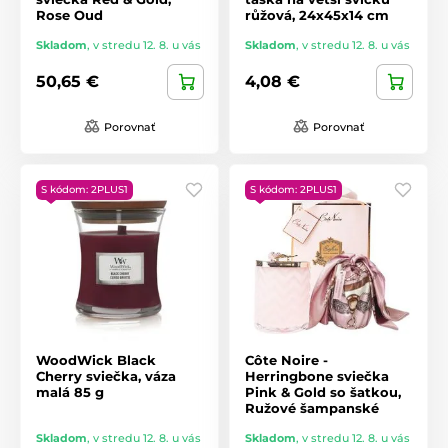
Rose Oud
růžová, 24x45x14 cm
Skladom
,
v stredu 12. 8. u vás
Skladom
,
v stredu 12. 8. u vás
50,65 €
4,08 €
Porovnať
Porovnať
S kódom: 2PLUS1
S kódom: 2PLUS1
WoodWick Black
Côte Noire -
Cherry sviečka, váza
Herringbone sviečka
malá 85 g
Pink & Gold so šatkou,
Ružové šampanské
Skladom
,
v stredu 12. 8. u vás
Skladom
,
v stredu 12. 8. u vás