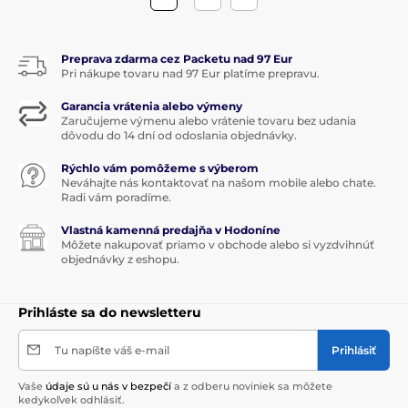
Preprava zdarma cez Packetu nad 97 Eur
Pri nákupe tovaru nad 97 Eur platíme prepravu.
Garancia vrátenia alebo výmeny
Zaručujeme výmenu alebo vrátenie tovaru bez udania
dôvodu do 14 dní od odoslania objednávky.
Rýchlo vám pomôžeme s výberom
Neváhajte nás kontaktovať na našom mobile alebo chate.
Radi vám poradíme.
Vlastná kamenná predajňa v Hodoníne
Môžete nakupovať priamo v obchode alebo si vyzdvihnúť
objednávky z eshopu.
Prihláste sa do newsletteru
Tu napíšte váš e-mail
Prihlásiť
Vaše
údaje sú u nás v bezpečí
a z odberu noviniek sa môžete
kedykoľvek odhlásiť.