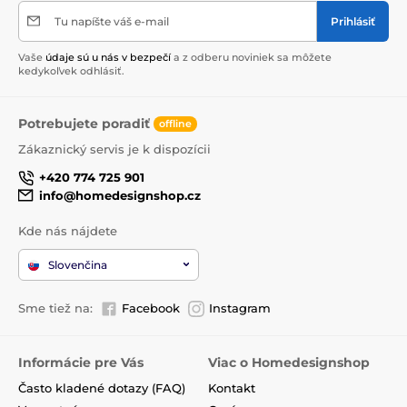
Tu napíšte váš e-mail
Prihlásiť
Vaše
údaje sú u nás v bezpečí
a z odberu noviniek sa môžete
kedykoľvek odhlásiť.
Potrebujete poradiť
offline
Zákaznický servis je k dispozícii
+420 774 725 901
info@homedesignshop.cz
Kde nás nájdete
Slovenčina
Sme tiež na:
Facebook
Instagram
Informácie pre Vás
Viac o Homedesignshop
Často kladené dotazy (FAQ)
Kontakt