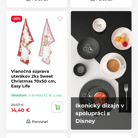
-30%
Vianočná súprava
uterákov 2ks Sweet
Christmas 70x50 cm,
Easy Life
Skladom
,
v stredu 12. 8. u vás
Ikonický dizajn v
20,57 €
14,40 €
spolupráci s
Disney
Porovnať