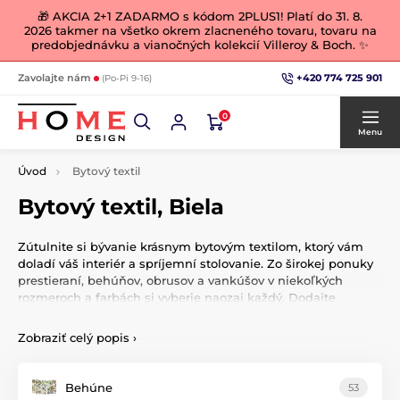
🎁 AKCIA 2+1 ZADARMO s kódom 2PLUS1! Platí do 31. 8.
2026 takmer na všetko okrem zlacneného tovaru, tovaru na
predobjednávku a vianočných kolekcií Villeroy & Boch. ✨
+420 774 725 901
Zavolajte nám
(Po-Pi 9-16)
0
Menu
Úvod
Bytový textil
Bytový textil, Biela
Zútulnite si bývanie krásnym bytovým textilom, ktorý vám
doladí váš interiér a spríjemní stolovanie. Zo širokej ponuky
prestieraní, behúňov, obrusov a vankúšov v niekoľkých
rozmeroch a farbách si vyberie naozaj každý. Dodajte
nábytku kvapku luxusu.
Zobraziť celý popis
›
Behúne
53