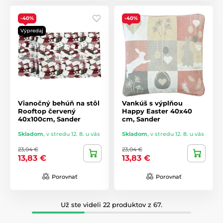
-40%
-40%
Výpredaj
Vianočný behúň na stôl
Vankúš s výplňou
Rooftop červený
Happy Easter 40x40
40x100cm, Sander
cm, Sander
Skladom
,
v stredu 12. 8. u vás
Skladom
,
v stredu 12. 8. u vás
23,04 €
23,04 €
13,83 €
13,83 €
Porovnať
Porovnať
Už ste videli 22 produktov z 67.