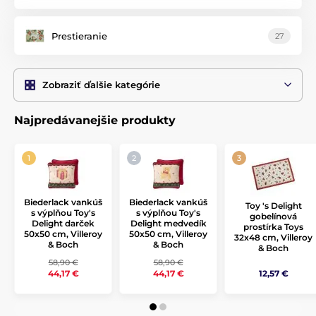
Prestieranie
27
Zobraziť ďalšie kategórie
Najpredávanejšie produkty
Biederlack vankúš
Biederlack vankúš
Toy 's Delight
s výplňou Toy's
s výplňou Toy's
gobelínová
Delight darček
Delight medvedík
prostírka Toys
50x50 cm, Villeroy
50x50 cm, Villeroy
32x48 cm, Villeroy
& Boch
& Boch
& Boch
58,90 €
58,90 €
12,57 €
44,17 €
44,17 €