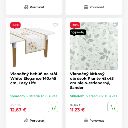
Porovnať
Porovnať
-30%
-30%
Výpredaj
Vianočný behúň na stôl
Vianočný látkový
White Elegance 140x45
obrúsok Piante 45x45
cm, Easy Life
cm bielo-strieborný,
Sander
Skladom
,
v stredu 12. 8. u vás
Skladom
,
v stredu 12. 8. u vás
18,10 €
16,04 €
12,67 €
11,23 €
Porovnať
Porovnať