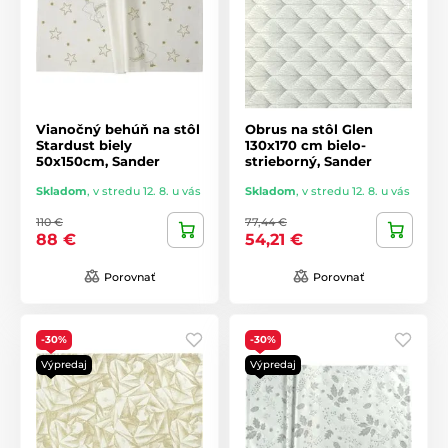
Vianočný behúň na stôl
Obrus na stôl Glen
Stardust biely
130x170 cm bielo-
50x150cm, Sander
strieborný, Sander
Skladom
,
v stredu 12. 8. u vás
Skladom
,
v stredu 12. 8. u vás
110 €
77,44 €
88 €
54,21 €
Porovnať
Porovnať
-30%
-30%
Výpredaj
Výpredaj