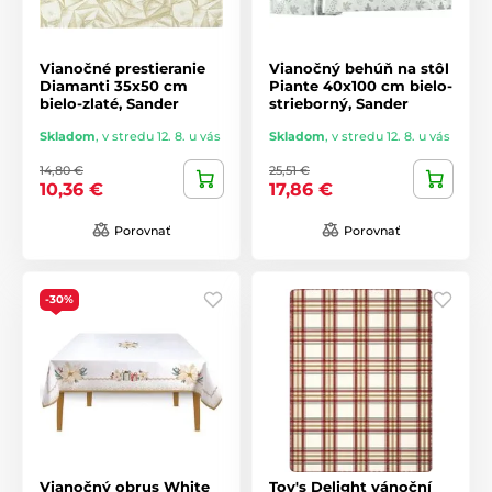
Vianočné prestieranie
Vianočný behúň na stôl
Diamanti 35x50 cm
Piante 40x100 cm bielo-
bielo-zlaté, Sander
strieborný, Sander
Skladom
,
v stredu 12. 8. u vás
Skladom
,
v stredu 12. 8. u vás
14,80 €
25,51 €
10,36 €
17,86 €
Porovnať
Porovnať
-30%
Vianočný obrus White
Toy's Delight vánoční