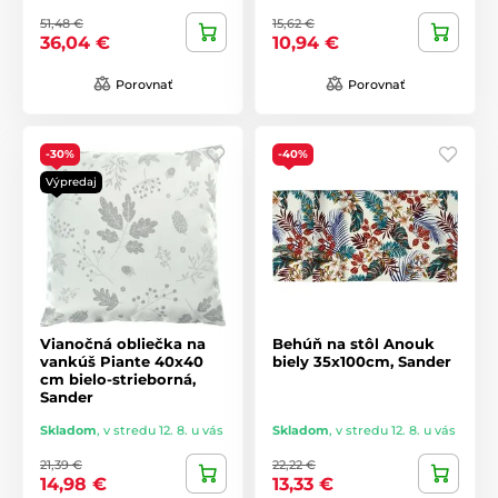
51,48 €
15,62 €
36,04 €
10,94 €
Porovnať
Porovnať
-30%
-40%
Výpredaj
Vianočná obliečka na
Behúň na stôl Anouk
vankúš Piante 40x40
biely 35x100cm, Sander
cm bielo-strieborná,
Sander
Skladom
,
v stredu 12. 8. u vás
Skladom
,
v stredu 12. 8. u vás
21,39 €
22,22 €
14,98 €
13,33 €