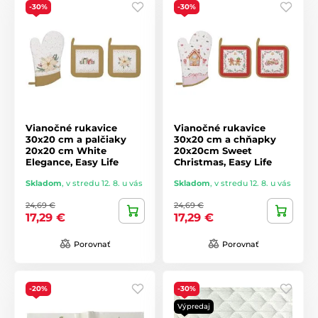
-30%
-30%
Vianočné rukavice
Vianočné rukavice
30x20 cm a palčiaky
30x20 cm a chňapky
20x20 cm White
20x20cm Sweet
Elegance, Easy Life
Christmas, Easy Life
Skladom
,
v stredu 12. 8. u vás
Skladom
,
v stredu 12. 8. u vás
24,69 €
24,69 €
17,29 €
17,29 €
Porovnať
Porovnať
-20%
-30%
Výpredaj