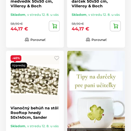
medvedík 50x50 cm,
darček 50x50 cm,
Villeroy & Boch
Villeroy & Boch
Skladom
,
v stredu 12. 8. u vás
Skladom
,
v stredu 12. 8. u vás
58,90 €
58,90 €
44,17 €
44,17 €
Porovnať
Porovnať
-40%
Výpredaj
Vianočný behúň na stôl
Rooftop hnedý
50x140cm, Sander
Skladom
,
v stredu 12. 8. u vás