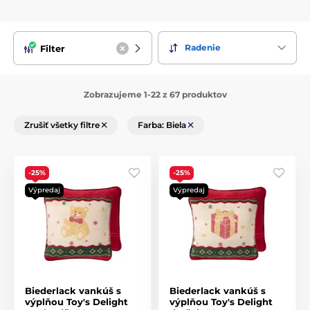
Radenie
Filter
Zobrazujeme 1-22 z 67 produktov
Zrušiť všetky filtre
Farba: Biela
-25%
-25%
Výpredaj
Výpredaj
Biederlack vankúš s
Biederlack vankúš s
výplňou Toy's Delight
výplňou Toy's Delight