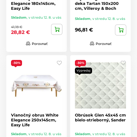
Elegance 180x145cm,
deka Tartan 150x200
Easy Life
cm, Villeroy & Boch
Skladom
,
v stredu 12. 8. u vás
Skladom
,
v stredu 12. 8. u vás
41,18 €
96,81 €
28,82 €
Porovnať
Porovnať
-30%
-30%
Výpredaj
Vianočný obrus White
Obrúsok Glen 45x45 cm
Elegance 250x145cm,
bielo-strieborný, Sander
Easy Life
Skladom
,
v stredu 12. 8. u vás
Skladom
,
v stredu 12. 8. u vás