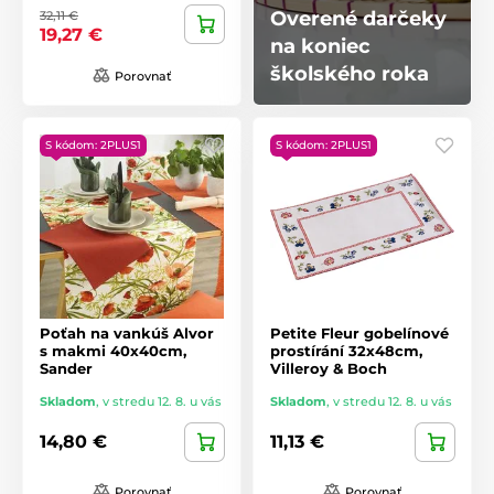
Overené darčeky
32,11 €
19,27 €
na koniec
školského roka
Porovnať
S kódom: 2PLUS1
S kódom: 2PLUS1
Poťah na vankúš Alvor
Petite Fleur gobelínové
s makmi 40x40cm,
prostírání 32x48cm,
Sander
Villeroy & Boch
Skladom
,
v stredu 12. 8. u vás
Skladom
,
v stredu 12. 8. u vás
14,80 €
11,13 €
Porovnať
Porovnať