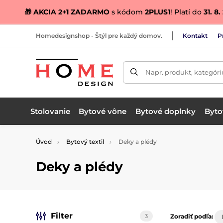
🎁 AKCIA 2+1 ZADARMO
s kódom
2PLUS1
! Platí do
31. 8
Homedesignshop - Štýl pre každý domov.
Kontakt
P
Napr. produkt, kategóri
Stolovanie
Bytové vône
Bytové doplnky
Bytov
Úvod
Bytový textil
Deky a plédy
Deky a plédy
Filter
3
Zoradiť podľa: