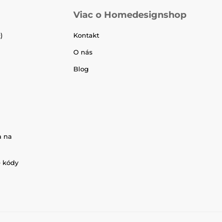
Viac o Homedesignshop
)
Kontakt
O nás
Blog
a na
é kódy