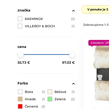
V ponuke je 3
značka
KAEMINGK
(2)
Zobrazujeme 1-3 
VILLEROY & BOCH
(1)
S kódom: 2
cena
55.73 €
97.03 €
Farba
Biela
(1)
Béžová
(1)
Hnedá
(1)
Zelená
(2)
Červená
(2)