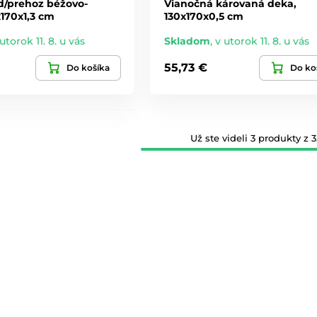
d/prehoz béžovo-
Vianočná károvaná deka,
170x1,3 cm
130x170x0,5 cm
utorok 11. 8. u vás
Skladom
,
v utorok 11. 8. u vás
é darčeky na
55,73 €
Do košíka
Do ko
školského roka
Už ste videli 3 produkty z 3