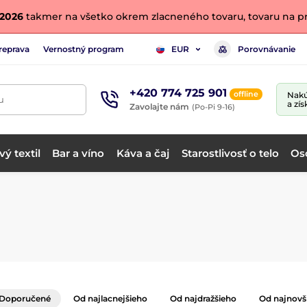
. 2026
takmer na všetko okrem zlacneného tovaru, tovaru na pr
reprava
Vernostný program
Porovnávanie
EUR
+420 774 725 901
offline
Nakú
u
a zís
Zavolajte nám
(Po-Pi 9-16)
ý textil
Bar a víno
Káva a čaj
Starostlivosť o telo
Os
Doporučené
Od najlacnejšieho
Od najdražšieho
Od najnovš