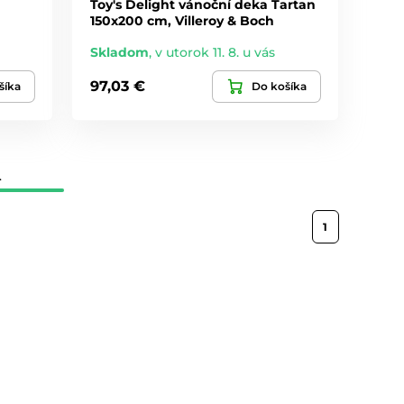
Toy's Delight vánoční deka Tartan
150x200 cm, Villeroy & Boch
Skladom
,
v utorok 11. 8. u vás
97,03 €
šíka
Do košíka
.
1