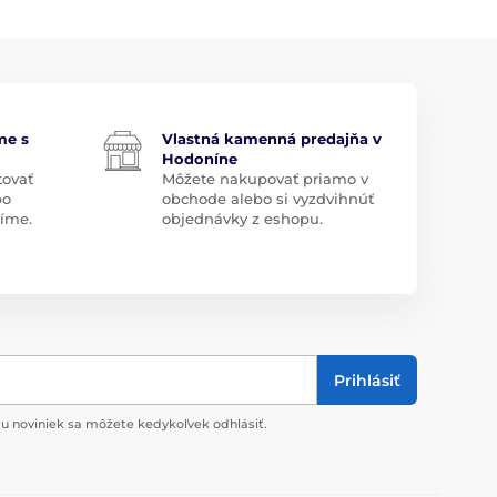
me s
Vlastná kamenná predajňa v
Hodoníne
tovať
Môžete nakupovať priamo v
bo
obchode alebo si vyzdvihnúť
díme.
objednávky z eshopu.
Prihlásiť
u noviniek sa môžete kedykoľvek odhlásiť.