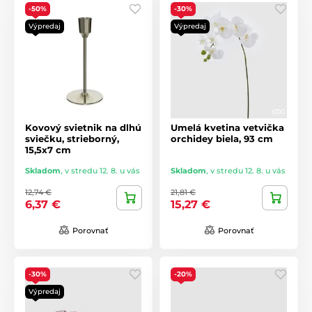
-50%
-30%
Výpredaj
Výpredaj
Kovový svietnik na dlhú
Umelá kvetina vetvička
sviečku, strieborný,
orchidey biela, 93 cm
15,5x7 cm
Skladom
,
v stredu 12. 8. u vás
Skladom
,
v stredu 12. 8. u vás
12,74 €
21,81 €
6,37 €
15,27 €
Porovnať
Porovnať
-30%
-20%
Výpredaj