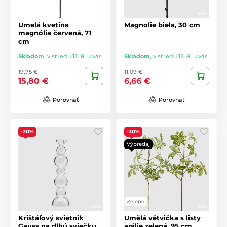
Umelá kvetina
Magnolie biela, 30 cm
magnólia červená, 71
cm
Skladom
,
v stredu 12. 8. u vás
Skladom
,
v stredu 12. 8. u vás
19,75 €
11,09 €
15,80 €
6,66 €
Porovnať
Porovnať
-20%
-30%
Výpredaj
Zeleno
Krištáľový svietnik
Umělá větvička s listy
Gauss na dlhú sviečku,
arálie zelená, 95 cm