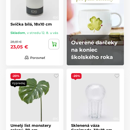
Svíčka bílá, 18x10 cm
Skladom
,
v stredu 12. 8. u vás
Overené darčeky
28,81 €
23,05 €
na koniec
školského roka
Porovnať
-20%
-20%
Výpredaj
Umelý list monstery
Sklenená váza
zelený, 70 cm
Ganimede, 30x18 cm