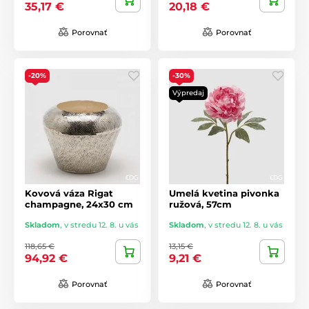
35,17 €
20,18 €
Porovnať
Porovnať
-20%
-30%
Výpredaj
Kovová váza Rigat
Umelá kvetina pivonka
champagne, 24x30 cm
ružová, 57cm
Skladom
,
v stredu 12. 8. u vás
Skladom
,
v stredu 12. 8. u vás
118,65 €
13,15 €
94,92 €
9,21 €
Porovnať
Porovnať