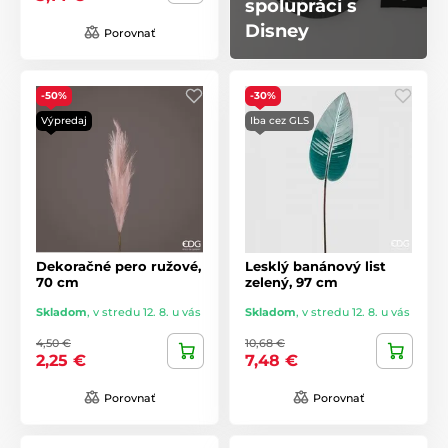
spolupráci s
Disney
Porovnať
-50%
-30%
Výpredaj
Iba cez GLS
Dekoračné pero ružové,
Lesklý banánový list
70 cm
zelený, 97 cm
Skladom
,
v stredu 12. 8. u vás
Skladom
,
v stredu 12. 8. u vás
4,50 €
10,68 €
2,25 €
7,48 €
Porovnať
Porovnať