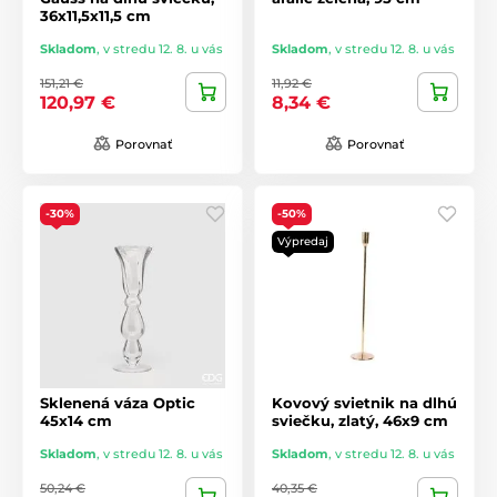
36x11,5x11,5 cm
Skladom
,
v stredu 12. 8. u vás
Skladom
,
v stredu 12. 8. u vás
151,21 €
11,92 €
120,97 €
8,34 €
Porovnať
Porovnať
-30%
-50%
Výpredaj
Sklenená váza Optic
Kovový svietnik na dlhú
45x14 cm
sviečku, zlatý, 46x9 cm
Skladom
,
v stredu 12. 8. u vás
Skladom
,
v stredu 12. 8. u vás
50,24 €
40,35 €