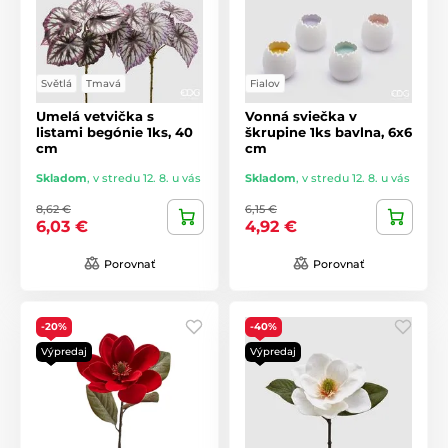
Světlá
Tmavá
Fialov
Umelá vetvička s
Vonná sviečka v
listami begónie 1ks, 40
škrupine 1ks bavlna, 6x6
cm
cm
Skladom
,
v stredu 12. 8. u vás
Skladom
,
v stredu 12. 8. u vás
8,62 €
6,15 €
6,03 €
4,92 €
Porovnať
Porovnať
-20%
-40%
Výpredaj
Výpredaj