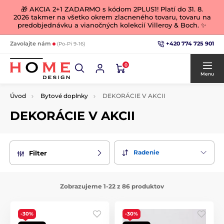
🎁 AKCIA 2+1 ZADARMO s kódom 2PLUS1! Platí do 31. 8.
2026 takmer na všetko okrem zlacneného tovaru, tovaru na
predobjednávku a vianočných kolekcií Villeroy & Boch. ✨
+420 774 725 901
Zavolajte nám
(Po-Pi 9-16)
0
Menu
Úvod
Bytové doplnky
DEKORÁCIE V AKCII
DEKORÁCIE V AKCII
Radenie
Filter
Zobrazujeme 1-22 z 86 produktov
-30%
-30%