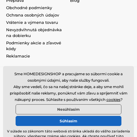
Preprava
Blog
Obchodné podmienky
Ochrana osobných údajov
Vrátenie a výmena tovaru
Nevyzdvihnutá objednávka
na dobierku
Podmienky akcie a zľavové
kódy
Reklamacie
Sme HOMEDESIGNSHOP a pracujeme so súbormi cookie a
osobnými údajmi, aby naše služby fungovali.
Aby sme vedeli, čo sa na našej stránke deje, a aby sme mohli
prispôsobiť naše reklamy, ponúknuť vám zľavu a spríjemniť vám
nákupný proces. Súhlasíte s používaním všetkých
cookies
?
Nesúhlasím
Súhlasím
V súlade so zákonom táto webová stránka ukladá do vášho zariadenia
súbory, všeobecne známe ako cookies. Ak chcete používať túto