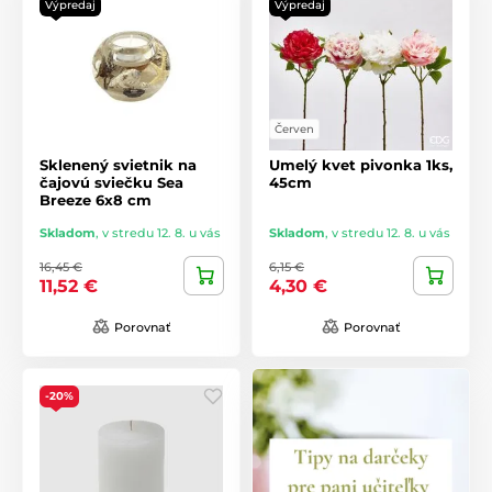
Výpredaj
Výpredaj
Červen
Sklenený svietnik na
Umelý kvet pivonka 1ks,
čajovú sviečku Sea
45cm
Breeze 6x8 cm
Skladom
,
v stredu 12. 8. u vás
Skladom
,
v stredu 12. 8. u vás
16,45 €
6,15 €
11,52 €
4,30 €
Porovnať
Porovnať
-20%