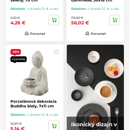
Skladom
,
v stredu 12. 8. u vás
Skladom
,
v stredu 12. 8. u vás
5,32 €
70,02 €
4,26 €
56,02 €
Porovnať
Porovnať
-50%
Výpredaj
Porcelánová dekorácia
Buddha biely, 7x11 cm
Skladom
,
v stredu 12. 8. u vás
Ikonický dizajn v
10,27 €
5,14 €