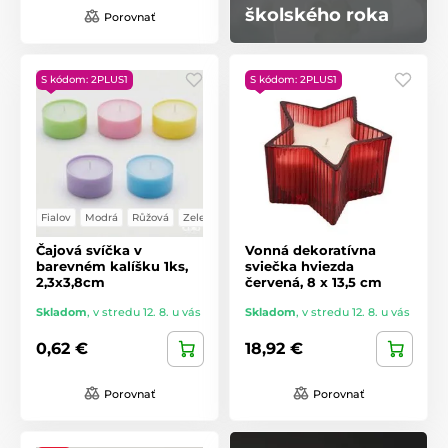
školského roka
Porovnať
S kódom: 2PLUS1
S kódom: 2PLUS1
Fialov
Modrá
Růžová
Zelená
Čajová svíčka v
Vonná dekoratívna
barevném kalíšku 1ks,
sviečka hviezda
2,3x3,8cm
červená, 8 x 13,5 cm
Skladom
,
v stredu 12. 8. u vás
Skladom
,
v stredu 12. 8. u vás
0,62 €
18,92 €
Porovnať
Porovnať