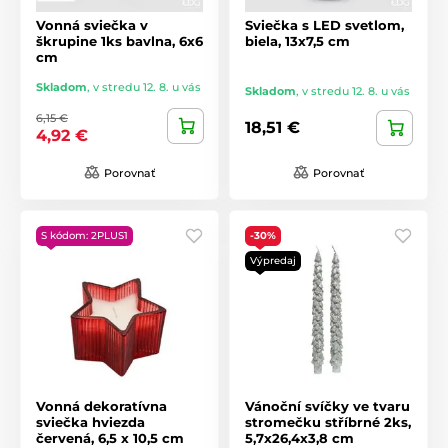
Vonná sviečka v
Sviečka s LED svetlom,
škrupine 1ks bavlna, 6x6
biela, 13x7,5 cm
cm
Skladom
,
v stredu 12. 8. u vás
Skladom
,
v stredu 12. 8. u vás
6,15 €
18,51 €
4,92 €
Porovnať
Porovnať
S kódom: 2PLUS1
-30%
Výpredaj
Vonná dekoratívna
Vánoční svíčky ve tvaru
sviečka hviezda
stromečku stříbrné 2ks,
červená, 6,5 x 10,5 cm
5,7x26,4x3,8 cm