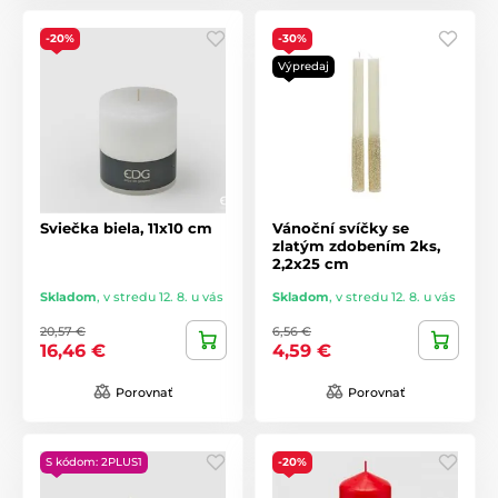
-20%
-30%
Výpredaj
Sviečka biela, 11x10 cm
Vánoční svíčky se
zlatým zdobením 2ks,
2,2x25 cm
Skladom
,
v stredu 12. 8. u vás
Skladom
,
v stredu 12. 8. u vás
20,57 €
6,56 €
16,46 €
4,59 €
Porovnať
Porovnať
S kódom: 2PLUS1
-20%