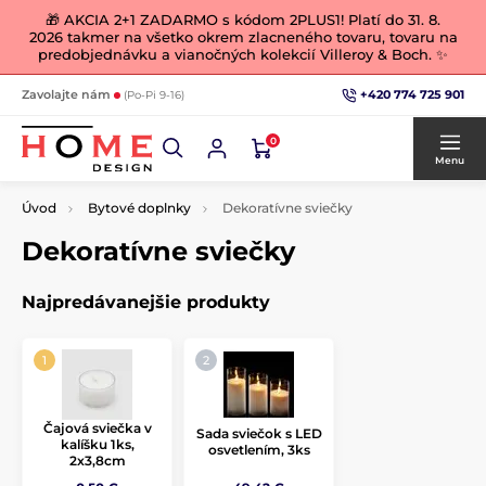
🎁 AKCIA 2+1 ZADARMO s kódom 2PLUS1! Platí do 31. 8.
2026 takmer na všetko okrem zlacneného tovaru, tovaru na
predobjednávku a vianočných kolekcií Villeroy & Boch. ✨
+420 774 725 901
Zavolajte nám
(Po-Pi 9-16)
0
Menu
Úvod
Bytové doplnky
Dekoratívne sviečky
Dekoratívne sviečky
Najpredávanejšie produkty
Čajová sviečka v
Sada sviečok s LED
kalíšku 1ks,
osvetlením, 3ks
2x3,8cm