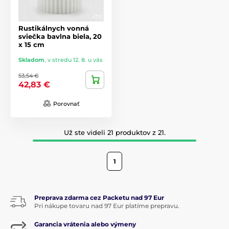
Rustikálnych vonná
sviečka bavlna biela, 20
x 15 cm
Skladom
,
v stredu 12. 8. u vás
53,54 €
42,83 €
Porovnať
Už ste videli 21 produktov z 21.
1
Preprava zdarma cez Packetu nad 97 Eur
Pri nákupe tovaru nad 97 Eur platíme prepravu.
Garancia vrátenia alebo výmeny