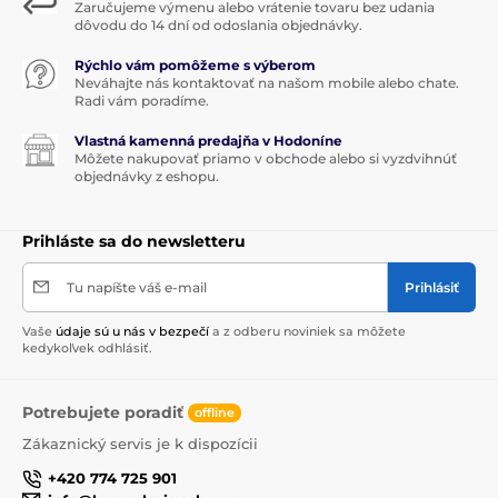
Zaručujeme výmenu alebo vrátenie tovaru bez udania
dôvodu do 14 dní od odoslania objednávky.
Rýchlo vám pomôžeme s výberom
Neváhajte nás kontaktovať na našom mobile alebo chate.
Radi vám poradíme.
Vlastná kamenná predajňa v Hodoníne
Môžete nakupovať priamo v obchode alebo si vyzdvihnúť
objednávky z eshopu.
Prihláste sa do newsletteru
Tu napíšte váš e-mail
Prihlásiť
Vaše
údaje sú u nás v bezpečí
a z odberu noviniek sa môžete
kedykoľvek odhlásiť.
Potrebujete poradiť
offline
Zákaznický servis je k dispozícii
+420 774 725 901