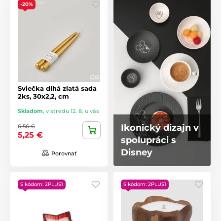
-20%
Sviečka dlhá zlatá sada
2ks, 30x2,2, cm
Skladom
,
v stredu 12. 8. u vás
Ikonický dizajn v
6,56 €
5,25 €
spolupráci s
Disney
Porovnať
S kódom: 2PLUS1
S kódom: 2PLUS1