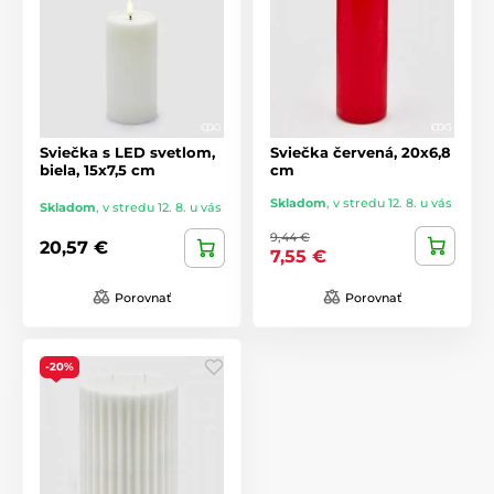
Sviečka s LED svetlom,
Sviečka červená, 20x6,8
biela, 15x7,5 cm
cm
Skladom
,
v stredu 12. 8. u vás
Skladom
,
v stredu 12. 8. u vás
9,44 €
20,57 €
7,55 €
Porovnať
Porovnať
-20%