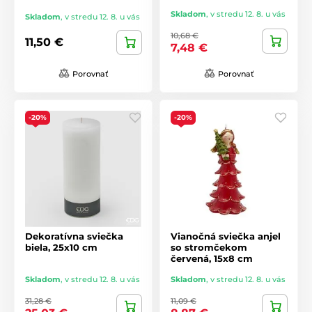
Skladom
,
v stredu 12. 8. u vás
Skladom
,
v stredu 12. 8. u vás
10,68 €
11,50 €
7,48 €
Porovnať
Porovnať
-20%
-20%
Dekoratívna sviečka
Vianočná sviečka anjel
biela, 25x10 cm
so stromčekom
červená, 15x8 cm
Skladom
,
v stredu 12. 8. u vás
Skladom
,
v stredu 12. 8. u vás
31,28 €
11,09 €