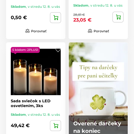
Skladom
,
v stredu 12. 8. u vás
Skladom
,
v stredu 12. 8. u vás
28,81 €
0,50 €
23,05 €
Porovnať
Porovnať
S kódom: 2PLUS1
Sada sviečok s LED
osvetlením, 3ks
Skladom
,
v stredu 12. 8. u vás
Overené darčeky
49,42 €
na koniec