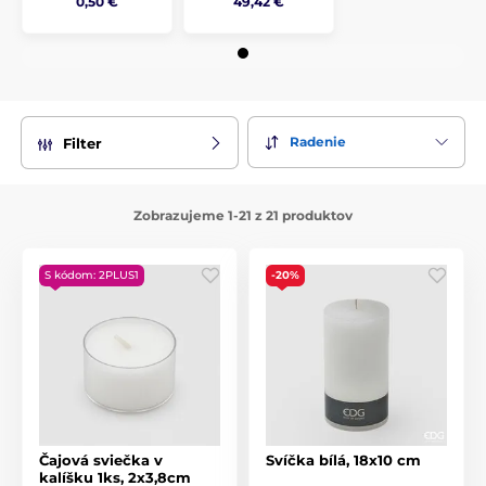
0,50 €
49,42 €
Radenie
Filter
Zobrazujeme 1-21 z 21 produktov
S kódom: 2PLUS1
-20%
Čajová sviečka v
Svíčka bílá, 18x10 cm
kalíšku 1ks, 2x3,8cm