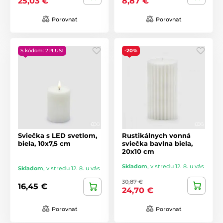
25,03 €
8,87 €
Porovnať
Porovnať
S kódom: 2PLUS1
-20%
Sviečka s LED svetlom,
Rustikálnych vonná
biela, 10x7,5 cm
sviečka bavlna biela,
20x10 cm
Skladom
,
v stredu 12. 8. u vás
Skladom
,
v stredu 12. 8. u vás
30,87 €
16,45 €
24,70 €
Porovnať
Porovnať