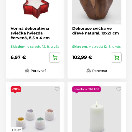
Vonná dekoratívna
Dekorace svíčka ve
sviečka hviezda
dřevě natural, 19x21 cm
červená, 8,5 x 4 cm
Skladom
,
v stredu 12. 8. u vás
Skladom
,
v stredu 12. 8. u vás
6,97 €
102,99 €
Porovnať
Porovnať
-20%
S kódom: 2PLUS1
Fialov