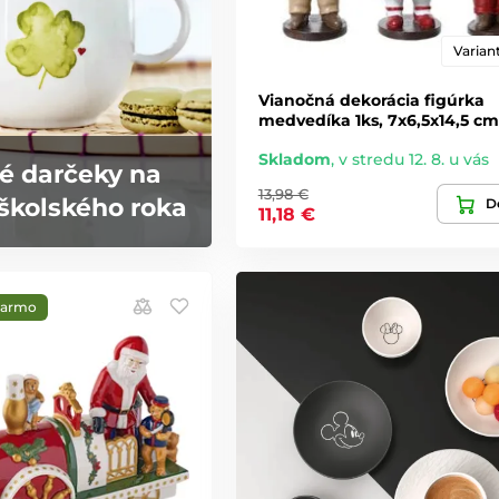
Variant
Vianočná dekorácia figúrka
medvedíka 1ks, 7x6,5x14,5 cm
Skladom
,
v stredu 12. 8. u vás
é darčeky na
13,98 €
školského roka
De
11,18 €
darmo