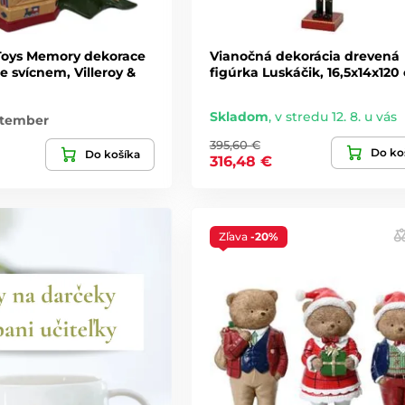
Toys Memory dekorace
Vianočná dekorácia drevená
 svícnem, Villeroy &
figúrka Luskáčik, 16,5x14x120
Skladom
,
v stredu 12. 8. u vás
ptember
395,60 €
Do ko
Do košíka
316,48 €
Zľava
-20%