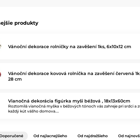
ejšie produkty
Vánoční dekorace rolničky na zavěšení 1ks, 6x10x12 cm
Vánoční dekorace kovová rolnička na zavěšení červená 1ks 
28 cm
Vianočná dekorácia figúrka myši béžová , 18x13x60cm
Roztomilá vianočná myška v béžových tónoch vás zahreje pri srdci a z
každý kút vášho domova.…
Doporučené
Od najlacnejšieho
Od najdražšieho
Od najnovš