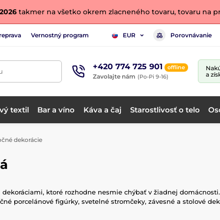
. 2026
takmer na všetko okrem zlacneného tovaru, tovaru na pr
reprava
Vernostný program
Porovnávanie
EUR
+420 774 725 901
offline
Nakú
u
a zís
Zavolajte nám
(Po-Pi 9-16)
ý textil
Bar a víno
Káva a čaj
Starostlivosť o telo
Os
čné dekorácie
ná
i dekoráciami, ktoré rozhodne nesmie chýbať v žiadnej domácnosti
očné porcelánové figúrky, svetelné stromčeky, závesné a stolové dek