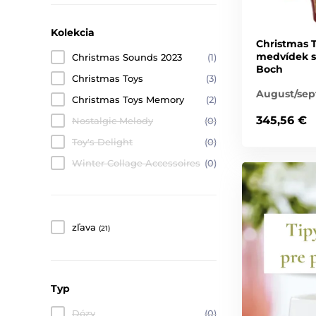
Kolekcia
Christmas 
medvídek se
Christmas Sounds 2023
(1)
Boch
Christmas Toys
(3)
August/se
Christmas Toys Memory
(2)
345,56 €
Nostalgic Melody
(0)
Toy's Delight
(0)
Winter Collage Accessoires
(0)
zľava
(21)
Typ
Dózy
(0)