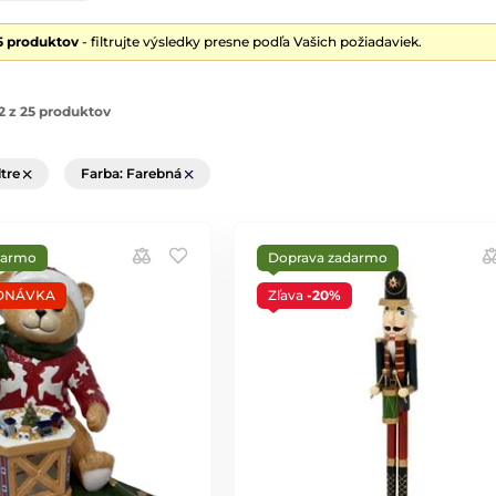
5 produktov
- filtrujte výsledky presne podľa Vašich požiadaviek.
2 z 25 produktov
ltre
Farba: Farebná
darmo
Doprava zadarmo
DNÁVKA
Zľava
-20%