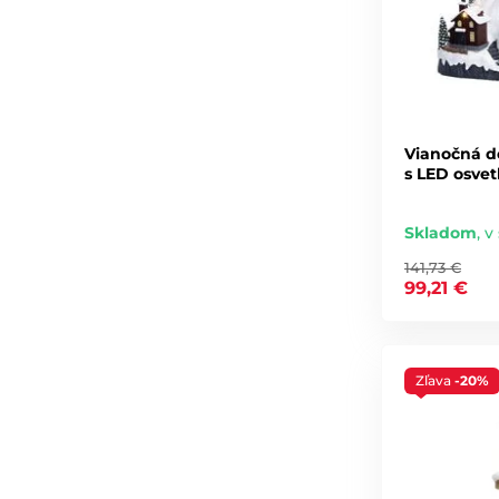
Vianočná de
s LED osvet
Skladom
,
v 
141,73 €
99,21 €
Zľava
-20%