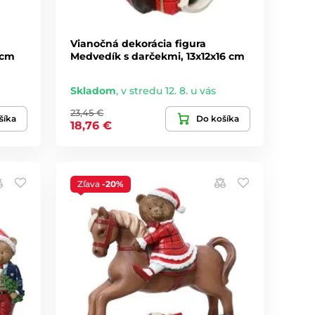
Vianočná dekorácia figura
 cm
Medvedík s darčekmi, 13x12x16 cm
Skladom
,
v stredu 12. 8. u vás
23,45 €
šíka
Do košíka
18,76 €
Zľava
-20%