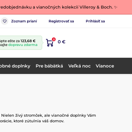
edobjednávku a vianočných kolekcií Villeroy & Boch. ✨
Zoznam prianí
Registrovať sa
Prihlásiť sa
0
pte ešte za
123,68 €
0 €
kajte
dopravu zdarma
obné doplnky
Pre bábätká
Veľká noc
Vianoce
. Nielen živý stromček, ale vianočné doplnky Vám
orácie, ktoré zútulnia váš domov.