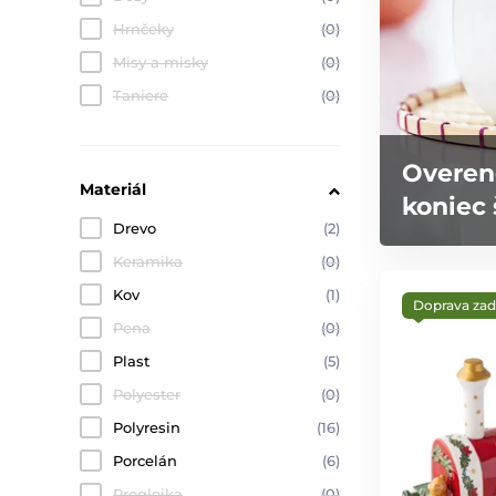
Hrnčeky
(0)
Misy a misky
(0)
Taniere
(0)
Overen
Materiál
koniec 
Drevo
(2)
Keramika
(0)
Kov
(1)
Doprava za
Pena
(0)
Plast
(5)
Polyester
(0)
Polyresin
(16)
Porcelán
(6)
Preglejka
(0)