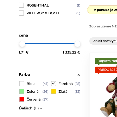
ROSENTHAL
(1)
V ponuke je 2
VILLEROY & BOCH
(5)
Zobrazujeme 1-2
cena
Zrušiť všetky fi
1.71 €
1 335.22 €
Doprava za
PREDOBJE
Farba
Biela
(41)
Farebná
(25)
Zelená
(26)
Zlatá
(32)
Červená
(37)
Ďalších (11)