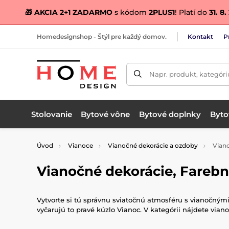
🎁 AKCIA 2+1 ZADARMO
s kódom
2PLUS1
! Platí do
31. 8
Homedesignshop - Štýl pre každý domov.
Kontakt
P
Napr. produkt, kategóri
Stolovanie
Bytové vône
Bytové doplnky
Bytov
Úvod
Vianoce
Vianočné dekorácie a ozdoby
Viano
Vianočné dekorácie, Fareb
Vytvorte si tú správnu sviatočnú atmosféru s vianočným
vyčarujú to pravé kúzlo Vianoc. V kategórii nájdete vian