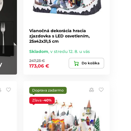
Vianočná dekorácia hracia
zjazdovka s LED osvetlením,
25x42x31,5 cm
Skladom
,
v stredu 12. 8. u vás
247,23 €
y
Do košíka
173,06 €
Doprava zadarmo
Zľava
-40%