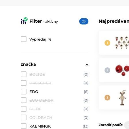
Filter
Najpredávan
- aktívny
25
Výpredaj
(7)
značka
BOLTZE
(0)
DRESCHER
(0)
EDG
(6)
EGO DEKOR
(0)
GILDE
(0)
GOLDBACH
(0)
Zoradiť podľa:
KAEMINGK
(13)