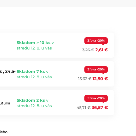
Zľava
-20%
Skladom > 10 ks
v
stredu 12. 8. u vás
2,61 €
3,26 €
Zľava
-20%
, 24,5-
Skladom 7 ks
v
stredu 12. 8. u vás
12,50 €
15,62 €
Zľava
-20%
Skladom 2 ks
v
útulní
stredu 12. 8. u vás
36,57 €
45,71 €
ieho