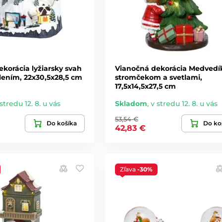
korácia lyžiarsky svah
Vianočná dekorácia Medvedí
lením, 22x30,5x28,5 cm
stromčekom a svetlami,
17,5x14,5x27,5 cm
stredu 12. 8. u vás
Skladom
,
v stredu 12. 8. u vás
53,54 €
Do košíka
Do ko
42,83 €
Zľava
-30%