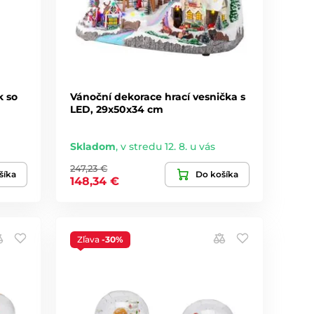
k so
Vánoční dekorace hrací vesnička s
LED, 29x50x34 cm
Skladom
,
v stredu 12. 8. u vás
247,23 €
šíka
Do košíka
148,34 €
Zľava
-30%