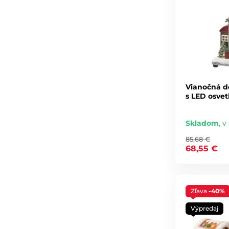
Vianočná d
s LED osvet
Skladom
,
v 
85,68 €
68,55 €
Zľava
-40%
Výpredaj