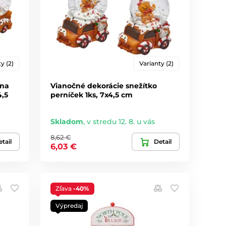
y (2)
Varianty (2)
 na
Vianočné dekorácie snežítko
4,5
perníček 1ks, 7x4,5 cm
Skladom
,
v stredu 12. 8. u vás
8,62 €
tail
Detail
6,03 €
Zľava
-40%
Výpredaj