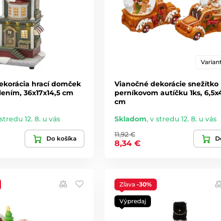
Variant
ekorácia hrací domček
Vianočné dekorácie snežítko
lením, 36x17x14,5 cm
perníkovom autíčku 1ks, 6,5x
cm
stredu 12. 8. u vás
Skladom
,
v stredu 12. 8. u vás
11,92 €
Do košíka
De
8,34 €
Zľava
-30%
Výpredaj