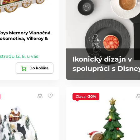
Toys Memory Vianočná
okomotíva, Villeroy &
stredu 12. 8. u vás
Ikonický dizajn v
spolupráci s Disne
Do košíka
Zľava
-20%