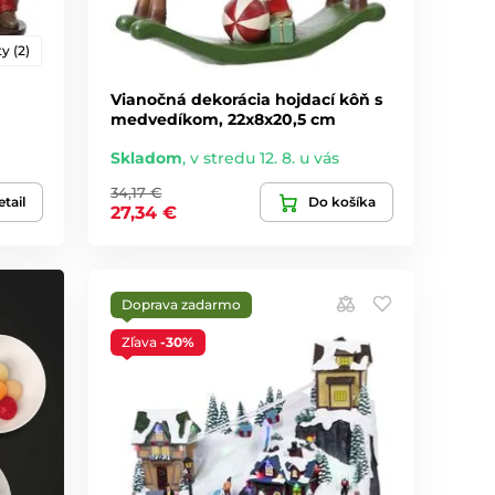
y (2)
Vianočná dekorácia hojdací kôň s
medvedíkom, 22x8x20,5 cm
Skladom
,
v stredu 12. 8. u vás
34,17 €
tail
Do košíka
27,34 €
Doprava zadarmo
Zľava
-30%