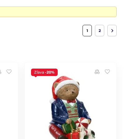
1
2
Zľava
-20%