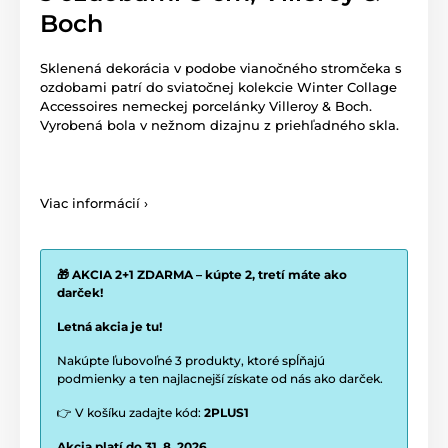
Boch
Sklenená dekorácia v podobe vianočného stromčeka s
ozdobami patrí do sviatočnej kolekcie Winter Collage
Accessoires nemeckej porcelánky Villeroy & Boch.
Vyrobená bola v nežnom dizajnu z priehľadného skla.
Viac informácií ›
🎁 AKCIA 2+1 ZDARMA – kúpte 2, tretí máte ako
darček!
Letná akcia je tu!
Nakúpte ľubovoľné 3 produkty, ktoré spĺňajú
podmienky a ten najlacnejší získate od nás ako darček.
👉 V košíku zadajte kód:
2PLUS1
Akcia platí do 31. 8. 2026