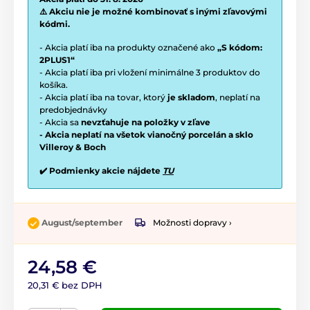
⚠️ Akciu nie je možné kombinovať s inými zľavovými
kódmi.
- Akcia platí iba na produkty označené ako
„S kódom:
2PLUS1“
- Akcia platí iba pri vložení minimálne 3 produktov do
košíka.
- Akcia platí iba na tovar, ktorý
je skladom
, neplatí na
predobjednávky
- Akcia sa
nevzťahuje na položky v zľave
- Akcia neplatí na všetok vianočný porcelán a sklo
Villeroy & Boch
✔️ Podmienky akcie nájdete
TU
Možnosti dopravy ›
August/september
24,58 €
20,31 € bez DPH