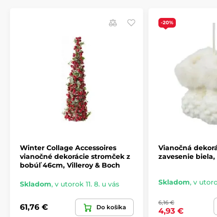
-20%
Winter Collage Accessoires
Vianočná dekorá
vianočné dekorácie stromček z
zavesenie biela
bobúľ 46cm, Villeroy & Boch
Skladom
,
v utoro
Skladom
,
v utorok 11. 8. u vás
6,16 €
61,76 €
Do košíka
4,93 €