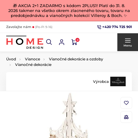
🎁 AKCIA 2+1 ZADARMO s kódom 2PLUS1! Platí do 31. 8.
2026 takmer na všetko okrem zlacneného tovaru, tovaru na
predobjednávku a vianočných kolekcií Villeroy & Boch. ✨
+420 774 725 901
Zavolajte nám
(Po-Pi 9-16)
0
Menu
Úvod
Vianoce
Vianočné dekorácie a ozdoby
Vianočné dekorácie
Výrobca