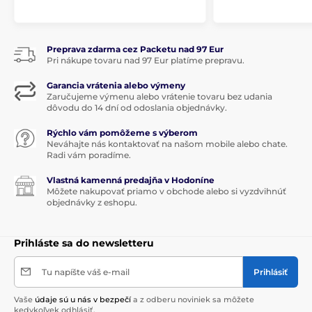
Preprava zdarma cez Packetu nad 97 Eur
Pri nákupe tovaru nad 97 Eur platíme prepravu.
Garancia vrátenia alebo výmeny
Zaručujeme výmenu alebo vrátenie tovaru bez udania
dôvodu do 14 dní od odoslania objednávky.
Rýchlo vám pomôžeme s výberom
Neváhajte nás kontaktovať na našom mobile alebo chate.
Radi vám poradíme.
Vlastná kamenná predajňa v Hodoníne
Môžete nakupovať priamo v obchode alebo si vyzdvihnúť
objednávky z eshopu.
Prihláste sa do newsletteru
Tu napíšte váš e-mail
Prihlásiť
Vaše
údaje sú u nás v bezpečí
a z odberu noviniek sa môžete
kedykoľvek odhlásiť.