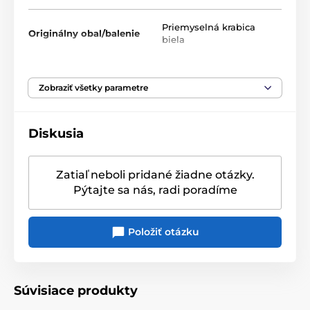
s mnohými závesnými sklenenými ozdobami
Priemyselná krabica
Originálny obal/balenie
ručné zdobenie zlatou farbou
biela
rozmer: 8 cm
Zobraziť všetky parametre
Produkt je zaradený v kategóriách
Vianočné dekorácie
Diskusia
Vánoční dekorace a doplňky Villeroy & Boch
Zatiaľ neboli pridané žiadne otázky.
Pýtajte sa nás, radi poradíme
Položiť otázku
Súvisiace produkty