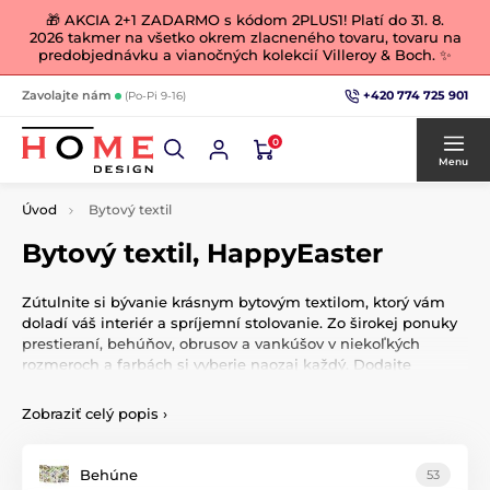
🎁 AKCIA 2+1 ZADARMO s kódom 2PLUS1! Platí do 31. 8.
2026 takmer na všetko okrem zlacneného tovaru, tovaru na
predobjednávku a vianočných kolekcií Villeroy & Boch. ✨
+420 774 725 901
Zavolajte nám
(Po-Pi 9-16)
0
Menu
Úvod
Bytový textil
Bytový textil, HappyEaster
Zútulnite si bývanie krásnym bytovým textilom, ktorý vám
doladí váš interiér a spríjemní stolovanie. Zo širokej ponuky
prestieraní, behúňov, obrusov a vankúšov v niekoľkých
rozmeroch a farbách si vyberie naozaj každý. Dodajte
nábytku kvapku luxusu.
Zobraziť celý popis
›
Behúne
53