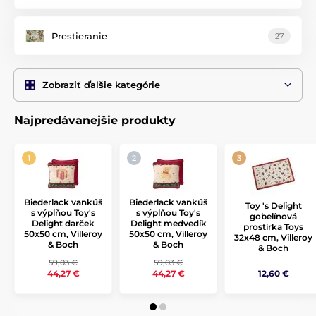
Prestieranie
27
Zobraziť ďalšie kategórie
Najpredávanejšie produkty
Biederlack vankúš
Biederlack vankúš
Toy 's Delight
s výplňou Toy's
s výplňou Toy's
gobelínová
Delight darček
Delight medvedík
prostírka Toys
50x50 cm, Villeroy
50x50 cm, Villeroy
32x48 cm, Villeroy
& Boch
& Boch
& Boch
59,03 €
59,03 €
12,60 €
44,27 €
44,27 €