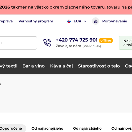
. 2026
takmer na všetko okrem zlacneného tovaru, tovaru na pr
reprava
Vernostný program
Porovnávanie
EUR
+420 774 725 901
offline
Nakú
u
a zís
Zavolajte nám
(Po-Pi 9-16)
ý textil
Bar a víno
Káva a čaj
Starostlivosť o telo
Os
a
Doporučené
Od najlacnejšieho
Od najdražšieho
Od najnovš