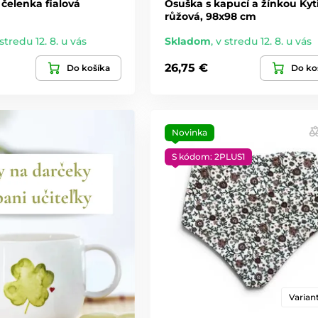
čelenka fialová
Osuška s kapucí a žínkou Kyt
růžová, 98x98 cm
stredu 12. 8. u vás
Skladom
,
v stredu 12. 8. u vás
26,75 €
Do košíka
Do ko
Novinka
S kódom: 2PLUS1
Variant