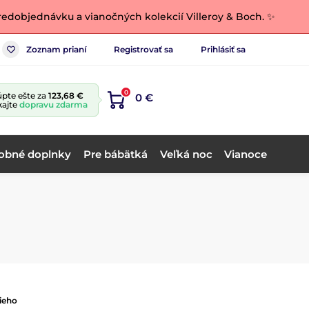
edobjednávku a vianočných kolekcií Villeroy & Boch. ✨
Zoznam prianí
Registrovať sa
Prihlásiť sa
0
pte ešte za
123,68 €
0 €
kajte
dopravu zdarma
obné doplnky
Pre bábätká
Veľká noc
Vianoce
ieho