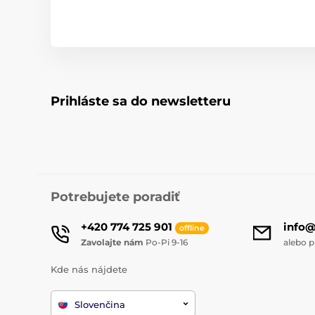
Prihláste sa do newsletteru
Potrebujete poradiť
+420 774 725 901
info
offline
Zavolajte nám
Po-Pi 9-16
alebo p
Kde nás nájdete
Slovenčina