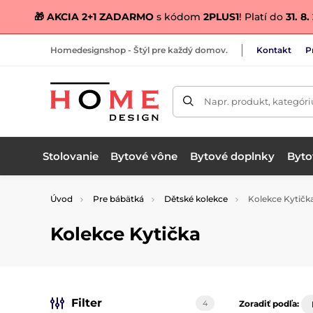
🎁 AKCIA 2+1 ZADARMO
s kódom
2PLUS1
! Platí do
31. 8
Homedesignshop - Štýl pre každý domov.
Kontakt
P
Napr. produkt, kategóri
Stolovanie
Bytové vône
Bytové doplnky
Bytov
Úvod
Pre bábätká
Dětské kolekce
Kolekce Kytičk
Kolekce Kytička
Filter
4
Zoradiť podľa: