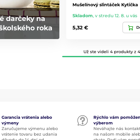
Mušelínový slintáček Kytička
Skladom
,
v stredu 12. 8. u vás
é darčeky na
školského roka
5,32 €
De
Už ste videli 4 produkty z 4
Garancia vrátenia alebo
Rýchlo vám pomôže
výmeny
výberom
Zaručujeme výmenu alebo
Neváhajte nás kontak
vrátenie tovaru bez udania
na našom mobile ale
dôvodu do 14 dní od
chate. Radi vám pora