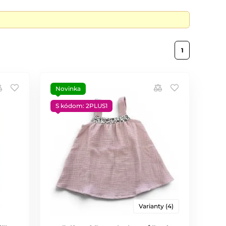
1
Novinka
S kódom: 2PLUS1
Varianty (4)