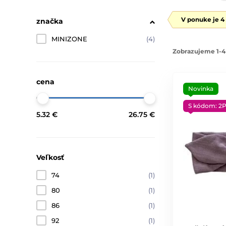
V ponuke je 4
značka
MINIZONE
(4)
Zobrazujeme 1-4
cena
Novinka
S kódom: 2
5.32 €
26.75 €
Veľkosť
74
(1)
80
(1)
86
(1)
92
(1)