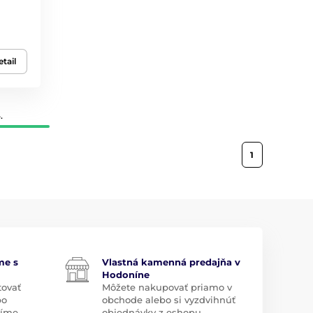
tail
.
1
me s
Vlastná kamenná predajňa v
Hodoníne
tovať
Môžete nakupovať priamo v
bo
obchode alebo si vyzdvihnúť
díme.
objednávky z eshopu.