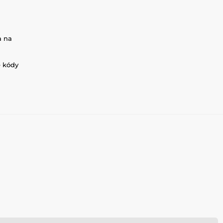
a na
é kódy