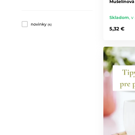
Mušelínová 
Skladom
,
v 
novinky
(4)
5,32 €