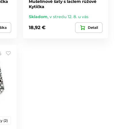
ička
Mušelínové šaty s laclem růžové
Kytička
Skladom
,
v stredu 12. 8. u vás
18,92 €
šíka
Detail
y (2)