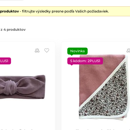
 produktov
- filtrujte výsledky presne podľa Vašich požiadaviek.
 z 4 produktov
Novinka
PLUS1
S kódom: 2PLUS1