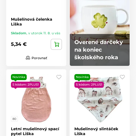
Mušelínová čelenka
Liška
Skladom
,
v utorok 11. 8. u vás
Overené darčeky
5,34 €
na koniec
školského roka
Porovnať
Novinka
Novinka
S kódom: 2PLUS1
S kódom: 2PLUS1
80
Letní mušelínový spací
Mušelínový slintáček
pytel Liška
Liška