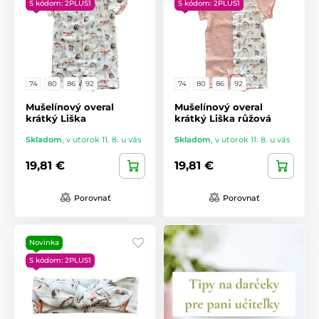
S kódom: 2PLUS1
S kódom: 2PLUS1
74
80
86
92
74
80
86
92
Mušelínový overal
Mušelínový overal
krátký Liška
krátký Liška růžová
Skladom
,
v utorok 11. 8. u vás
Skladom
,
v utorok 11. 8. u vás
19,81 €
19,81 €
Porovnať
Porovnať
Novinka
S kódom: 2PLUS1