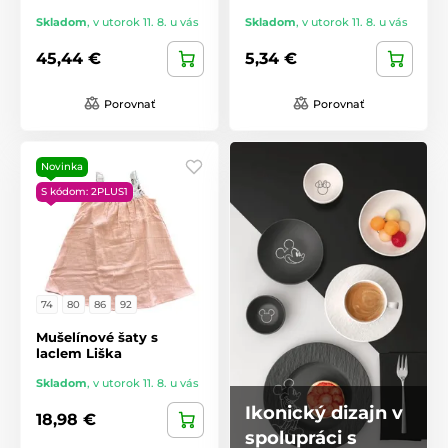
Skladom
,
v utorok 11. 8. u vás
Skladom
,
v utorok 11. 8. u vás
45,44 €
5,34 €
Porovnať
Porovnať
Novinka
S kódom: 2PLUS1
74
80
86
92
Mušelínové šaty s
laclem Liška
Skladom
,
v utorok 11. 8. u vás
Ikonický dizajn v
18,98 €
spolupráci s