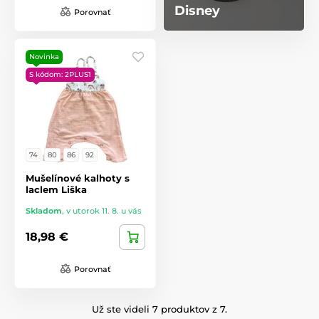
Disney
Porovnať
Novinka
S kódom: 2PLUS1
74
80
86
92
Mušelínové kalhoty s
laclem Liška
Skladom
,
v utorok 11. 8. u vás
18,98 €
Porovnať
Už ste videli 7 produktov z 7.