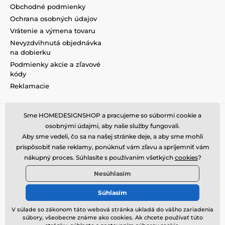
Obchodné podmienky
Ochrana osobných údajov
Vrátenie a výmena tovaru
Nevyzdvihnutá objednávka
na dobierku
Podmienky akcie a zľavové
kódy
Reklamacie
Sme HOMEDESIGNSHOP a pracujeme so súbormi cookie a
osobnými údajmi, aby naše služby fungovali.
Aby sme vedeli, čo sa na našej stránke deje, a aby sme mohli
prispôsobiť naše reklamy, ponúknuť vám zľavu a spríjemniť vám
nákupný proces. Súhlasíte s používaním všetkých
cookies
?
Nesúhlasím
Súhlasím
V súlade so zákonom táto webová stránka ukladá do vášho zariadenia
súbory, všeobecne známe ako cookies. Ak chcete používať túto
© 2026 www.homedesignshop.sk ⦁ E-shop vytvorila
SIMPLIA.cz