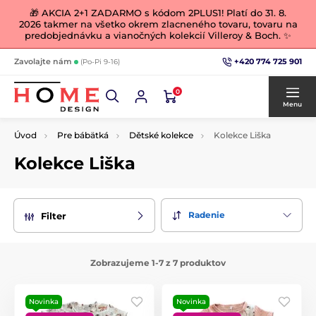
🎁 AKCIA 2+1 ZADARMO s kódom 2PLUS1! Platí do 31. 8.
2026 takmer na všetko okrem zlacneného tovaru, tovaru na
predobjednávku a vianočných kolekcií Villeroy & Boch. ✨
+420 774 725 901
Zavolajte nám
(Po-Pi 9-16)
0
Menu
Úvod
Pre bábätká
Dětské kolekce
Kolekce Liška
Kolekce Liška
Radenie
Filter
Zobrazujeme 1-7 z 7 produktov
Novinka
Novinka