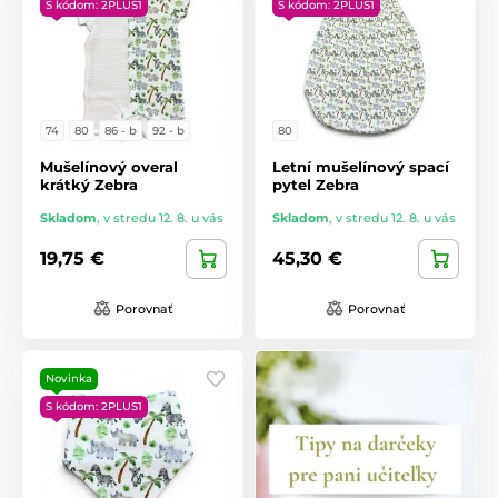
S kódom: 2PLUS1
S kódom: 2PLUS1
74
80
86 - b
92 - b
80
Mušelínový overal
Letní mušelínový spací
krátký Zebra
pytel Zebra
Skladom
,
v stredu 12. 8. u vás
Skladom
,
v stredu 12. 8. u vás
19,75 €
45,30 €
Porovnať
Porovnať
Novinka
S kódom: 2PLUS1