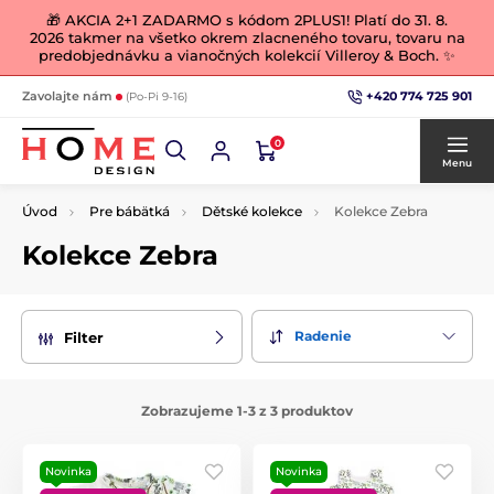
🎁 AKCIA 2+1 ZADARMO s kódom 2PLUS1! Platí do 31. 8.
2026 takmer na všetko okrem zlacneného tovaru, tovaru na
predobjednávku a vianočných kolekcií Villeroy & Boch. ✨
+420 774 725 901
Zavolajte nám
(Po-Pi 9-16)
0
Menu
Úvod
Pre bábätká
Dětské kolekce
Kolekce Zebra
Kolekce Zebra
Radenie
Filter
Zobrazujeme 1-3 z 3 produktov
Novinka
Novinka