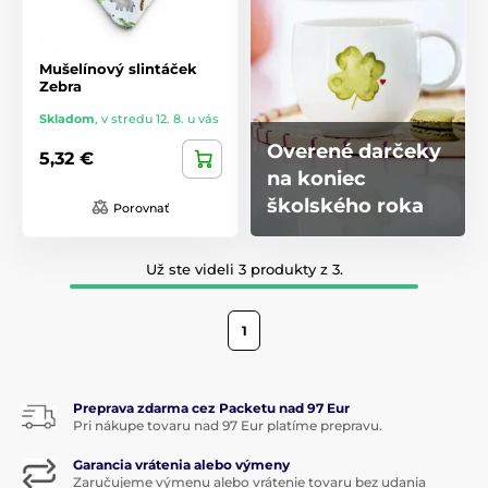
Mušelínový slintáček
Zebra
Skladom
,
v stredu 12. 8. u vás
Overené darčeky
5,32 €
na koniec
školského roka
Porovnať
Už ste videli 3 produkty z 3.
1
Preprava zdarma cez Packetu nad 97 Eur
Pri nákupe tovaru nad 97 Eur platíme prepravu.
Garancia vrátenia alebo výmeny
Zaručujeme výmenu alebo vrátenie tovaru bez udania