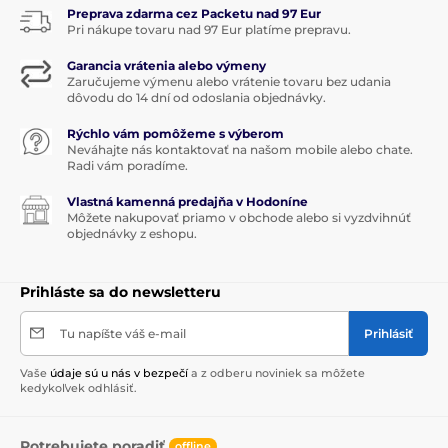
Preprava zdarma cez Packetu nad 97 Eur
Pri nákupe tovaru nad 97 Eur platíme prepravu.
Garancia vrátenia alebo výmeny
Zaručujeme výmenu alebo vrátenie tovaru bez udania
dôvodu do 14 dní od odoslania objednávky.
Rýchlo vám pomôžeme s výberom
Neváhajte nás kontaktovať na našom mobile alebo chate.
Radi vám poradíme.
Vlastná kamenná predajňa v Hodoníne
Môžete nakupovať priamo v obchode alebo si vyzdvihnúť
objednávky z eshopu.
Prihláste sa do newsletteru
Tu napíšte váš e-mail
Prihlásiť
Vaše
údaje sú u nás v bezpečí
a z odberu noviniek sa môžete
kedykoľvek odhlásiť.
Potrebujete poradiť
offline