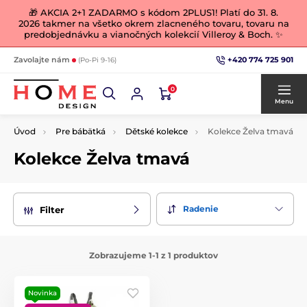
🎁 AKCIA 2+1 ZADARMO s kódom 2PLUS1! Platí do 31. 8.
2026 takmer na všetko okrem zlacneného tovaru, tovaru na
predobjednávku a vianočných kolekcií Villeroy & Boch. ✨
+420 774 725 901
Zavolajte nám
(Po-Pi 9-16)
0
Menu
Úvod
Pre bábätká
Dětské kolekce
Kolekce Želva tmavá
Kolekce Želva tmavá
Radenie
Filter
Zobrazujeme 1-1 z 1 produktov
Novinka