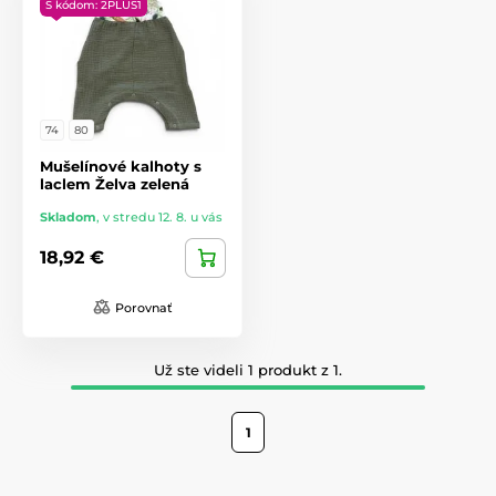
S kódom: 2PLUS1
74
80
Mušelínové kalhoty s
laclem Želva zelená
Skladom
,
v stredu 12. 8. u vás
18,92 €
Porovnať
Už ste videli 1 produkt z 1.
1