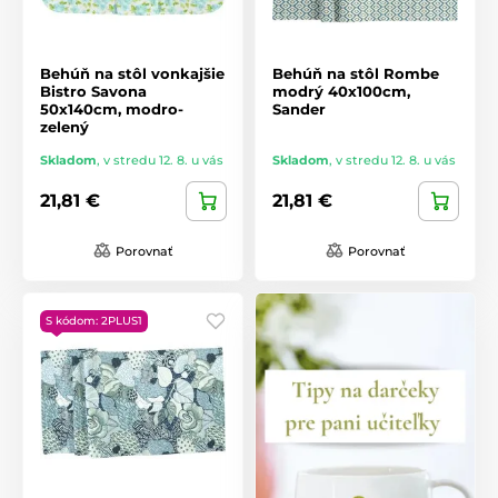
Behúň na stôl vonkajšie
Behúň na stôl Rombe
Bistro Savona
modrý 40x100cm,
50x140cm, modro-
Sander
zelený
Skladom
,
v stredu 12. 8. u vás
Skladom
,
v stredu 12. 8. u vás
21,81 €
21,81 €
Porovnať
Porovnať
S kódom: 2PLUS1