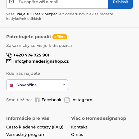
Tu napíšte váš e-mail
Prihlásiť
Vaše
údaje sú u nás v bezpečí
a z odberu noviniek sa môžete
kedykoľvek odhlásiť.
Potrebujete poradiť
offline
Zákaznický servis je k dispozícii
+420 774 725 901
info@homedesignshop.cz
Kde nás nájdete
Slovenčina
Sme tiež na:
Facebook
Instagram
Informácie pre Vás
Viac o Homedesignshop
Často kladené dotazy (FAQ)
Kontakt
Vernostný program
O nás