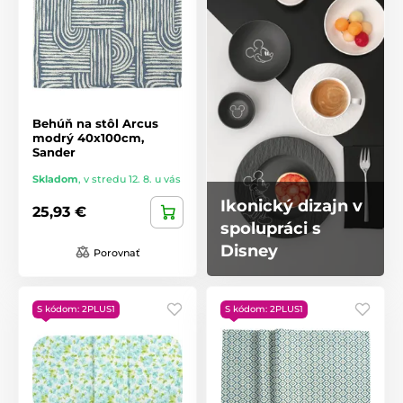
Behúň na stôl Arcus
modrý 40x100cm,
Sander
Skladom
,
v stredu 12. 8. u vás
Ikonický dizajn v
25,93 €
spolupráci s
Disney
Porovnať
S kódom: 2PLUS1
S kódom: 2PLUS1