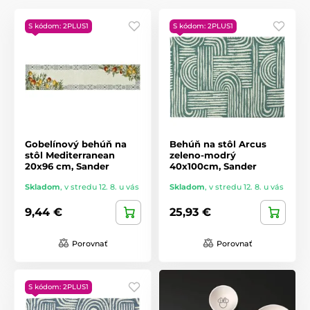
S kódom: 2PLUS1
S kódom: 2PLUS1
Gobelínový behúň na
Behúň na stôl Arcus
stôl Mediterranean
zeleno-modrý
20x96 cm, Sander
40x100cm, Sander
Skladom
,
v stredu 12. 8. u vás
Skladom
,
v stredu 12. 8. u vás
9,44 €
25,93 €
Porovnať
Porovnať
S kódom: 2PLUS1