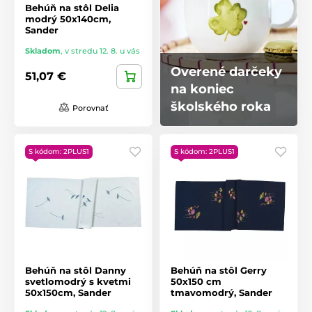
Behúň na stôl Delia
modrý 50x140cm,
Sander
Skladom
,
v stredu 12. 8. u vás
Overené darčeky
51,07 €
na koniec
školského roka
Porovnať
S kódom: 2PLUS1
S kódom: 2PLUS1
Behúň na stôl Danny
Behúň na stôl Gerry
svetlomodrý s kvetmi
50x150 cm
50x150cm, Sander
tmavomodrý, Sander