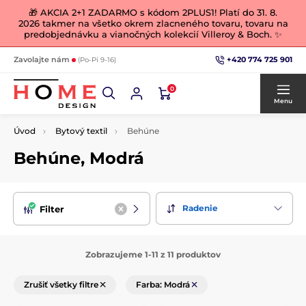
🎁 AKCIA 2+1 ZADARMO s kódom 2PLUS1! Platí do 31. 8.
2026 takmer na všetko okrem zlacneného tovaru, tovaru na
predobjednávku a vianočných kolekcií Villeroy & Boch. ✨
+420 774 725 901
Zavolajte nám
(Po-Pi 9-16)
0
Menu
Úvod
Bytový textil
Behúne
Behúne, Modrá
Radenie
Filter
Zobrazujeme 1-11 z 11 produktov
Zrušiť všetky filtre
Farba: Modrá