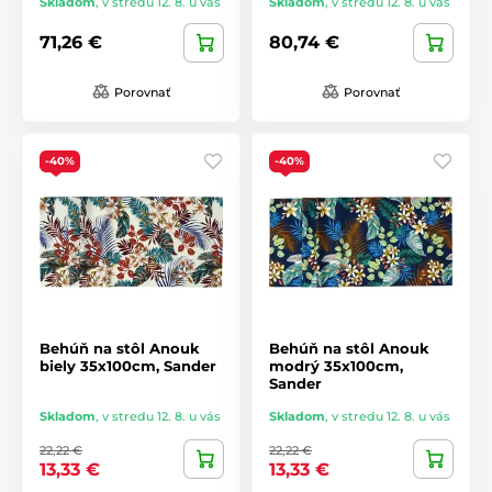
Skladom
,
v stredu 12. 8. u vás
Skladom
,
v stredu 12. 8. u vás
71,26 €
80,74 €
Porovnať
Porovnať
-40%
-40%
Behúň na stôl Anouk
Behúň na stôl Anouk
biely 35x100cm, Sander
modrý 35x100cm,
Sander
Skladom
,
v stredu 12. 8. u vás
Skladom
,
v stredu 12. 8. u vás
22,22 €
22,22 €
13,33 €
13,33 €