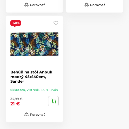
Porovnať
Porovnať
-40%
Behúň na stôl Anouk
modrý 45x140cm,
Sander
Skladom
,
v stredu 12. 8. u vás
34,99 €
21 €
Porovnať