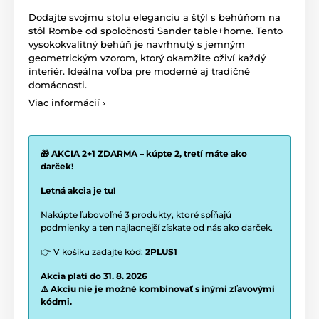
Dodajte svojmu stolu eleganciu a štýl s behúňom na
stôl Rombe od spoločnosti Sander table+home. Tento
vysokokvalitný behúň je navrhnutý s jemným
geometrickým vzorom, ktorý okamžite oživí každý
interiér. Ideálna voľba pre moderné aj tradičné
domácnosti.
Viac informácií ›
🎁 AKCIA 2+1 ZDARMA – kúpte 2, tretí máte ako
darček!
Letná akcia je tu!
Nakúpte ľubovoľné 3 produkty, ktoré spĺňajú
podmienky a ten najlacnejší získate od nás ako darček.
👉 V košíku zadajte kód:
2PLUS1
Akcia platí do 31. 8. 2026
⚠️ Akciu nie je možné kombinovať s inými zľavovými
kódmi.