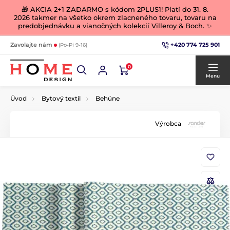
🎁 AKCIA 2+1 ZADARMO s kódom 2PLUS1! Platí do 31. 8.
2026 takmer na všetko okrem zlacneného tovaru, tovaru na
predobjednávku a vianočných kolekcií Villeroy & Boch. ✨
+420 774 725 901
Zavolajte nám
(Po-Pi 9-16)
0
Menu
Úvod
Bytový textil
Behúne
Výrobca