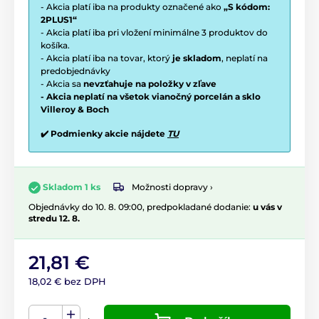
- Akcia platí iba na produkty označené ako
„S kódom:
2PLUS1“
- Akcia platí iba pri vložení minimálne 3 produktov do
košíka.
- Akcia platí iba na tovar, ktorý
je skladom
, neplatí na
predobjednávky
- Akcia sa
nevzťahuje na položky v zľave
- Akcia neplatí na všetok vianočný porcelán a sklo
Villeroy & Boch
✔️ Podmienky akcie nájdete
TU
Možnosti dopravy ›
Skladom 1 ks
Objednávky do 10. 8. 09:00, predpokladané dodanie:
u vás v
stredu 12. 8.
21,81 €
18,02 € bez DPH