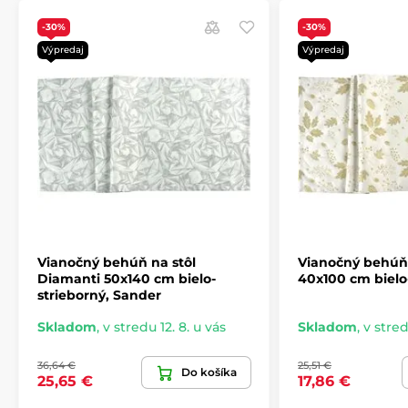
-30%
-30%
Výpredaj
Výpredaj
Vianočný behúň na stôl
Vianočný behúň 
Diamanti 50x140 cm bielo-
40x100 cm bielo
strieborný, Sander
Skladom
,
v stredu 12. 8. u vás
Skladom
,
v stred
36,64 €
25,51 €
Do košíka
25,65 €
17,86 €