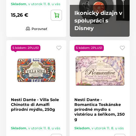
Skladom
,
v utorok 11. 8. u vás
Ikonický dizajn v
15,26 €
spolupráci s
Disney
Porovnať
S kódom: 2PLUS1
S kódom: 2PLUS1
Nesti Dante - Villa Sole
Nesti Dante -
Chinotto di Amalfi
Romantica Toskánske
přírodní mýdlo, 250g
prírodné mydlo s
vistériou a šeříkom, 250
g
Skladom
,
v utorok 11. 8. u vás
Skladom
,
v utorok 11. 8. u vás