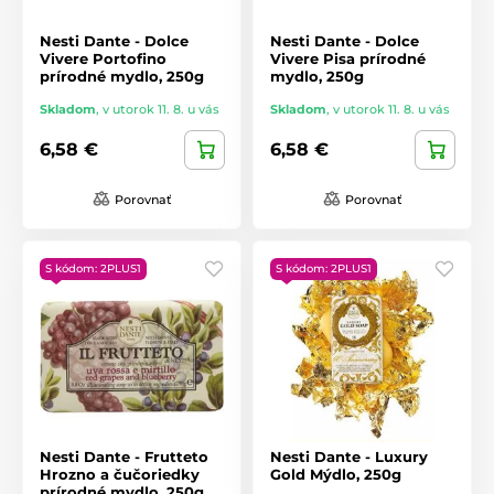
Nesti Dante - Dolce
Nesti Dante - Dolce
Vivere Portofino
Vivere Pisa prírodné
prírodné mydlo, 250g
mydlo, 250g
Skladom
,
v utorok 11. 8. u vás
Skladom
,
v utorok 11. 8. u vás
6,58 €
6,58 €
Porovnať
Porovnať
S kódom: 2PLUS1
S kódom: 2PLUS1
Nesti Dante - Frutteto
Nesti Dante - Luxury
Hrozno a čučoriedky
Gold Mýdlo, 250g
prírodné mydlo, 250g