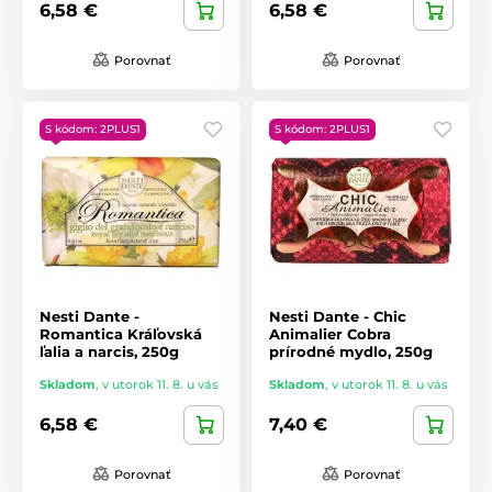
6,58 €
6,58 €
Porovnať
Porovnať
S kódom: 2PLUS1
S kódom: 2PLUS1
Nesti Dante -
Nesti Dante - Chic
Romantica Kráľovská
Animalier Cobra
ľalia a narcis, 250g
prírodné mydlo, 250g
Skladom
,
v utorok 11. 8. u vás
Skladom
,
v utorok 11. 8. u vás
6,58 €
7,40 €
Porovnať
Porovnať