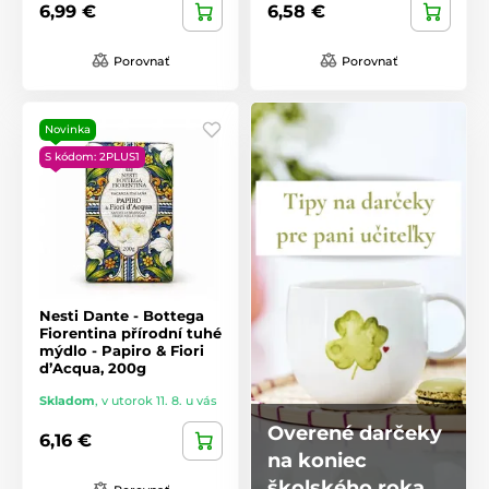
6,99 €
6,58 €
Porovnať
Porovnať
Novinka
S kódom: 2PLUS1
Nesti Dante - Bottega
Fiorentina přírodní tuhé
mýdlo - Papiro & Fiori
d’Acqua, 200g
Skladom
,
v utorok 11. 8. u vás
Overené darčeky
6,16 €
na koniec
školského roka