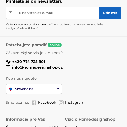
Prihláste sa do newsletteru
Tu napíšte váš e-mail
Prihlásiť
Vaše
údaje sú u nás v bezpečí
a z odberu noviniek sa môžete
kedykoľvek odhlásiť.
Potrebujete poradiť
online
Zákaznický servis je k dispozícii
+420 774 725 901
info@homedesignshop.cz
Kde nás nájdete
Slovenčina
Sme tiež na:
Facebook
Instagram
Informácie pre Vás
Viac o Homedesignshop