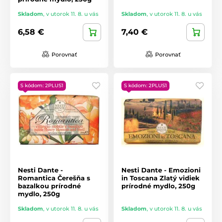
Skladom
,
v utorok 11. 8. u vás
Skladom
,
v utorok 11. 8. u vás
6,58 €
7,40 €
Porovnať
Porovnať
S kódom: 2PLUS1
S kódom: 2PLUS1
Nesti Dante -
Nesti Dante - Emozioni
Romantica Čerešňa s
in Toscana Zlatý vidiek
bazalkou prírodné
prírodné mydlo, 250g
mydlo, 250g
Skladom
,
v utorok 11. 8. u vás
Skladom
,
v utorok 11. 8. u vás