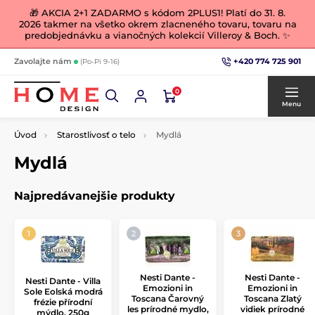
🎁 AKCIA 2+1 ZADARMO s kódom 2PLUS1! Platí do 31. 8.
2026 takmer na všetko okrem zlacneného tovaru, tovaru na
predobjednávku a vianočných kolekcií Villeroy & Boch. ✨
+420 774 725 901
Zavolajte nám
(Po-Pi 9-16)
0
Menu
Úvod
Starostlivosť o telo
Mydlá
Mydlá
Najpredávanejšie produkty
Nesti Dante -
Nesti Dante -
Nesti Dante - Villa
Emozioni in
Emozioni in
Sole Eolská modrá
Toscana Čarovný
Toscana Zlatý
frézie přírodní
les prírodné mydlo,
vidiek prírodné
mýdlo, 250g