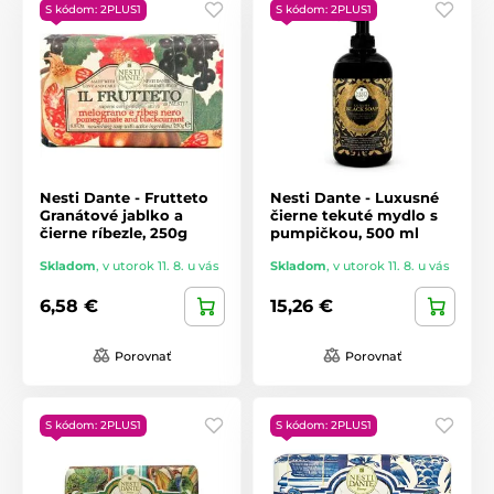
S kódom: 2PLUS1
S kódom: 2PLUS1
Nesti Dante - Frutteto
Nesti Dante - Luxusné
Granátové jablko a
čierne tekuté mydlo s
čierne ríbezle, 250g
pumpičkou, 500 ml
Skladom
,
v utorok 11. 8. u vás
Skladom
,
v utorok 11. 8. u vás
6,58 €
15,26 €
Porovnať
Porovnať
S kódom: 2PLUS1
S kódom: 2PLUS1