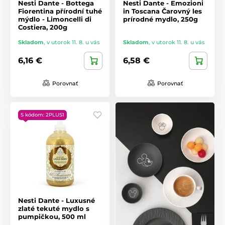
Nesti Dante - Bottega
Nesti Dante - Emozioni
Fiorentina přírodní tuhé
in Toscana Čarovný les
mýdlo - Limoncelli di
prírodné mydlo, 250g
Costiera, 200g
Skladom
,
v utorok 11. 8. u vás
Skladom
,
v utorok 11. 8. u vás
6,16 €
6,58 €
Porovnať
Porovnať
S kódom: 2PLUS1
Nesti Dante - Luxusné
zlaté tekuté mydlo s
pumpičkou, 500 ml