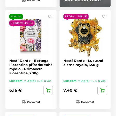
Porovnať
Novinka
S kódom: 2PLUS1
S kódom: 2PLUS1
Nesti Dante - Bottega
Nesti Dante - Luxusné
Fiorentina přírodní tuhé
čierne mydlo, 350 g
mýdlo - Primavera
Fiorentina, 200g
Skladom
,
v utorok 11. 8. u vás
Skladom
,
v utorok 11. 8. u vás
6,16 €
7,40 €
Porovnať
Porovnať