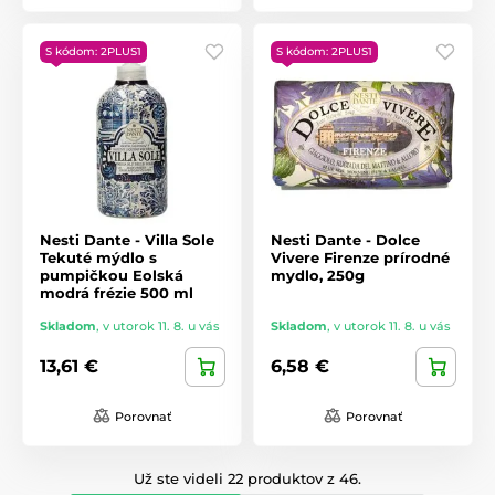
S kódom: 2PLUS1
S kódom: 2PLUS1
Nesti Dante - Villa Sole
Nesti Dante - Dolce
Tekuté mýdlo s
Vivere Firenze prírodné
pumpičkou Eolská
mydlo, 250g
modrá frézie 500 ml
Skladom
,
v utorok 11. 8. u vás
Skladom
,
v utorok 11. 8. u vás
13,61 €
6,58 €
Porovnať
Porovnať
Už ste videli 22 produktov z 46.