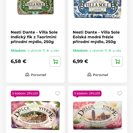
Nesti Dante - Villa Sole
Nesti Dante - Villa Sole
Indický fík z Taorimini
Eolská modrá frézie
přírodní mýdlo, 250g
přírodní mýdlo, 250g
Skladom
,
v utorok 11. 8. u vás
Skladom
,
v utorok 11. 8. u vás
6,58 €
6,99 €
Porovnať
Porovnať
S kódom: 2PLUS1
S kódom: 2PLUS1