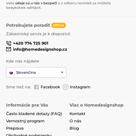
Vaše
údaje sú u nás v bezpečí
a z odberu noviniek sa môžete
kedykoľvek odhlásiť.
Potrebujete poradiť
offline
Zákaznický servis je k dispozícii
+420 774 725 901
info@homedesignshop.cz
Kde nás nájdete
Slovenčina
Sme tiež na:
Facebook
Instagram
Informácie pre Vás
Viac o Homedesignshop
Často kladené dotazy (FAQ)
Kontakt
Vernostný program
O nás
Preprava
Blog
Obchodné podmienky