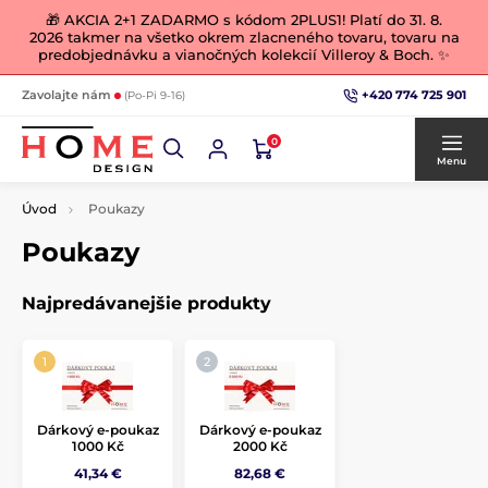
🎁 AKCIA 2+1 ZADARMO s kódom 2PLUS1! Platí do 31. 8.
2026 takmer na všetko okrem zlacneného tovaru, tovaru na
predobjednávku a vianočných kolekcií Villeroy & Boch. ✨
+420 774 725 901
Zavolajte nám
(Po-Pi 9-16)
0
Menu
Úvod
Poukazy
Poukazy
Najpredávanejšie produkty
Dárkový e-poukaz
Dárkový e-poukaz
1000 Kč
2000 Kč
41,34 €
82,68 €