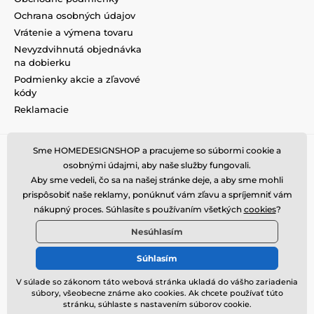
Ochrana osobných údajov
Vrátenie a výmena tovaru
Nevyzdvihnutá objednávka
na dobierku
Podmienky akcie a zľavové
kódy
Reklamacie
Sme HOMEDESIGNSHOP a pracujeme so súbormi cookie a
osobnými údajmi, aby naše služby fungovali.
Aby sme vedeli, čo sa na našej stránke deje, a aby sme mohli
prispôsobiť naše reklamy, ponúknuť vám zľavu a spríjemniť vám
nákupný proces. Súhlasíte s používaním všetkých
cookies
?
Nesúhlasím
Súhlasím
V súlade so zákonom táto webová stránka ukladá do vášho zariadenia
súbory, všeobecne známe ako cookies. Ak chcete používať túto
© 2026 www.homedesignshop.sk ⦁ E-shop vytvorila
SIMPLIA.cz
stránku, súhlaste s nastavením súborov cookie.