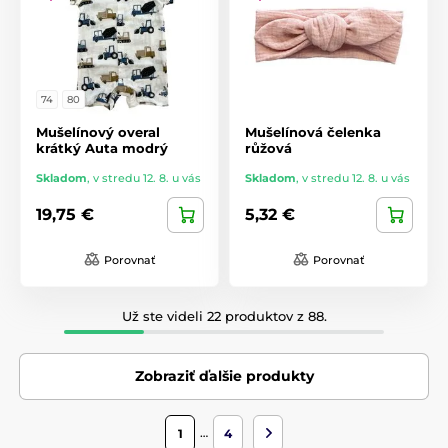
74
80
Mušelínový overal
Mušelínová čelenka
krátký Auta modrý
růžová
Skladom
,
v stredu 12. 8. u vás
Skladom
,
v stredu 12. 8. u vás
19,75 €
5,32 €
Porovnať
Porovnať
Už ste videli 22 produktov z 88.
Zobraziť ďalšie produkty
…
1
4