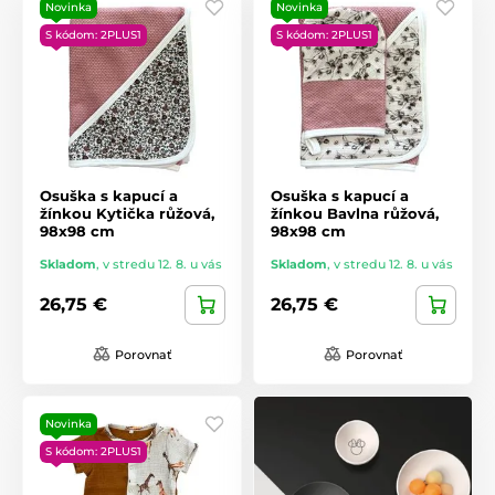
Novinka
Novinka
S kódom: 2PLUS1
S kódom: 2PLUS1
Osuška s kapucí a
Osuška s kapucí a
žínkou Kytička růžová,
žínkou Bavlna růžová,
98x98 cm
98x98 cm
Skladom
,
v stredu 12. 8. u vás
Skladom
,
v stredu 12. 8. u vás
26,75 €
26,75 €
Porovnať
Porovnať
Novinka
S kódom: 2PLUS1