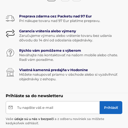
Preprava zdarma cez Packetu nad 97 Eur
Pri nákupe tovaru nad 97 Eur platíme prepravu.
Garancia vrátenia alebo výmeny
Zaručujeme výmenu alebo vrátenie tovaru bez udania
dôvodu do 14 dní od odoslania objednávky.
Rýchlo vám pomôžeme s výberom
Neváhajte nás kontaktovať na našom mobile alebo chate.
Radi vám poradíme.
Vlastná kamenná predajňa v Hodoníne
Môžete nakupovať priamo v obchode alebo si vyzdvihnúť
objednávky z eshopu.
Prihláste sa do newsletteru
Tu napíšte váš e-mail
Prihlásiť
Vaše
údaje sú u nás v bezpečí
a z odberu noviniek sa môžete
kedykoľvek odhlásiť.