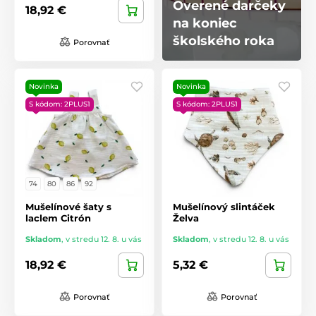
Overené darčeky
18,92 €
na koniec
školského roka
Porovnať
Novinka
Novinka
S kódom: 2PLUS1
S kódom: 2PLUS1
74
80
86
92
Mušelínové šaty s
Mušelínový slintáček
laclem Citrón
Želva
Skladom
,
v stredu 12. 8. u vás
Skladom
,
v stredu 12. 8. u vás
18,92 €
5,32 €
Porovnať
Porovnať