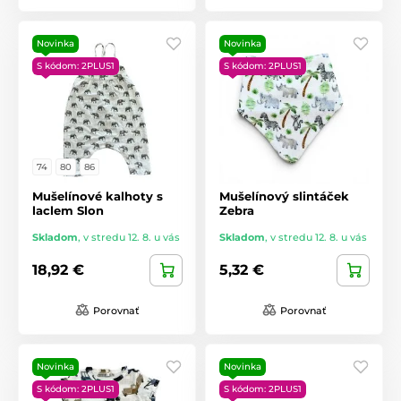
Novinka
Novinka
S kódom: 2PLUS1
S kódom: 2PLUS1
74
80
86
Mušelínové kalhoty s
Mušelínový slintáček
laclem Slon
Zebra
Skladom
,
v stredu 12. 8. u vás
Skladom
,
v stredu 12. 8. u vás
18,92 €
5,32 €
Porovnať
Porovnať
Novinka
Novinka
S kódom: 2PLUS1
S kódom: 2PLUS1