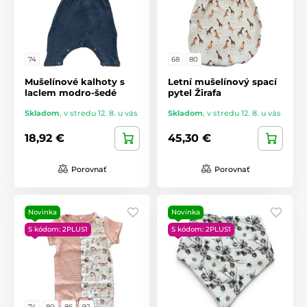
74
68
80
Mušelínové kalhoty s
Letní mušelínový spací
laclem modro-šedé
pytel Žirafa
Skladom
,
v stredu 12. 8. u vás
Skladom
,
v stredu 12. 8. u vás
18,92 €
45,30 €
Porovnať
Porovnať
Novinka
Novinka
S kódom: 2PLUS1
S kódom: 2PLUS1
74
80
86
92