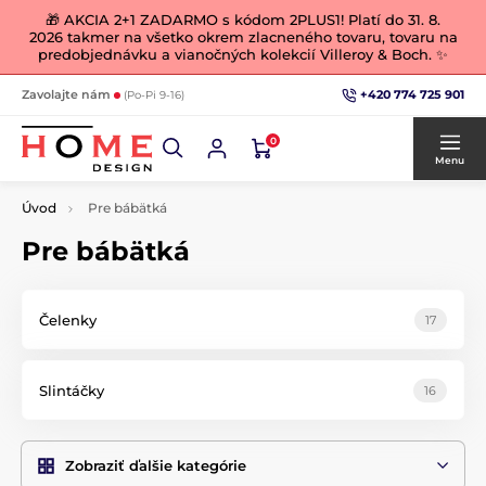
🎁 AKCIA 2+1 ZADARMO s kódom 2PLUS1! Platí do 31. 8.
2026 takmer na všetko okrem zlacneného tovaru, tovaru na
predobjednávku a vianočných kolekcií Villeroy & Boch. ✨
+420 774 725 901
Zavolajte nám
(Po-Pi 9-16)
0
Menu
Úvod
Pre bábätká
Pre bábätká
Čelenky
17
Slintáčky
16
Zobraziť ďalšie kategórie