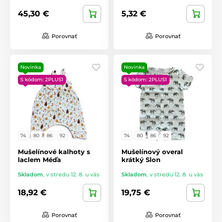
45,30 €
5,32 €
Porovnať
Porovnať
Novinka
Novinka
S kódom: 2PLUS1
S kódom: 2PLUS1
74
80
86
92
74
80
86
92
Mušelínové kalhoty s
Mušelínový overal
laclem Méďa
krátký Slon
Skladom
,
v stredu 12. 8. u vás
Skladom
,
v stredu 12. 8. u vás
18,92 €
19,75 €
Porovnať
Porovnať