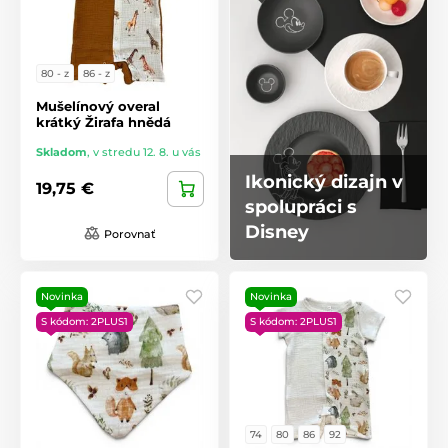
80 - z
86 - z
Mušelínový overal
krátký Žirafa hnědá
Skladom
,
v stredu 12. 8. u vás
Ikonický dizajn v
19,75 €
spolupráci s
Disney
Porovnať
Novinka
Novinka
S kódom: 2PLUS1
S kódom: 2PLUS1
74
80
86
92