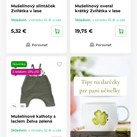
Mušelínový slintáček
Mušelínový overal
Zvířátka v lese
krátký Zvířátka v lese
Skladom
,
v stredu 12. 8. u vás
Skladom
,
v stredu 12. 8. u vás
5,32 €
19,75 €
Porovnať
Porovnať
Novinka
S kódom: 2PLUS1
74
80
Mušelínové kalhoty s
laclem Želva zelená
Skladom
,
v stredu 12. 8. u vás