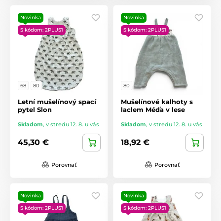
Novinka
Novinka
S kódom: 2PLUS1
S kódom: 2PLUS1
68
80
80
Letní mušelínový spací
Mušelínové kalhoty s
pytel Slon
laclem Méďa v lese
Skladom
,
v stredu 12. 8. u vás
Skladom
,
v stredu 12. 8. u vás
45,30 €
18,92 €
Porovnať
Porovnať
Novinka
Novinka
S kódom: 2PLUS1
S kódom: 2PLUS1