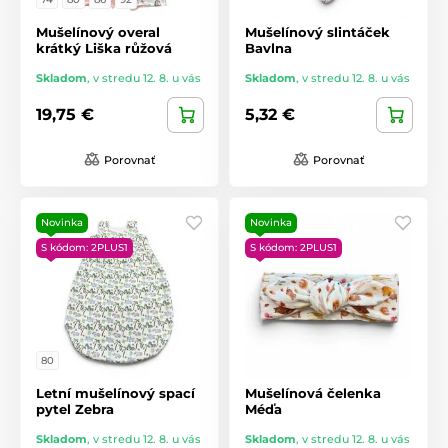
Mušelínový overal
Mušelínový slintáček
krátký Liška růžová
Bavlna
Skladom
,
v stredu 12. 8. u vás
Skladom
,
v stredu 12. 8. u vás
19,75 €
5,32 €
Porovnať
Porovnať
Novinka
Novinka
S kódom: 2PLUS1
S kódom: 2PLUS1
80
Letní mušelínový spací
Mušelínová čelenka
pytel Zebra
Méďa
Skladom
,
v stredu 12. 8. u vás
Skladom
,
v stredu 12. 8. u vás