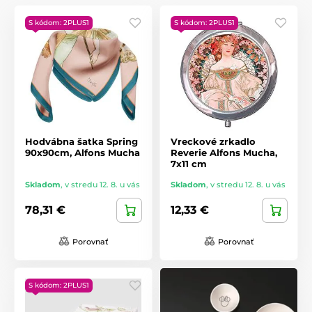
S kódom: 2PLUS1
S kódom: 2PLUS1
Hodvábna šatka Spring
Vreckové zrkadlo
90x90cm, Alfons Mucha
Reverie Alfons Mucha,
7x11 cm
Skladom
,
v stredu 12. 8. u vás
Skladom
,
v stredu 12. 8. u vás
78,31 €
12,33 €
Porovnať
Porovnať
S kódom: 2PLUS1