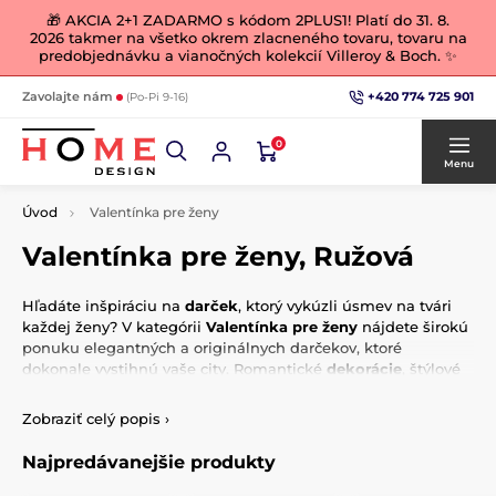
🎁 AKCIA 2+1 ZADARMO s kódom 2PLUS1! Platí do 31. 8.
2026 takmer na všetko okrem zlacneného tovaru, tovaru na
predobjednávku a vianočných kolekcií Villeroy & Boch. ✨
+420 774 725 901
Zavolajte nám
(Po-Pi 9-16)
0
Menu
Úvod
Valentínka pre ženy
Valentínka pre ženy, Ružová
Hľadáte inšpiráciu na
darček
, ktorý vykúzli úsmev na tvári
každej ženy? V kategórii
Valentínka pre ženy
nájdete širokú
ponuku elegantných a originálnych darčekov, ktoré
dokonale vystihnú vaše city. Romantické
dekorácie
, štýlové
doplnky
alebo praktické predmety s jemným a ženským
dizajnom – všetko je starostlivo vybrané tak, aby oslovilo
Zobraziť celý popis
›
ženy, ktoré majú zmysel pre detail a krásu. Prekvapte svoju
partnerku, mamičku alebo kamarátku niečím výnimočným a
Najpredávanejšie produkty
urobte z tohtoročného Valentína
nezabudnuteľný zážitok
.