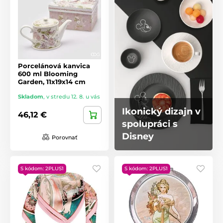
Porcelánová kanvica
600 ml Blooming
Garden, 11x19x14 cm
Skladom
,
v stredu 12. 8. u vás
Ikonický dizajn v
46,12 €
spolupráci s
Disney
Porovnať
S kódom: 2PLUS1
S kódom: 2PLUS1