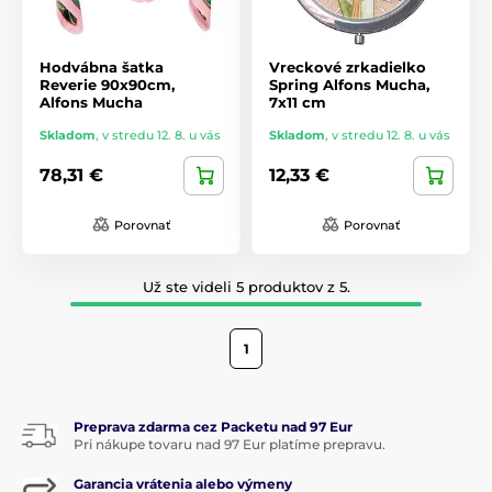
Hodvábna šatka
Vreckové zrkadielko
Reverie 90x90cm,
Spring Alfons Mucha,
Alfons Mucha
7x11 cm
Skladom
,
v stredu 12. 8. u vás
Skladom
,
v stredu 12. 8. u vás
78,31 €
12,33 €
Porovnať
Porovnať
Už ste videli 5 produktov z 5.
1
Preprava zdarma cez Packetu nad 97 Eur
Pri nákupe tovaru nad 97 Eur platíme prepravu.
Garancia vrátenia alebo výmeny