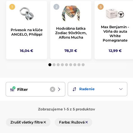
Max Benjamin -
Hodvábna šatka
Prívesok na kľúče
Vôňa do auta
Zodiac 90x90cm,
ANGELO, Philippi
White
Alfons Mucha
Pomegranate
16,04 €
78,31 €
12,99 €
Radenie
Filter
Zobrazujeme 1-5 z 5 produktov
Zrušiť všetky filtre
Farba: Ružová