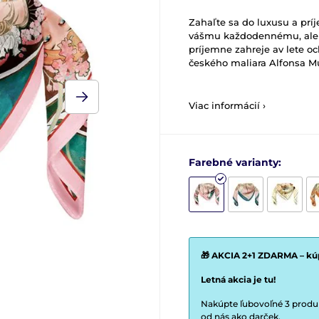
Zahaľte sa do luxusu a pr
vášmu každodennému, ale a
príjemne zahreje av lete o
českého maliara Alfonsa 
Viac informácií ›
Farebné varianty:
🎁 AKCIA 2+1 ZDARMA – kúp
Letná akcia je tu!
Nakúpte ľubovoľné 3 produkt
od nás ako darček.