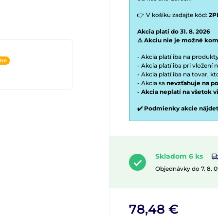
👉 V košíku zadajte kód:
2P
Akcia platí do 31. 8. 2026
⚠️ Akciu nie je možné kom
- Akcia platí iba na produk
ine
- Akcia platí iba pri vložen
- Akcia platí iba na tovar, k
- Akcia sa
nevzťahuje na po
- Akcia neplatí na všetok 
✔️ Podmienky akcie nájde
Skladom 6 ks
Objednávky do 7. 8. 
78,48 €