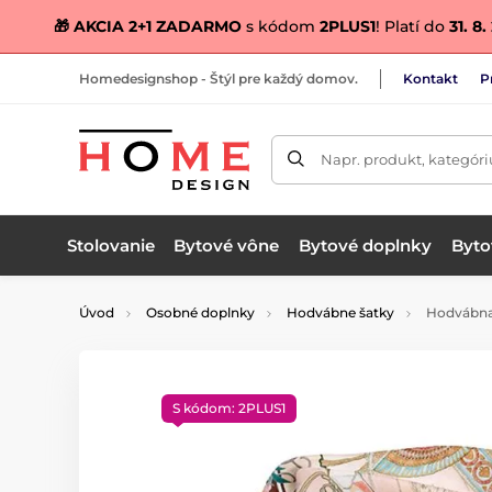
🎁 AKCIA 2+1 ZADARMO
s kódom
2PLUS1
! Platí do
31. 8
Homedesignshop - Štýl pre každý domov.
Kontakt
P
Napr. produkt, kategóri
Stolovanie
Bytové vône
Bytové doplnky
Bytov
Úvod
Osobné doplnky
Hodvábne šatky
Hodvábna 
S kódom: 2PLUS1