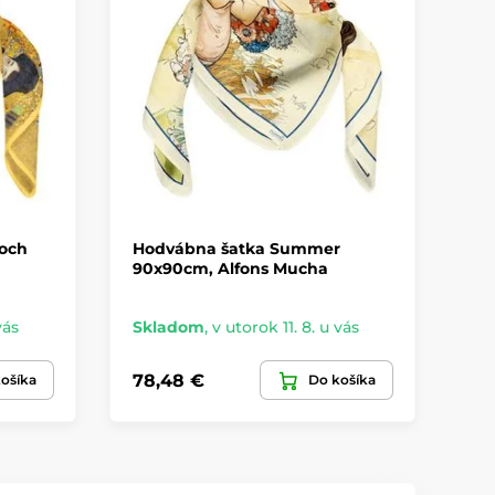
loch
Hodvábna šatka Summer
Ho
90x90cm, Alfons Mucha
Br
vás
Skladom
,
v utorok 11. 8. u vás
Sk
78,48 €
78
ošíka
Do košíka