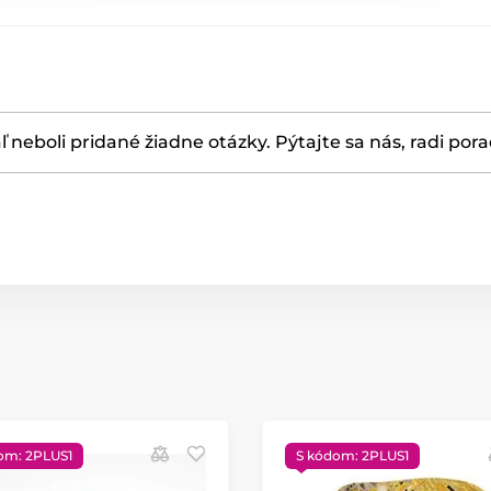
ľ neboli pridané žiadne otázky. Pýtajte sa nás, radi por
om: 2PLUS1
S kódom: 2PLUS1