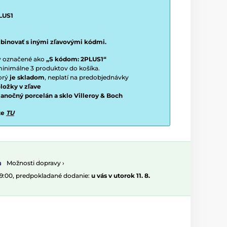
LUS1
binovať s inými zľavovými kódmi.
ty označené ako
„S kódom: 2PLUS1“
í minimálne 3 produktov do košíka.
torý
je skladom
, neplatí na predobjednávky
ložky v zľave
vianočný porcelán a sklo Villeroy & Boch
te
TU
Možnosti dopravy ›
09:00, predpokladané dodanie:
u vás v utorok 11. 8.