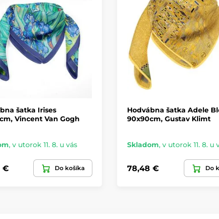
na šatka Irises
Hodvábna šatka Adele B
cm, Vincent Van Gogh
90x90cm, Gustav Klimt
om
,
v utorok 11. 8. u vás
Skladom
,
v utorok 11. 8. u 
 €
78,48 €
Do košíka
Do k