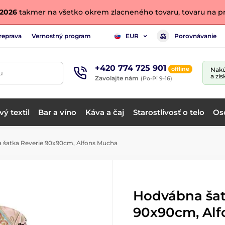
. 2026
takmer na všetko okrem zlacneného tovaru, tovaru na pr
reprava
Vernostný program
Porovnávanie
EUR
+420 774 725 901
offline
Nakú
u
a zís
Zavolajte nám
(Po-Pi 9-16)
ý textil
Bar a víno
Káva a čaj
Starostlivosť o telo
Os
šatka Reverie 90x90cm, Alfons Mucha
Hodvábna šat
90x90cm, Al