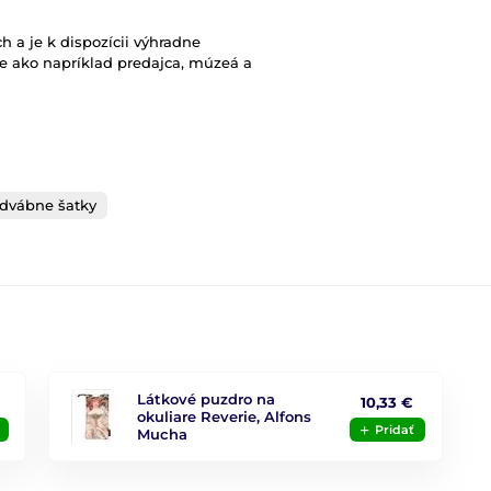
h a je k dispozícii výhradne
e ako napríklad predajca, múzeá a
dvábne šatky
Látkové puzdro na
10,33 €
okuliare Reverie, Alfons
Pridať
Mucha