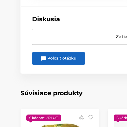
Diskusia
Zatia
Položiť otázku
Súvisiace produkty
S kódom: 2PLUS1
S kód