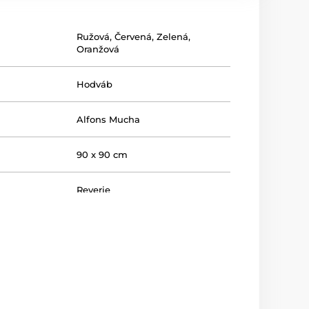
Ružová
,
Červená
,
Zelená
,
Oranžová
Hodváb
Alfons Mucha
90 x 90 cm
Reverie
lenie
Celofánový obal