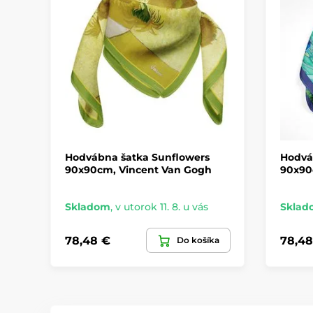
Hodvábna šatka Sunflowers
Hodváb
90x90cm, Vincent Van Gogh
90x90
Skladom
,
v utorok 11. 8. u vás
Sklad
78,48 €
78,48
Do košíka