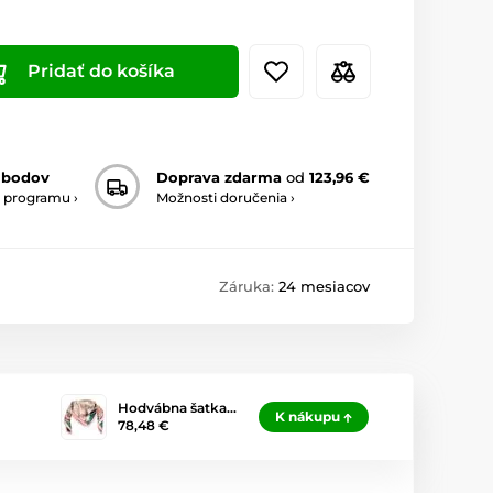
Pridať do košíka
 bodov
Doprava zdarma
od
123,96 €
 programu ›
Možnosti doručenia ›
Záruka:
24 mesiacov
Hodvábna šatka…
K nákupu
78,48 €