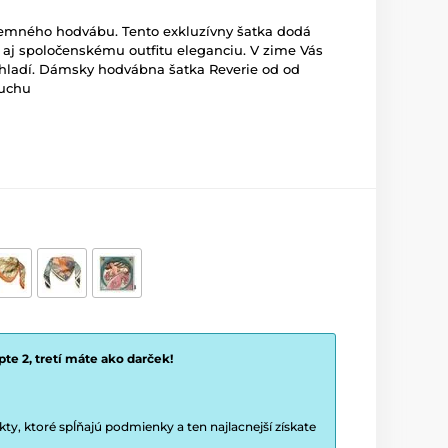
íjemného hodvábu. Tento exkluzívny šatka dodá
j spoločenskému outfitu eleganciu. V zime Vás
chladí. Dámsky hodvábna šatka Reverie od od
Muchu
te 2, tretí máte ako darček!
y, ktoré spĺňajú podmienky a ten najlacnejší získate