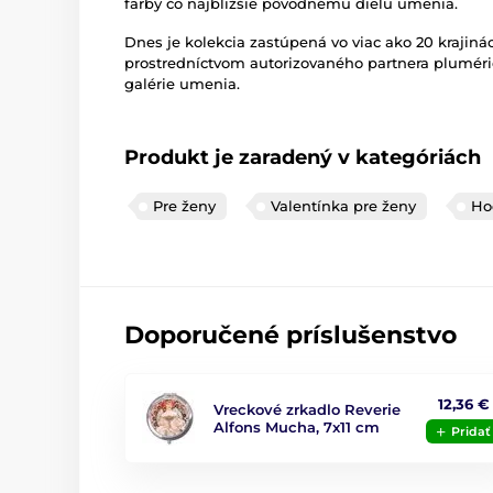
farby čo najbližšie pôvodnému dielu umenia.
Dnes je kolekcia zastúpená vo viac ako 20 krajinác
prostredníctvom autorizovaného partnera pluméri
galérie umenia.
Produkt je zaradený v kategóriách
Pre ženy
Valentínka pre ženy
Ho
Doporučené príslušenstvo
12,36 €
Vreckové zrkadlo Reverie
Alfons Mucha, 7x11 cm
Pridať