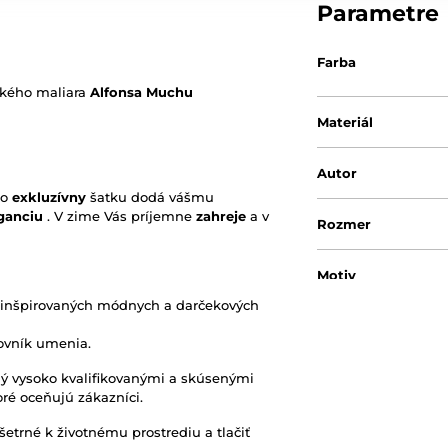
Parametre
Farba
ského maliara
Alfonsa Muchu
Materiál
Autor
to
exkluzívny
šatku dodá vášmu
ganciu
. V zime Vás príjemne
zahreje
a v
Rozmer
Motiv
inšpirovaných módnych a darčekových
Originálny obal/ba
ovník umenia.
ný vysoko kvalifikovanými a skúsenými
oré oceňujú zákazníci.
šetrné k životnému prostrediu a tlačiť