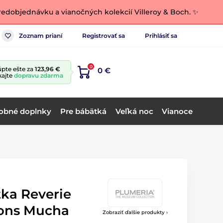
edobjednávku a vianočných kolekcií Villeroy & Boch. ✨
Zoznam prianí
Registrovať sa
Prihlásiť sa
0
pte ešte za
123,96 €
0 €
kajte
dopravu zdarma
obné doplnky
Pre bábätká
Veľká noc
Vianoce
ka Reverie
fons Mucha
Zobraziť ďalšie produkty ›