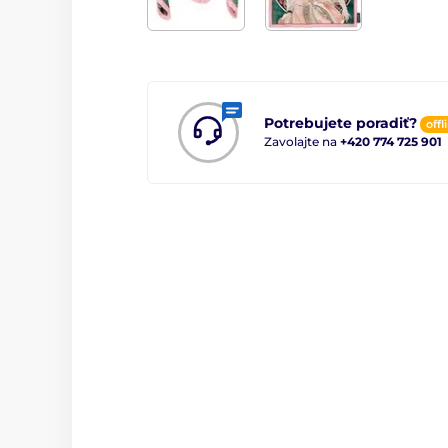
Potrebujete poradiť?
offl
Zavolajte na
+420 774 725 901