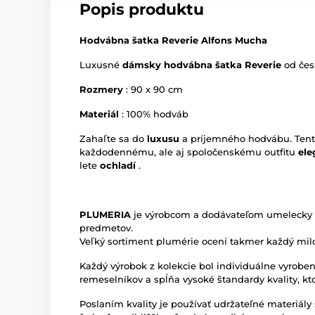
Popis produktu
Hodvábna šatka Reverie Alfons Mucha
Luxusné
dámsky hodvábna šatka Reverie
od če
Rozmery
: 90 x 90 cm
Materiál
: 100% hodváb
Zahaľte sa do
luxusu
a príjemného hodvábu. Ten
každodennému, ale aj spoločenskému outfitu
ele
lete
ochladí
.
PLUMERIA
je výrobcom a dodávateľom umelecky 
predmetov.
Veľký sortiment plumérie ocení takmer každý mil
Každý výrobok z kolekcie bol individuálne vyrobe
remeselníkov a spĺňa vysoké štandardy kvality, kt
Poslaním kvality je používať udržateľné materiály 