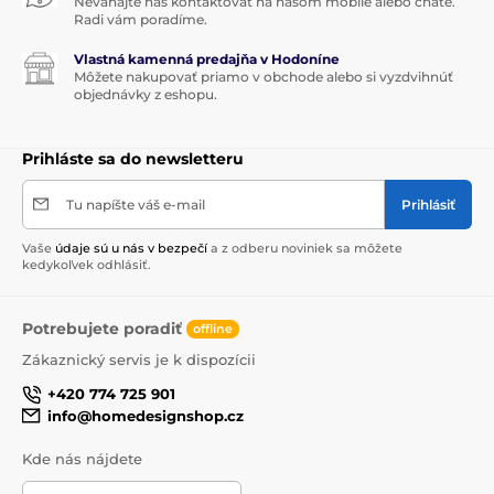
Neváhajte nás kontaktovať na našom mobile alebo chate.
Radi vám poradíme.
Vlastná kamenná predajňa v Hodoníne
Môžete nakupovať priamo v obchode alebo si vyzdvihnúť
objednávky z eshopu.
Prihláste sa do newsletteru
Tu napíšte váš e-mail
Prihlásiť
Vaše
údaje sú u nás v bezpečí
a z odberu noviniek sa môžete
kedykoľvek odhlásiť.
Potrebujete poradiť
offline
Zákaznický servis je k dispozícii
+420 774 725 901
info@homedesignshop.cz
Kde nás nájdete