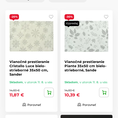
-20%
-30%
Výpredaj
Vianočné prestieranie
Vianočné prestieranie
Cristallo Luce bielo-
Piante 35x50 cm bielo-
strieborné 35x50 cm,
strieborné, Sande
Sander
Skladom
,
v utorok 11. 8. u vás
Skladom
,
v utorok 11. 8. u vás
14,83 €
14,83 €
11,87 €
10,39 €
Porovnať
Porovnať