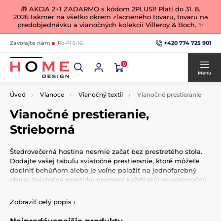
🎁 AKCIA 2+1 ZADARMO s kódom 2PLUS1! Platí do 31. 8.
2026 takmer na všetko okrem zlacneného tovaru, tovaru na
predobjednávku a vianočných kolekcií Villeroy & Boch. ✨
+420 774 725 901
Zavolajte nám
(Po-Pi 9-16)
0
Menu
Úvod
Vianoce
Vianočný textil
Vianočné prestieranie
Vianočné prestieranie,
Strieborná
Štedrovečerná hostina nesmie začať bez prestretého stola.
Dodajte vašej tabuľu sviatočné prestieranie, ktoré môžete
doplniť behúňom alebo je voľne položiť na jednofarebný
obrus. Sviatočné prostírky premení každý stôl vo výnimočný.
Prostírky sú precízne ušité z tých najlepších materiálov.
Zobraziť celý popis
›