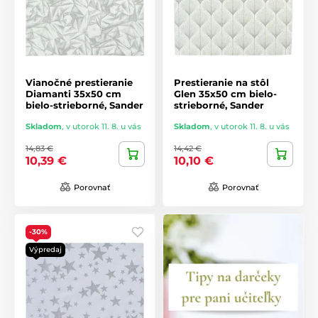
Vianočné prestieranie
Prestieranie na stôl
Diamanti 35x50 cm
Glen 35x50 cm bielo-
bielo-strieborné, Sander
strieborné, Sander
Skladom
,
v utorok 11. 8. u vás
Skladom
,
v utorok 11. 8. u vás
14,83 €
14,42 €
10,39 €
10,10 €
Porovnať
Porovnať
-30%
Výpredaj