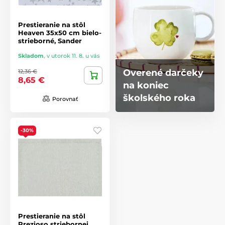
Prestieranie na stôl
Heaven 35x50 cm bielo-
strieborné, Sander
Skladom
,
v utorok 11. 8. u vás
Overené darčeky
12,36 €
8,65 €
na koniec
školského roka
Porovnať
-30%
Prestieranie na stôl
Prezioso striebornej