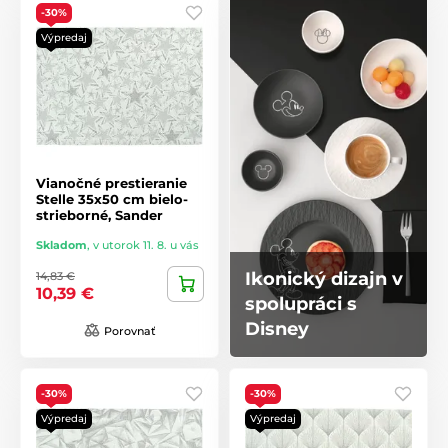
-30%
Výpredaj
Vianočné prestieranie
Stelle 35x50 cm bielo-
strieborné, Sander
Skladom
,
v utorok 11. 8. u vás
Ikonický dizajn v
14,83 €
10,39 €
spolupráci s
Disney
Porovnať
-30%
-30%
Výpredaj
Výpredaj