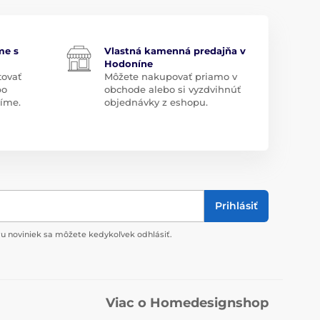
me s
Vlastná kamenná predajňa v
Hodoníne
tovať
Môžete nakupovať priamo v
bo
obchode alebo si vyzdvihnúť
díme.
objednávky z eshopu.
Prihlásiť
u noviniek sa môžete kedykoľvek odhlásiť.
Viac o Homedesignshop