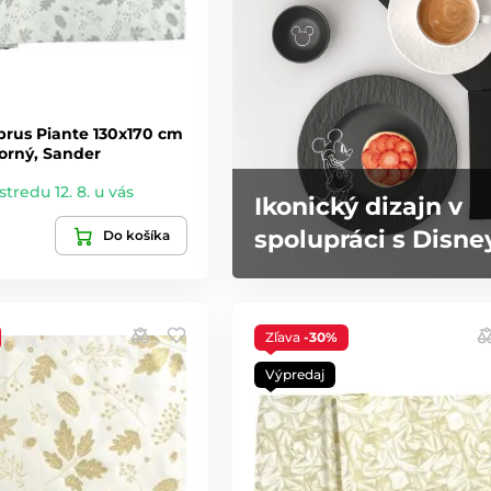
brus Piante 130x170 cm
borný, Sander
stredu 12. 8. u vás
Ikonický dizajn v
spolupráci s Disne
Do košíka
Zľava
-30%
Výpredaj