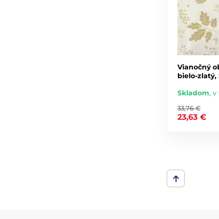
Vianočný o
bielo-zlatý
Skladom
,
v 
33,76 €
23,63 €