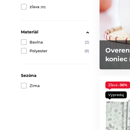
zľava
(10)
Materiál
Bavlna
(2)
Overen
Polyester
(8)
koniec 
Sezóna
Zľava
-30%
Zima
Výpredaj