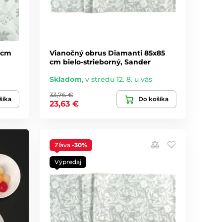
 cm
Vianočný obrus Diamanti 85x85
cm bielo-strieborný, Sander
Skladom
,
v stredu 12. 8. u vás
33,76 €
šíka
Do košíka
23,63 €
Zľava
-30%
Výpredaj