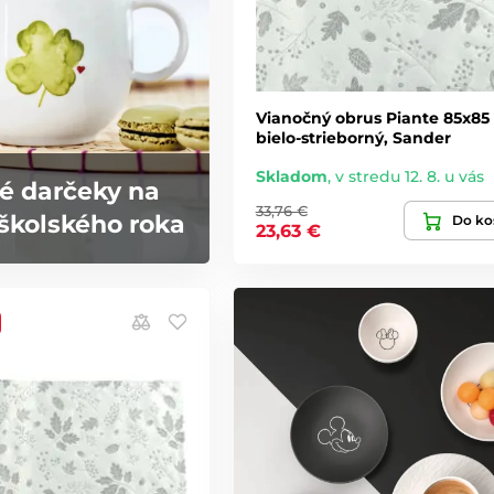
Vianočný obrus Piante 85x85
bielo-strieborný, Sander
Skladom
,
v stredu 12. 8. u vás
é darčeky na
33,76 €
školského roka
Do ko
23,63 €