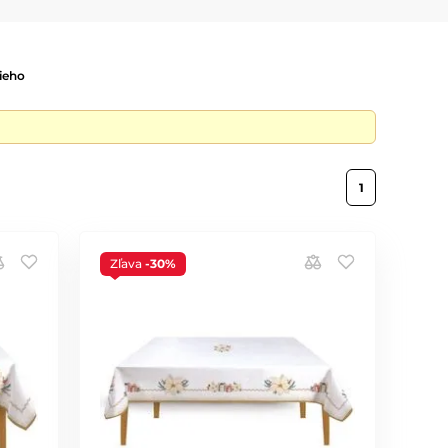
ieho
1
Zľava
-30%