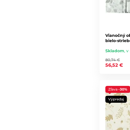
Vianočný o
bielo-strie
Skladom
,
v 
80,74 €
56,52 €
Zľava
-30%
Výpredaj