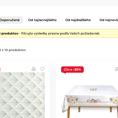
Doporučené
Od najlacnejšieho
Od najdražšieho
Od najnovš
0 produktov
- filtrujte výsledky presne podľa Vašich požiadaviek.
 z 10 produktov
Zľava
-30%