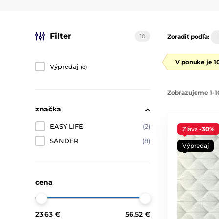
Filter
10
Zoradiť podľa:
V ponuke je 1
Výpredaj
(8)
Zobrazujeme 1-10
značka
EASY LIFE
(2)
Zľava
-30%
SANDER
(8)
Výpredaj
cena
23.63 €
56.52 €