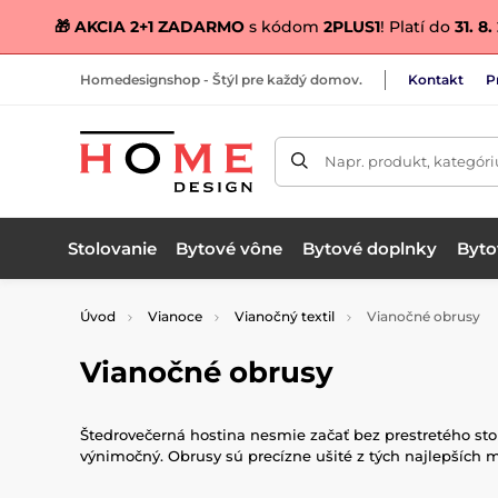
🎁 AKCIA 2+1 ZADARMO
s kódom
2PLUS1
! Platí do
31. 8
Homedesignshop - Štýl pre každý domov.
Kontakt
P
Napr. produkt, kategóri
Stolovanie
Bytové vône
Bytové doplnky
Bytov
Úvod
Vianoce
Vianočný textil
Vianočné obrusy
Vianočné obrusy
Štedrovečerná hostina nesmie začať bez prestretého stol
výnimočný. Obrusy sú precízne ušité z tých najlepších m