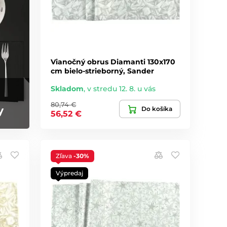
Vianočný obrus Diamanti 130x170
cm bielo-strieborný, Sander
Skladom
,
v stredu 12. 8. u vás
80,74 €
y
Do košíka
56,52 €
Zľava
-30%
Výpredaj