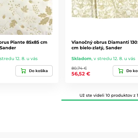
brus Piante 85x85 cm
Vianočný obrus Diamanti 130
, Sander
cm bielo-zlatý, Sander
stredu 12. 8. u vás
Skladom
,
v stredu 12. 8. u vás
80,74 €
Do košíka
Do ko
56,52 €
Už ste videli 10 produktov z 1