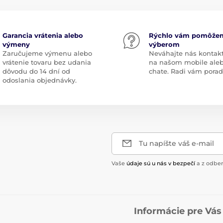
Garancia vrátenia alebo
Rýchlo vám pomôže
výmeny
výberom
Zaručujeme výmenu alebo
Neváhajte nás kontak
vrátenie tovaru bez udania
na našom mobile ale
dôvodu do 14 dní od
chate. Radi vám pora
odoslania objednávky.
Tu napíšte váš e-mail
Vaše
údaje sú u nás v bezpečí
a z odber
Informácie pre Vás