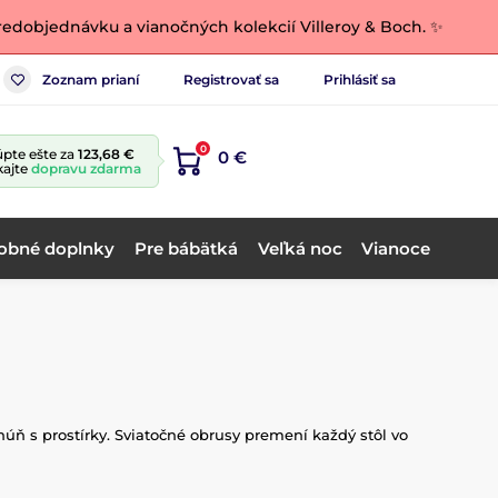
edobjednávku a vianočných kolekcií Villeroy & Boch. ✨
Zoznam prianí
Registrovať sa
Prihlásiť sa
0
pte ešte za
123,68 €
0 €
kajte
dopravu zdarma
obné doplnky
Pre bábätká
Veľká noc
Vianoce
húň s prostírky. Sviatočné obrusy premení každý stôl vo