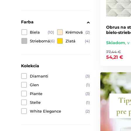
Farba
Obrus na st
bielo-strie
Biela
(10)
Krémová
(2)
Strieborná
(6)
Zlatá
(4)
Skladom
,
v 
77,44 €
54,21 €
Kolekcia
Diamanti
(3)
Glen
(1)
Piante
(3)
Stelle
(1)
White Elegance
(2)