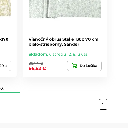
x170
Vianočný obrus Stelle 130x170 cm
bielo-strieborný, Sander
Skladom
,
v stredu 12. 8. u vás
80,74 €
šíka
Do košíka
56,52 €
0.
1