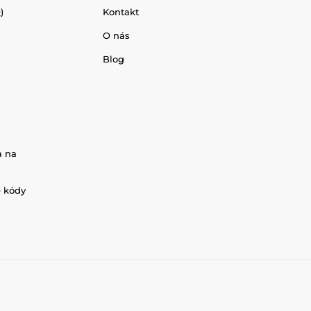
)
Kontakt
O nás
Blog
a na
é kódy