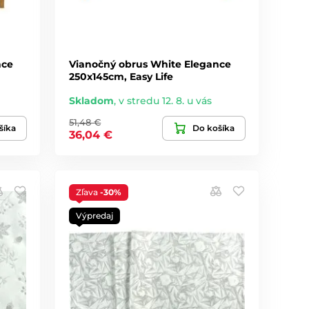
nce
Vianočný obrus White Elegance
250x145cm, Easy Life
Skladom
,
v stredu 12. 8. u vás
51,48 €
šíka
Do košíka
36,04 €
Zľava
-30%
Výpredaj