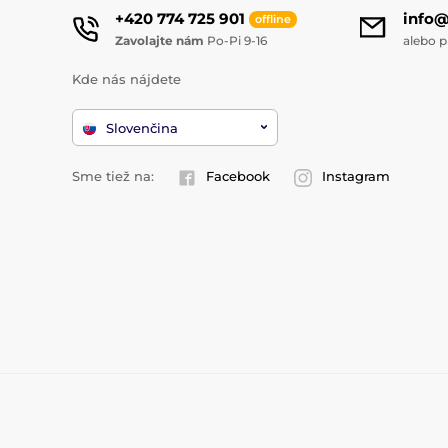
+420 774 725 901
info
offline
Zavolajte nám
Po-Pi 9-16
alebo p
Kde nás nájdete
Slovenčina
Sme tiež na:
Facebook
Instagram