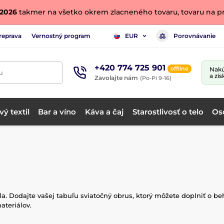
. 2026
takmer na všetko okrem zlacneného tovaru, tovaru na pr
reprava
Vernostný program
Porovnávanie
EUR
+420 774 725 901
offline
Nakú
u
a zís
Zavolajte nám
(Po-Pi 9-16)
ý textil
Bar a víno
Káva a čaj
Starostlivosť o telo
Os
a. Dodajte vašej tabuľu sviatočný obrus, ktorý môžete doplniť o be
ateriálov.