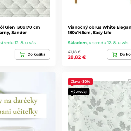
ôl Glen 130x170 cm
Vianočný obrus White Elega
borný, Sander
180x145cm, Easy Life
stredu 12. 8. u vás
Skladom
,
v stredu 12. 8. u vás
41,18 €
Do košíka
Do ko
28,82 €
Zľava
-30%
Výpredaj