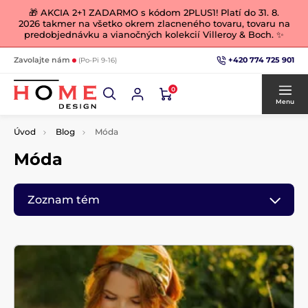
🎁 AKCIA 2+1 ZADARMO s kódom 2PLUS1! Platí do 31. 8.
2026 takmer na všetko okrem zlacneného tovaru, tovaru na
predobjednávku a vianočných kolekcií Villeroy & Boch. ✨
+420 774 725 901
Zavolajte nám
(Po-Pi 9-16)
0
Menu
Úvod
Blog
Móda
Móda
Zoznam tém