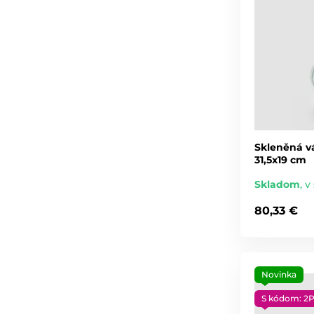
Skleněná vá
31,5x19 cm
Skladom
,
v 
80,33 €
Novinka
S kódom: 2