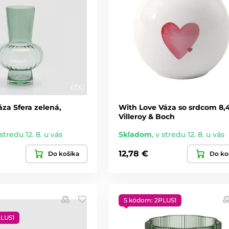
za Sfera zelená,
With Love Váza so srdcom 8,
Villeroy & Boch
stredu 12. 8. u vás
Skladom
,
v stredu 12. 8. u vás
12,78 €
Do košíka
Do ko
S kódom: 2PLUS1
PLUS1