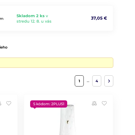
Skladom 2 ks
v
37,05 €
ým
stredu 12. 8. u vás
ieho
…
1
4
S kódom: 2PLUS1