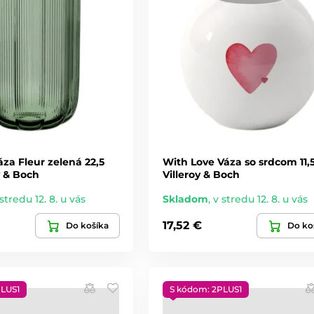
za Fleur zelená 22,5
With Love Váza so srdcom 11,
y & Boch
Villeroy & Boch
stredu 12. 8. u vás
Skladom
,
v stredu 12. 8. u vás
17,52 €
Do košíka
Do ko
PLUS1
S kódom: 2PLUS1