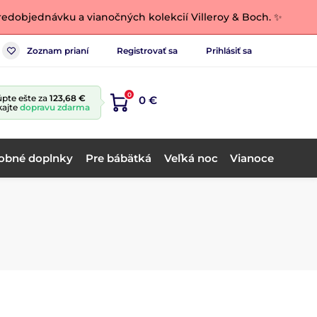
edobjednávku a vianočných kolekcií Villeroy & Boch. ✨
Zoznam prianí
Registrovať sa
Prihlásiť sa
0
pte ešte za
123,68 €
0 €
kajte
dopravu zdarma
obné doplnky
Pre bábätká
Veľká noc
Vianoce