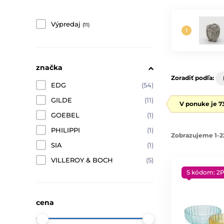
Výpredaj
(11)
značka
Zoradiť podľa:
EDG
(54)
GILDE
(11)
V ponuke je 7
GOEBEL
(1)
PHILIPPI
(1)
Zobrazujeme 1-2
SIA
(1)
VILLEROY & BOCH
(5)
S kódom: 2
cena