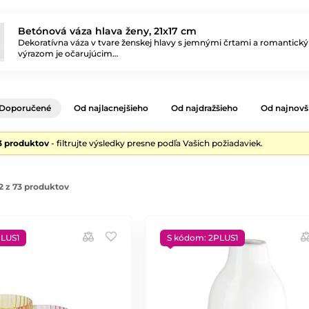
Betónová váza hlava ženy, 21x17 cm
Dekoratívna váza v tvare ženskej hlavy s jemnými črtami a romantick
výrazom je očarujúcim…
Doporučené
Od najlacnejšieho
Od najdražšieho
Od najnovš
3 produktov
- filtrujte výsledky presne podľa Vašich požiadaviek.
2 z 73 produktov
PLUS1
S kódom: 2PLUS1