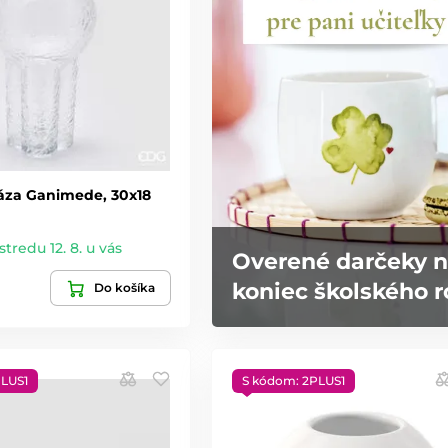
áza Ganimede, 30x18
stredu 12. 8. u vás
Overené darčeky 
koniec školského 
Do košíka
PLUS1
S kódom: 2PLUS1