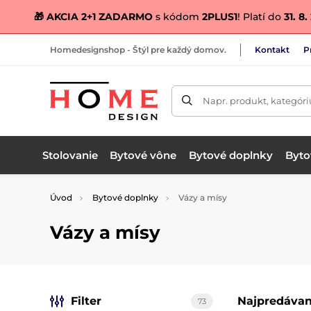
🎁 AKCIA 2+1 ZADARMO
s kódom
2PLUS1
! Platí do
31. 8
Homedesignshop - Štýl pre každý domov.
Kontakt
P
Napr. produkt, kategóri
Stolovanie
Bytové vône
Bytové doplnky
Bytov
Úvod
Bytové doplnky
Vázy a mísy
Vázy a mísy
Filter
Najpredávan
73