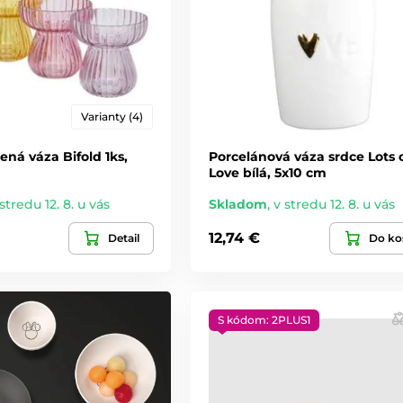
Varianty (4)
ená váza Bifold 1ks,
Porcelánová váza srdce Lots 
Love bílá, 5x10 cm
stredu 12. 8. u vás
Skladom
,
v stredu 12. 8. u vás
12,74 €
Detail
Do ko
S kódom: 2PLUS1