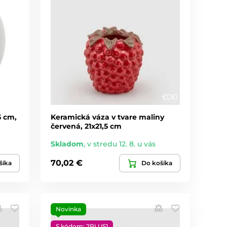
5 cm,
Keramická váza v tvare maliny
červená, 21x21,5 cm
Skladom
,
v stredu 12. 8. u vás
70,02 €
šíka
Do košíka
Novinka
S kódom: 2PLUS1