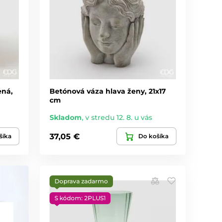
ená,
Betónová váza hlava ženy, 21x17
cm
Skladom
,
v stredu 12. 8. u vás
37,05 €
šíka
Do košíka
Doprava zadarmo
S kódom: 2PLUS1