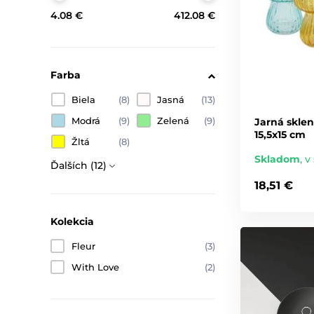
4.08 €
412.08 €
Farba
Biela
(8)
Jasná
(13)
Modrá
(9)
Zelená
(9)
Jarná sklen
15,5x15 cm
Žltá
(8)
Skladom
,
v 
Ďalších (12)
18,51 €
Kolekcia
Fleur
(3)
With Love
(2)