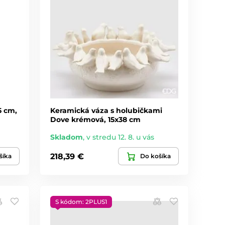
5 cm,
Keramická váza s holubičkami
Dove krémová, 15x38 cm
Skladom
,
v stredu 12. 8. u vás
218,39 €
šíka
Do košíka
S kódom: 2PLUS1