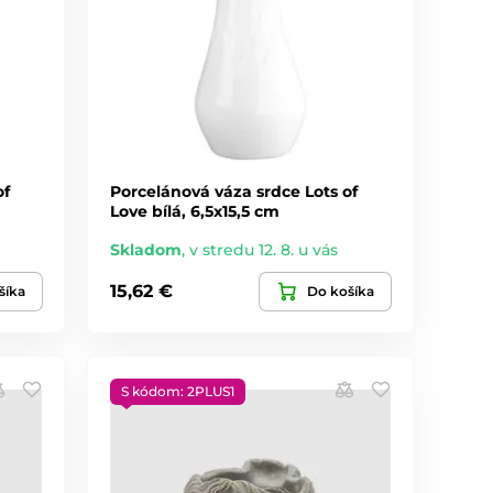
of
Porcelánová váza srdce Lots of
Love bílá, 6,5x15,5 cm
Skladom
,
v stredu 12. 8. u vás
15,62 €
šíka
Do košíka
S kódom: 2PLUS1