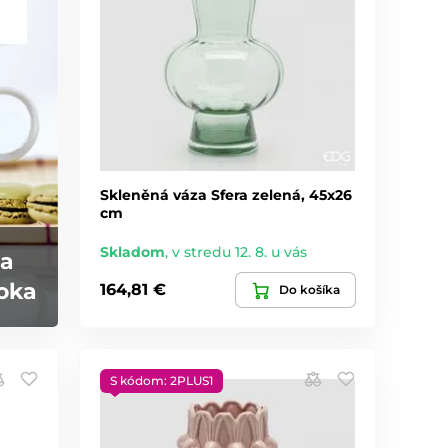
Skleněná váza Sfera zelená, 45x26
cm
Skladom
,
v stredu 12. 8. u vás
na
roka
164,81 €
Do košíka
S kódom: 2PLUS1