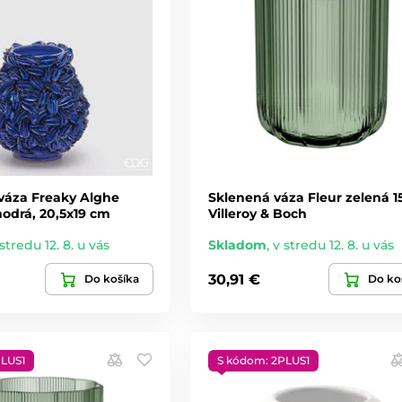
váza Freaky Alghe
Sklenená váza Fleur zelená 1
drá, 20,5x19 cm
Villeroy & Boch
stredu 12. 8. u vás
Skladom
,
v stredu 12. 8. u vás
30,91 €
Do košíka
Do ko
PLUS1
S kódom: 2PLUS1