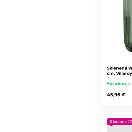
Sklenená vá
cm, Villero
Skladom
,
v 
45,96 €
S kódom: 2