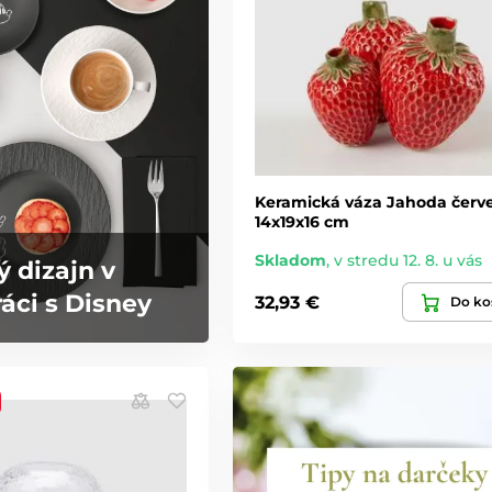
Keramická váza Jahoda červ
14x19x16 cm
Skladom
,
v stredu 12. 8. u vás
ý dizajn v
áci s Disney
32,93 €
Do ko