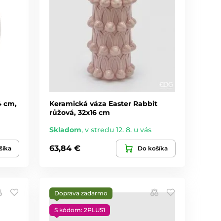
4 cm,
Keramická váza Easter Rabbit
růžová, 32x16 cm
Skladom
,
v stredu 12. 8. u vás
63,84 €
šíka
Do košíka
Doprava zadarmo
S kódom: 2PLUS1