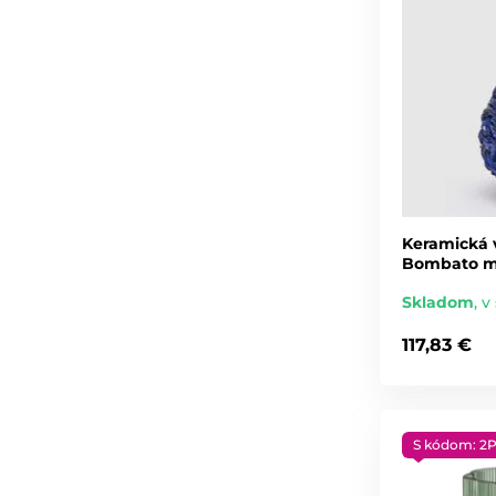
Keramická 
Bombato mo
Skladom
,
v 
117,83 €
S kódom: 2