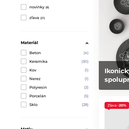
novinky
(8)
zľava
(21)
Materiál
Beton
(4)
Keramika
(30)
Ikonick
Kov
(1)
spolupr
Nerez
(1)
Polyresin
(3)
Porcelán
(5)
Sklo
(28)
Zľava
-20%