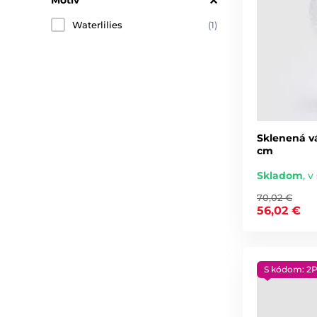
Motiv
Waterlilies
(1)
Sklenená v
cm
Skladom
,
v 
70,02 €
56,02 €
S kódom: 2