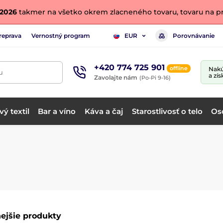
. 2026
takmer na všetko okrem zlacneného tovaru, tovaru na pr
reprava
Vernostný program
Porovnávanie
EUR
+420 774 725 901
offline
Nakú
u
a zís
Zavolajte nám
(Po-Pi 9-16)
ý textil
Bar a víno
Káva a čaj
Starostlivosť o telo
Os
ejšie produkty