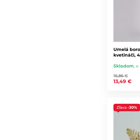
Umelá boro
kvetináči, 
Skladom
,
v 
16,86 €
13,49 €
Zľava
-30%