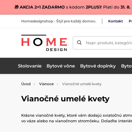
🎁 AKCIA 2+1 ZADARMO
s kódom
2PLUS1
! Platí do
31. 8
Homedesignshop - Štýl pre každý domov.
Kontakt
P
Napr. produkt, kategóri
Stolovanie
Bytové vône
Bytové doplnky
Bytov
Úvod
Vianoce
Vianočné umelé kvety
Vianočné umelé kvety
Krásne vianočné kvety, ktoré vám dodajú sviatočnú atmos
vo váze alebo na vianočnom stromčeku. Dolaďte interiér