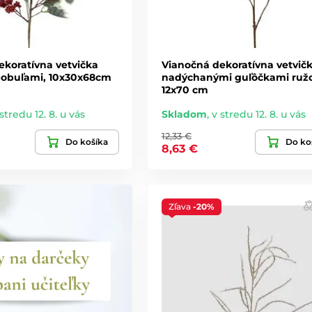
ekoratívna vetvička
Vianočná dekoratívna vetvičk
bobuľami, 10x30x68cm
nadýchanými guľôčkami ružo
12x70 cm
stredu 12. 8. u vás
Skladom
,
v stredu 12. 8. u vás
12,33 €
Do košíka
Do ko
8,63 €
Zľava
-20%