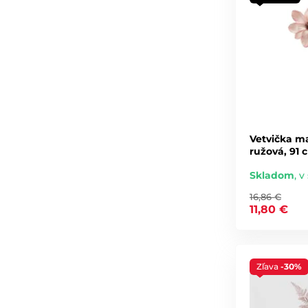
Vetvička ma
ružová, 91 
Skladom
,
v 
16,86 €
11,80 €
Zľava
-30%