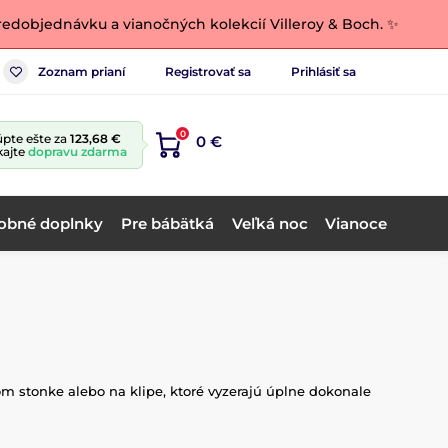
edobjednávku a vianočných kolekcií Villeroy & Boch. ✨
Zoznam prianí
Registrovať sa
Prihlásiť sa
0
pte ešte za
123,68 €
0 €
kajte
dopravu zdarma
obné doplnky
Pre bábätká
Veľká noc
Vianoce
om stonke alebo na klipe, ktoré vyzerajú úplne dokonale