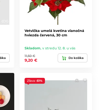
Vetvička umelá kvetina vianočná
hviezda červená, 30 cm
Skladom
,
v stredu 12. 8. u vás
11,50 €
šíka
Do košíka
9,20 €
Zľava
-51%