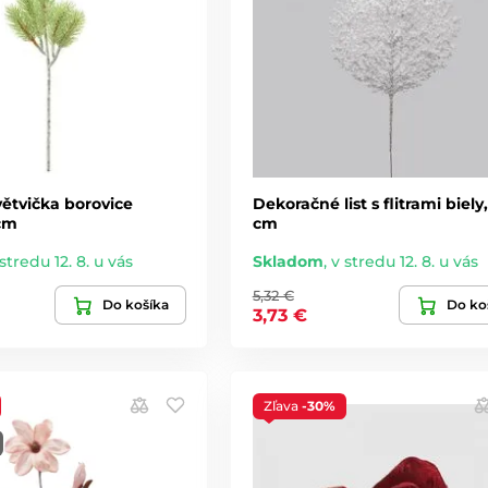
ětvička borovice
Dekoračné list s flitrami biely
 cm
cm
stredu 12. 8. u vás
Skladom
,
v stredu 12. 8. u vás
5,32 €
Do košíka
Do ko
3,73 €
Zľava
-30%