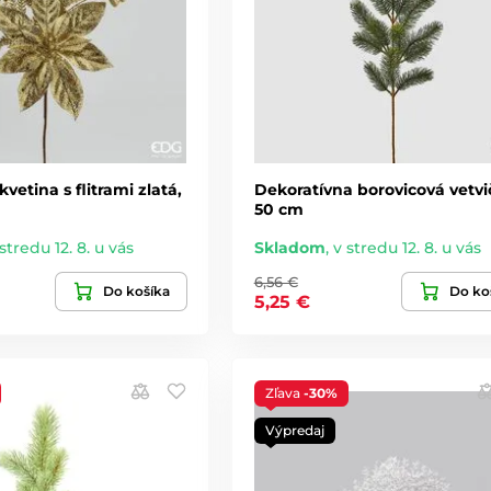
vetina s flitrami zlatá,
Dekoratívna borovicová vetvi
50 cm
stredu 12. 8. u vás
Skladom
,
v stredu 12. 8. u vás
6,56 €
Do košíka
Do ko
5,25 €
Zľava
-30%
Výpredaj