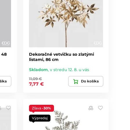
, 48
Dekoračné vetvičku so zlatými
listami, 86 cm
Skladom
,
v stredu 12. 8. u vás
11,09 €
šíka
Do košíka
7,77 €
Zľava
-30%
Výpredaj