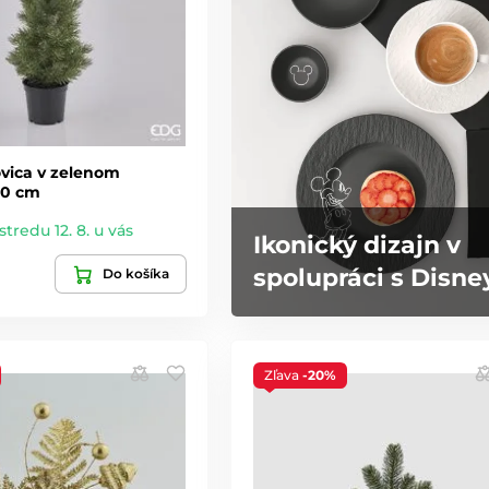
vica v zelenom
40 cm
stredu 12. 8. u vás
Ikonický dizajn v
spolupráci s Disne
Do košíka
Zľava
-20%