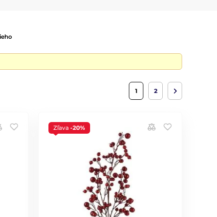
ieho
1
2
Zľava
-20%