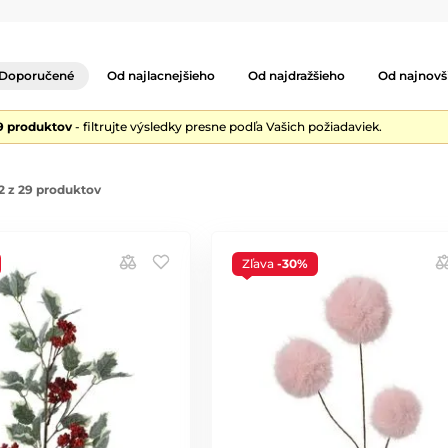
Doporučené
Od najlacnejšieho
Od najdražšieho
Od najnovš
9 produktov
- filtrujte výsledky presne podľa Vašich požiadaviek.
2 z 29 produktov
Zľava
-30%