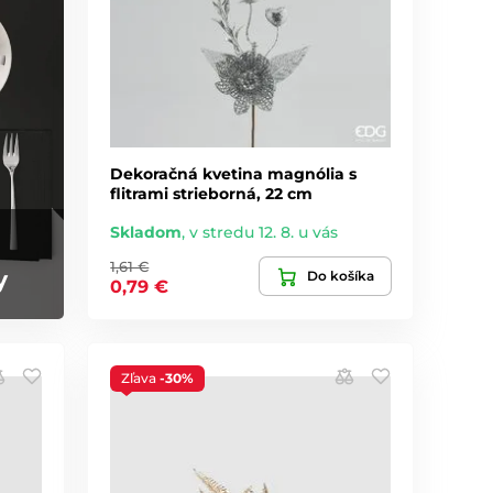
Dekoračná kvetina magnólia s
flitrami strieborná, 22 cm
Skladom
,
v stredu 12. 8. u vás
1,61 €
y
Do košíka
0,79 €
Zľava
-30%