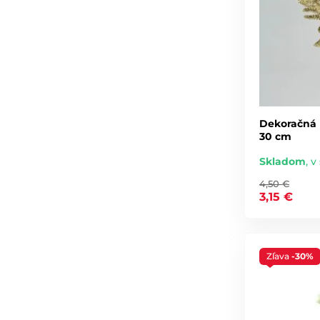
Dekoračná k
30 cm
Skladom
,
v 
4,50 €
3,15 €
Zľava
-30%