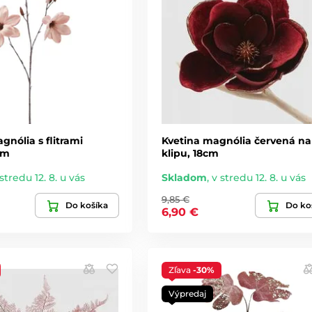
gnólia s flitrami
Kvetina magnólia červená na
cm
klipu, 18cm
stredu 12. 8. u vás
Skladom
,
v stredu 12. 8. u vás
9,85 €
Do košíka
Do ko
6,90 €
Zľava
-30%
Výpredaj