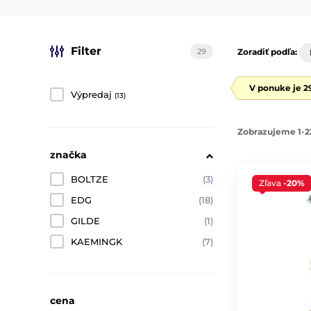
Filter
29
Zoradiť podľa:
V ponuke je 2
Výpredaj
(13)
Zobrazujeme 1-2
značka
BOLTZE
(3)
Zľava
-20%
EDG
(18)
GILDE
(1)
KAEMINGK
(7)
cena