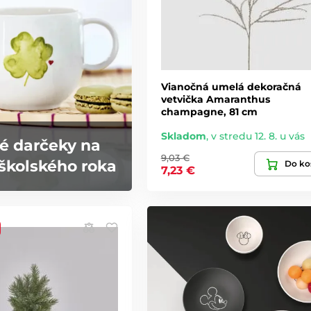
Vianočná umelá dekoračná
vetvička Amaranthus
champagne, 81 cm
Skladom
,
v stredu 12. 8. u vás
é darčeky na
9,03 €
školského roka
Do ko
7,23 €