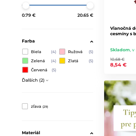
0.79 €
20.65 €
Vianočná d
cesmíny s 
Farba
Skladom
,
v 
Biela
(4)
Ružová
(5)
10,68 €
Zelená
(4)
Zlatá
(5)
8,54 €
Červená
(5)
Ďalších (2)
zľava
(29)
Materiál