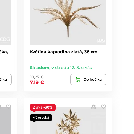
čka,
Květina kapradina zlatá, 38 cm
Skladom
,
v stredu 12. 8. u vás
10,27 €
šíka
Do košíka
7,19 €
Zľava
-30%
Výpredaj