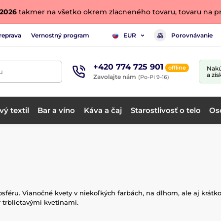
. 2026
takmer na všetko okrem zlacneného tovaru, tovaru na pr
reprava
Vernostný program
Porovnávanie
EUR
+420 774 725 901
offline
Nakú
u
a zís
Zavolajte nám
(Po-Pi 9-16)
ý textil
Bar a víno
Káva a čaj
Starostlivosť o telo
Os
féru. Vianočné kvety v niekoľkých farbách, na dlhom, ale aj krátk
 trblietavými kvetinami.