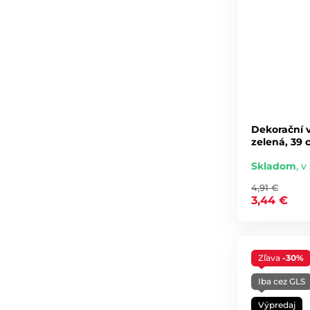
Dekorační v
zelená, 39
Skladom
,
v 
4,91 €
3,44 €
Zľava
-30%
Iba cez GLS
Výpredaj