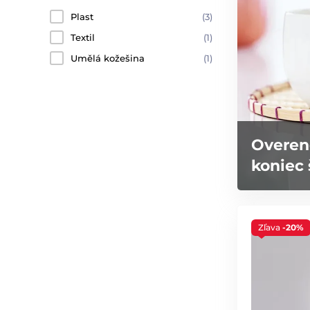
Plast
(3)
Textil
(1)
Umělá kožešina
(1)
Overen
koniec 
Zľava
-20%