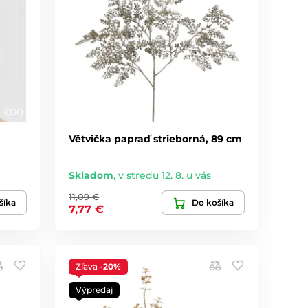
Větvička papraď strieborná, 89 cm
Skladom
,
v stredu 12. 8. u vás
11,09 €
šíka
Do košíka
7,77 €
Zľava
-20%
Výpredaj