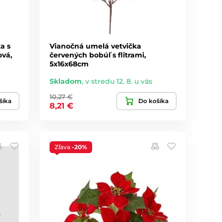
a s
Vianočná umelá vetvička
vá,
červených bobúľ s flitrami,
5x16x68cm
Skladom
,
v stredu 12. 8. u vás
10,27 €
šíka
Do košíka
8,21 €
Zľava
-20%