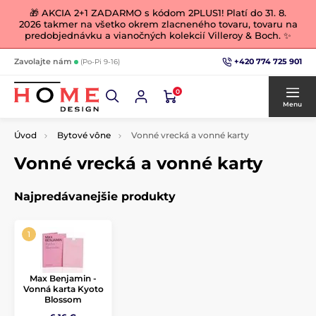
🎁 AKCIA 2+1 ZADARMO s kódom 2PLUS1! Platí do 31. 8.
2026 takmer na všetko okrem zlacneného tovaru, tovaru na
predobjednávku a vianočných kolekcií Villeroy & Boch. ✨
+420 774 725 901
Zavolajte nám
(Po-Pi 9-16)
0
Menu
Úvod
Bytové vône
Vonné vrecká a vonné karty
Vonné vrecká a vonné karty
Najpredávanejšie produkty
Max Benjamin -
Vonná karta Kyoto
Blossom