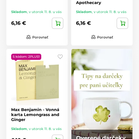
Apothecary
Skladom
,
v utorok 11. 8. u vás
Skladom
,
v utorok 11. 8. u vás
6,16 €
6,16 €
Porovnať
Porovnať
S kódom: 2PLUS1
Max Benjamin - Vonná
karta Lemongrass and
Ginger
Skladom
,
v utorok 11. 8. u vás
Overené darčeky