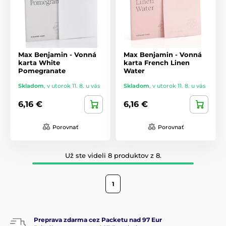
Max Benjamin - Vonná
Max Benjamin - Vonná
karta White
karta French Linen
Pomegranate
Water
Skladom
,
v utorok 11. 8. u vás
Skladom
,
v utorok 11. 8. u vás
6,16 €
6,16 €
Porovnať
Porovnať
Už ste videli 8 produktov z 8.
1
Preprava zdarma cez Packetu nad 97 Eur