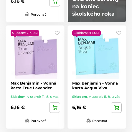
6,16 €
na koniec
školského roka
Porovnať
S kódom: 2PLUS1
S kódom: 2PLUS1
Max Benjamin - Vonná
Max Benjamin - Vonná
karta True Lavender
karta Acqua Viva
Skladom
,
v utorok 11. 8. u vás
Skladom
,
v utorok 11. 8. u vás
6,16 €
6,16 €
Porovnať
Porovnať