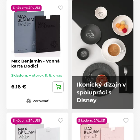
S kódom: 2PLUS1
Max Benjamin - Vonná
karta Dodici
Skladom
,
v utorok 11. 8. u vás
Ikonický dizajn v
6,16 €
spolupráci s
Disney
Porovnať
S kódom: 2PLUS1
S kódom: 2PLUS1