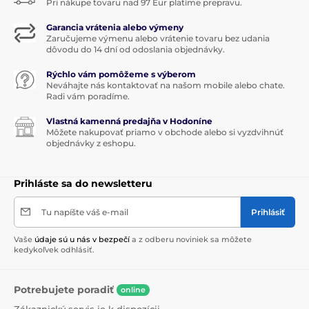
Pri nákupe tovaru nad 97 Eur platíme prepravu.
Garancia vrátenia alebo výmeny
Zaručujeme výmenu alebo vrátenie tovaru bez udania
dôvodu do 14 dní od odoslania objednávky.
Rýchlo vám pomôžeme s výberom
Neváhajte nás kontaktovať na našom mobile alebo chate.
Radi vám poradíme.
Vlastná kamenná predajňa v Hodoníne
Môžete nakupovať priamo v obchode alebo si vyzdvihnúť
objednávky z eshopu.
Prihláste sa do newsletteru
Tu napíšte váš e-mail
Prihlásiť
Vaše
údaje sú u nás v bezpečí
a z odberu noviniek sa môžete
kedykoľvek odhlásiť.
Potrebujete poradiť
online