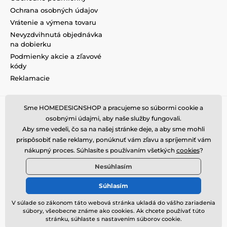
Ochrana osobných údajov
Vrátenie a výmena tovaru
Nevyzdvihnutá objednávka
na dobierku
Podmienky akcie a zľavové
kódy
Reklamacie
Sme HOMEDESIGNSHOP a pracujeme so súbormi cookie a
osobnými údajmi, aby naše služby fungovali.
Aby sme vedeli, čo sa na našej stránke deje, a aby sme mohli
prispôsobiť naše reklamy, ponúknuť vám zľavu a spríjemniť vám
nákupný proces. Súhlasíte s používaním všetkých
cookies
?
Nesúhlasím
Súhlasím
V súlade so zákonom táto webová stránka ukladá do vášho zariadenia
súbory, všeobecne známe ako cookies. Ak chcete používať túto
© 2026 www.homedesignshop.sk ⦁ E-shop vytvorila
SIMPLIA.cz
stránku, súhlaste s nastavením súborov cookie.