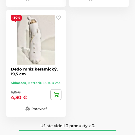
-30%
Dedo mráz keramický,
19,5 cm
Skladom
,
v stredu 12. 8. u vás
6,15 €
4,30 €
Porovnať
Už ste videli 3 produkty z 3.