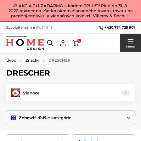
🎁 AKCIA 2+1 ZADARMO s kódom 2PLUS1! Platí do 31. 8.
2026 takmer na všetko okrem zlacneného tovaru, tovaru na
predobjednávku a vianočných kolekcií Villeroy & Boch. ✨
+420 774 725 901
Zavolajte nám
(Po-Pi 9-16)
0
Menu
Úvod
Značky
DRESCHER
DRESCHER
Vianoce
3
Zobraziť ďalšie kategórie