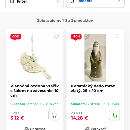
Radenie
Filter
Zobrazujeme 1-3 z 3 produktov
-20%
-30%
Vianočná ozdoba vtáčik
Keramický dedo mráz
s šálom na zavesenie, 10
zlatý, 29 x 10 cm
cm
Skladom
,
v stredu 12. 8. u vás
Skladom
,
v stredu 12. 8. u vás
6,39 €
20,40 €
5,12 €
14,28 €
Porovnať
Porovnať