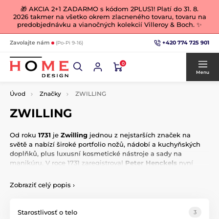
🎁 AKCIA 2+1 ZADARMO s kódom 2PLUS1! Platí do 31. 8.
2026 takmer na všetko okrem zlacneného tovaru, tovaru na
predobjednávku a vianočných kolekcií Villeroy & Boch. ✨
+420 774 725 901
Zavolajte nám
(Po-Pi 9-16)
0
Menu
Úvod
Značky
ZWILLING
ZWILLING
Od roku
1731
je
Zwilling
jednou z nejstarších značek na
světě a nabízí široké portfolio nožů, nádobí a kuchyňských
doplňků, plus luxusní kosmetické nástroje a sady na
manikúru.
V roce 1731 zaregistroval
Peter Henckels
nyní
světově proslulý
ZWILLING
jako ochrannou známku v
Cutler's Guild of Solingen, čímž položil základ mezinárodní
Zobraziť celý popis
›
společnosti.
Bílý symbol
ZWILLING
na červeném pozadí je
Starostlivosť o telo
3
dnes
výrazem
sofistikovaného životního stylu. Ať už jde
o