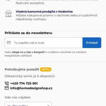
Radi vám poradíme.
Vlastná kamenná predajňa v Hodoníne
Môžete nakupovať priamo v obchode alebo si vyzdvihnúť
objednávky z eshopu.
Prihláste sa do newsletteru
Tu napíšte váš e-mail
Prihlásiť
Vaše
údaje sú u nás v bezpečí
a z odberu noviniek sa môžete
kedykoľvek odhlásiť.
Potrebujete poradiť
offline
Zákaznický servis je k dispozícii
+420 774 725 901
info@homedesignshop.cz
Kde nás nájdete