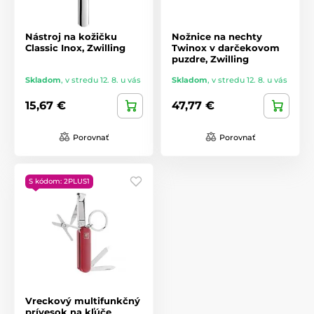
Nástroj na kožičku
Nožnice na nechty
Classic Inox, Zwilling
Twinox v darčekovom
puzdre, Zwilling
Skladom
,
v stredu 12. 8. u vás
Skladom
,
v stredu 12. 8. u vás
15,67 €
47,77 €
Porovnať
Porovnať
S kódom: 2PLUS1
Vreckový multifunkčný
prívesok na kľúče