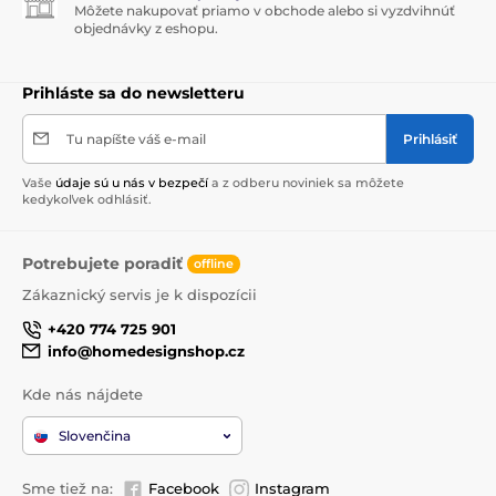
Môžete nakupovať priamo v obchode alebo si vyzdvihnúť
objednávky z eshopu.
Prihláste sa do newsletteru
Tu napíšte váš e-mail
Prihlásiť
Vaše
údaje sú u nás v bezpečí
a z odberu noviniek sa môžete
kedykoľvek odhlásiť.
Potrebujete poradiť
offline
Zákaznický servis je k dispozícii
+420 774 725 901
info@homedesignshop.cz
Kde nás nájdete
Slovenčina
Sme tiež na:
Facebook
Instagram