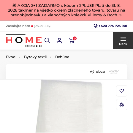
🎁 AKCIA 2+1 ZADARMO s kódom 2PLUS1! Platí do 31. 8.
2026 takmer na všetko okrem zlacneného tovaru, tovaru na
predobjednávku a vianočných kolekcií Villeroy & Boch. ✨
+420 774 725 901
Zavolajte nám
(Po-Pi 9-16)
0
Menu
Úvod
Bytový textil
Behúne
Výrobca