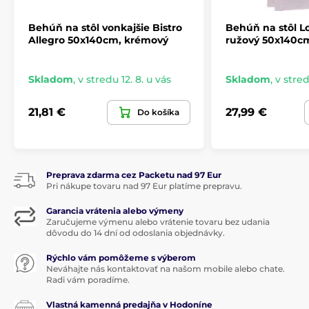
Behúň na stôl vonkajšie Bistro
Behúň na stôl Lo
Allegro 50x140cm, krémový
ružový 50x140c
Skladom
,
v stredu 12. 8. u vás
Skladom
,
v stred
21,81 €
27,99 €
Do košíka
Preprava zdarma cez Packetu nad 97 Eur
Pri nákupe tovaru nad 97 Eur platíme prepravu.
Garancia vrátenia alebo výmeny
Zaručujeme výmenu alebo vrátenie tovaru bez udania
dôvodu do 14 dní od odoslania objednávky.
Rýchlo vám pomôžeme s výberom
Neváhajte nás kontaktovať na našom mobile alebo chate.
Radi vám poradíme.
Vlastná kamenná predajňa v Hodoníne