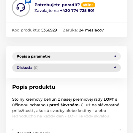
Potrebujete poradiť?
offline
Zavolajte na
+420 774 725 901
Kód produktu:
5366929
Záruka:
24 mesiacov
Popis a parametre
Diskusia
(0)
Popis produktu
Stolný krémový behúň z našej prémiovej rady
LOFT
s
účinnou ochranou
proti škvrnám.
Či už na slávnostné
príležitosti , ako sú svadby alebo krstiny - alebo
jednoducho na každý deň - LOFT je vždy skvelou
voľbou.
Rozmer
: 50 x 140 cm