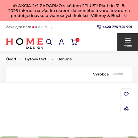
🎁 AKCIA 2+1 ZADARMO s kódom 2PLUS1! Platí do 31. 8.
2026 takmer na všetko okrem zlacneného tovaru, tovaru na
predobjednávku a vianočných kolekcií Villeroy & Boch. ✨
+420 774 725 901
Zavolajte nám
(Po-Pi 9-16)
0
Menu
Úvod
Bytový textil
Behúne
Výrobca