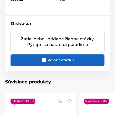
Ide vždy o starostlivo vybrané
materiály
s dokonalou
povrchovou úpravou, z hľadiska dizajnu sú obľúbené
vzory a obrovský výber farieb a odtieňov.
Diskusia
Produkt je zaradený v kategóriách
Zatiaľ neboli pridané žiadne otázky.
Běhouny, ubrusy a prostírání
Behúne
Pýtajte sa nás, radi poradíme
Prostírky a behúne
Položiť otázku
Súvisiace produkty
S kódom: 2PLUS1
S kódom: 2PLUS1