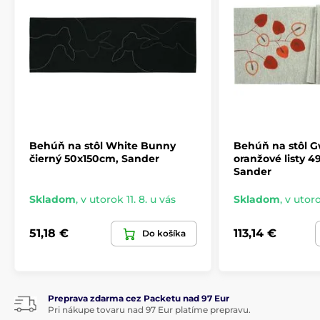
Behúň na stôl White Bunny
Behúň na stôl 
čierný 50x150cm, Sander
oranžové listy 4
Sander
Skladom
,
v utorok 11. 8. u vás
Skladom
,
v utoro
51,18 €
113,14 €
Do košíka
Preprava zdarma cez Packetu nad 97 Eur
Pri nákupe tovaru nad 97 Eur platíme prepravu.