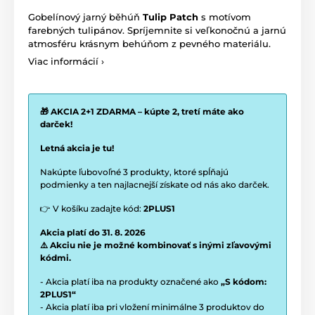
Gobelínový jarný běhúň
Tulip
Patch
s motívom
farebných tulipánov. Spríjemnite si veľkonočnú a jarnú
atmosféru krásnym behúňom z pevného materiálu.
Viac informácií ›
🎁 AKCIA 2+1 ZDARMA – kúpte 2, tretí máte ako
darček!
Letná akcia je tu!
Nakúpte ľubovoľné 3 produkty, ktoré spĺňajú
podmienky a ten najlacnejší získate od nás ako darček.
👉 V košíku zadajte kód:
2PLUS1
Akcia platí do 31. 8. 2026
⚠️ Akciu nie je možné kombinovať s inými zľavovými
kódmi.
- Akcia platí iba na produkty označené ako
„S kódom:
2PLUS1“
- Akcia platí iba pri vložení minimálne 3 produktov do