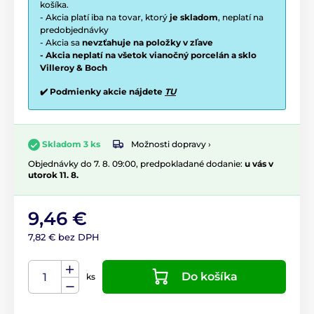
košíka.
- Akcia platí iba na tovar, ktorý
je skladom
, neplatí na
predobjednávky
- Akcia sa
nevzťahuje na položky v zľave
- Akcia neplatí na všetok vianočný porcelán a sklo
Villeroy & Boch
✔️ Podmienky akcie nájdete
TU
Možnosti dopravy ›
Skladom 3 ks
Objednávky do 7. 8. 09:00, predpokladané dodanie:
u vás v
utorok 11. 8.
9,46 €
7,82 € bez DPH
Do košíka
ks